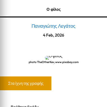
Ο φίλος
Παναγιώτης Λεγάτος
4 Feb, 2026
photo TheOtherKev, www.pixabay.com
Ο φίλος
Στα ίχνη της γραφής
Βρέθηκα βράδυ