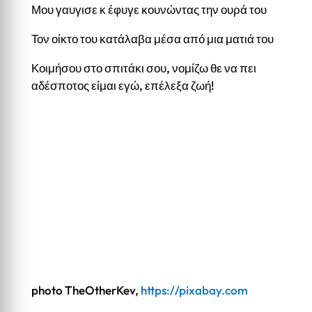
Μου γαυγισε κ έφυγε κουνώντας την ουρά του
Τον οίκτο του κατάλαβα μέσα από μια ματιά του
Κοιμήσου στο σπιτάκι σου, νομίζω θε να πει
αδέσποτος είμαι εγώ, επέλεξα ζωή!
photo TheOtherKev,
https://pixabay.com