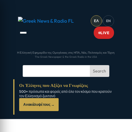
ΕΛ
|
EN
LIVE
Η Ελληνική Εφημερίδα της Ομογένειας στις ΗΠΑ, Νέα, Πολιτισμός και Τέχνη
The Greek Newspaper & the Greek Radio in the USA
Οι Έλληνες που Αξίζει να Γνωρίζεις
500+ πρόσωπα και φορείς από όλο τον κόσμο που κρατούν
τον Ελληνισμό ζωντανό
Ανακάλυψέ τους →