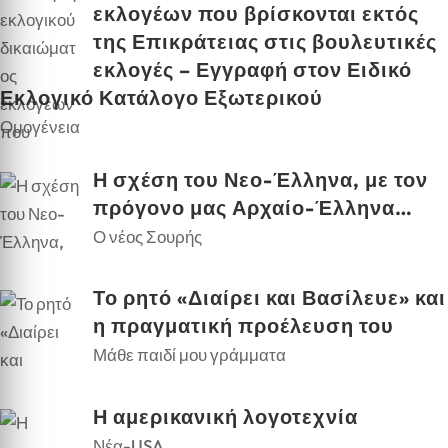
εκλογέων που βρίσκονται εκτός
της Επικράτειας στις βουλευτικές
εκλογές – Εγγραφή στον Ειδικό
Εκλογικό Κατάλογο Εξωτερικού
Ομογένεια
Η σχέση του Νεο-Έλληνα, με τον
πρόγονο μας Αρχαίο-Έλληνα…
Ο νέος Σουρής
Το ρητό «Διαίρει και Βασίλευε» και
η πραγματική προέλευση του
Μάθε παιδί μου γράμματα
Η αμερικανική λογοτεχνία
Νέα-USA