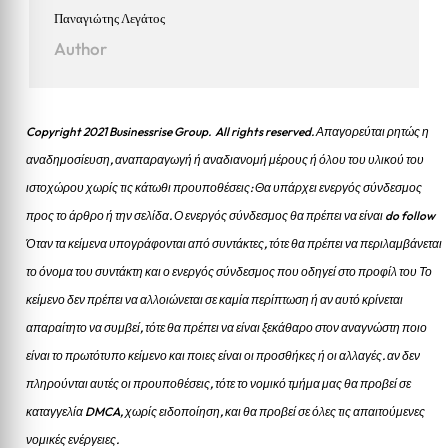
Παναγιώτης Λεγάτος
Author
Copyright 2021 Businessrise Group. All rights reserved. Απαγορεύται ρητώς η
αναδημοσίευση, αναπαραγωγή ή αναδιανομή μέρους ή όλου του υλικού του
ιστοχώρου χωρίς τις κάτωθι προυποθέσεις: Θα υπάρχει ενεργός σύνδεσμος
προς το άρθρο ή την σελίδα.
Ο ενεργός σύνδεσμος θα πρέπει να είναι do follow
Όταν τα κείμενα υπογράφονται από συντάκτες, τότε θα πρέπει να περιλαμβάνεται
το όνομα του συντάκτη και ο ενεργός σύνδεσμος που οδηγεί στο προφίλ του Το
κείμενο δεν πρέπει να αλλοιώνεται σε καμία περίπτωση ή αν αυτό κρίνεται
απαραίτητο να συμβεί, τότε θα πρέπει να είναι ξεκάθαρο στον αναγνώστη ποιο
είναι το πρωτότυπο κείμενο και ποιες είναι οι προσθήκες ή οι αλλαγές. αν δεν
πληρούνται αυτές οι προυποθέσεις, τότε το νομικό τμήμα μας θα προβεί σε
καταγγελία DMCA, χωρίς ειδοποίηση, και θα προβεί σε όλες τις απαιτούμενες
νομικές ενέργειες.