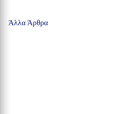
Άλλα Άρθρα
Μια προσχεδιασμένη συνάντηση ανηλίκων σε πάρκο του
Winston-Salem στη Βόρεια Καρολίνα εξελίχθηκε σε...