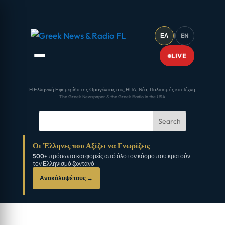
ΕΛ
|
EN
LIVE
Η Ελληνική Εφημερίδα της Ομογένειας στις ΗΠΑ, Νέα, Πολιτισμός και Τέχνη
The Greek Newspaper & the Greek Radio in the USA
Οι Έλληνες που Αξίζει να Γνωρίζεις
500+ πρόσωπα και φορείς από όλο τον κόσμο που κρατούν
τον Ελληνισμό ζωντανό
Ανακάλυψέ τους →