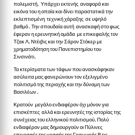
πολεμιστή. Υπάρχει εκτενής αναφορά και
εικόνα του η οποία και δίνει παραστατικά την
εκλεπτισμένη τεχνική χάραξης σε υψηλό
βαθμό . Την σπουδαία αυτή ανασκαφή στο φως
έφεραν η ερευνητική ομάδα με επικεφαλής τον
Τζακ Λ. Ντέιβις και την Σάρον Στόκερ με
χρηματοδότηση του Πανεπιστημίου του
Σινσινάτι.
Τα κτερίσματα των τάφων που ανασκάφηκαν
ασύλειτα μας φανερώνουν τον εξελιγμένο
πολιτισμό της περιοχής και την δύναμη των
Βασιλέων .
Κρατούν μεγάλο ενδιαφέρον όχι μόνον για
επισκέπτες αλλά και ερευνητές της ιστορίας της
συνέχειας του ελληνικού πολιτισμού. Πολύ
ενδιαφέρον μας δημιουργούν οι Πύλινες
επιγραφές της γραφής της Γραμμικής Β τις