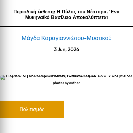
Περιοδική έκθεση: Η Πύλος του Νέστορα.´Ενα
Μυκηναϊκό Βασίλειο Αποκαλύπτεται
Μάγδα Καραγιαννιώτου-Μυστικού
3 Jun, 2026
photos by author
Περιοδική έκθεση: Η Πύλος του Νέστορα.´Ενα Μυκηναϊκό Βασίλειο Αποκαλύπτεται
Πολιτισμός