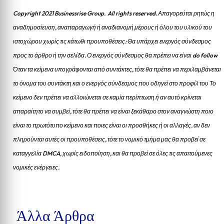
Copyright 2021 Businessrise Group. All rights reserved. Απαγορεύται ρητώς η
αναδημοσίευση, αναπαραγωγή ή αναδιανομή μέρους ή όλου του υλικού του
ιστοχώρου χωρίς τις κάτωθι προυποθέσεις: Θα υπάρχει ενεργός σύνδεσμος
προς το άρθρο ή την σελίδα.
Ο ενεργός σύνδεσμος θα πρέπει να είναι do follow
Όταν τα κείμενα υπογράφονται από συντάκτες, τότε θα πρέπει να περιλαμβάνεται
το όνομα του συντάκτη και ο ενεργός σύνδεσμος που οδηγεί στο προφίλ του Το
κείμενο δεν πρέπει να αλλοιώνεται σε καμία περίπτωση ή αν αυτό κρίνεται
απαραίτητο να συμβεί, τότε θα πρέπει να είναι ξεκάθαρο στον αναγνώστη ποιο
είναι το πρωτότυπο κείμενο και ποιες είναι οι προσθήκες ή οι αλλαγές. αν δεν
πληρούνται αυτές οι προυποθέσεις, τότε το νομικό τμήμα μας θα προβεί σε
καταγγελία DMCA, χωρίς ειδοποίηση, και θα προβεί σε όλες τις απαιτούμενες
νομικές ενέργειες.
Άλλα Άρθρα