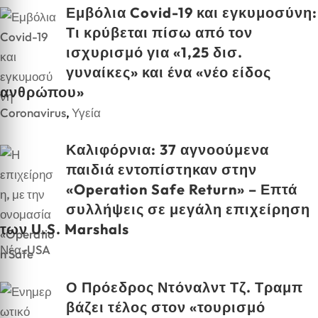
Εμβόλια Covid-19 και εγκυμοσύνη:
Τι κρύβεται πίσω από τον
ισχυρισμό για «1,25 δισ.
γυναίκες» και ένα «νέο είδος
ανθρώπου»
Coronavirus
,
Υγεία
Καλιφόρνια: 37 αγνοούμενα
παιδιά εντοπίστηκαν στην
«Operation Safe Return» – Επτά
συλλήψεις σε μεγάλη επιχείρηση
των U.S. Marshals
Νέα-USA
Ο Πρόεδρος Ντόναλντ Τζ. Τραμπ
βάζει τέλος στον «τουρισμό