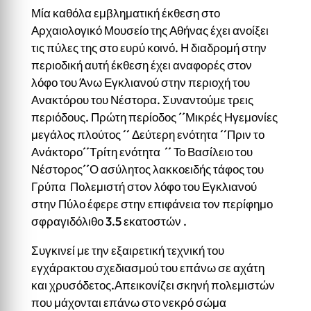
Μία καθόλα εμβληματική έκθεση στο
Αρχαιολογικό Μουσείο της Αθήνας έχει ανοίξει
τις πύλες της στο ευρύ κοινό. Η διαδρομή στην
περιοδική αυτή έκθεση έχει αναφορές στον
λόφο του Άνω Εγκλιανού στην περιοχή του
Ανακτόρου του Νέστορα. Συναντούμε τρεις
περιόδους. Πρώτη περίοδος ´´Μικρές Ηγεμονίες
μεγάλος πλούτος ´´ Δεύτερη ενότητα ´´Πριν το
Ανάκτορο´´Τρίτη ενότητα ´´ Το Βασίλειο του
Νέστορος´´Ο ασύλητος λακκοειδής τάφος του
Γρύπα Πολεμιστή στον λόφο του Εγκλιανού
στην Πύλο έφερε στην επιφάνεια τον περίφημο
σφραγιδόλιθο 3.5 εκατοστών .
Συγκινεί με την εξαιρετική τεχνική του
εγχάρακτου σχεδιασμού του επάνω σε αχάτη
και χρυσόδετος.Απεικονίζει σκηνή πολεμιστών
που μάχονται επάνω στο νεκρό σώμα