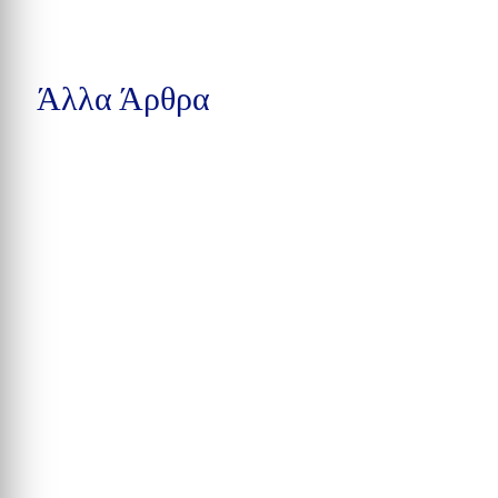
Άλλα Άρθρα
Δέκα συλλήψεις στην Calhoun County, βαριές κατηγορίες στην
Pensacola και υπόθεση παράνομης αγοράς...