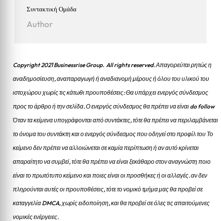
Συντακτική Ομάδα
Author
Copyright 2021 Businessrise Group. All rights reserved. Απαγορεύται ρητώς η
αναδημοσίευση, αναπαραγωγή ή αναδιανομή μέρους ή όλου του υλικού του
ιστοχώρου χωρίς τις κάτωθι προυποθέσεις: Θα υπάρχει ενεργός σύνδεσμος
προς το άρθρο ή την σελίδα.
Ο ενεργός σύνδεσμος θα πρέπει να είναι do follow
Όταν τα κείμενα υπογράφονται από συντάκτες, τότε θα πρέπει να περιλαμβάνεται
το όνομα του συντάκτη και ο ενεργός σύνδεσμος που οδηγεί στο προφίλ του Το
κείμενο δεν πρέπει να αλλοιώνεται σε καμία περίπτωση ή αν αυτό κρίνεται
απαραίτητο να συμβεί, τότε θα πρέπει να είναι ξεκάθαρο στον αναγνώστη ποιο
είναι το πρωτότυπο κείμενο και ποιες είναι οι προσθήκες ή οι αλλαγές. αν δεν
πληρούνται αυτές οι προυποθέσεις, τότε το νομικό τμήμα μας θα προβεί σε
καταγγελία DMCA, χωρίς ειδοποίηση, και θα προβεί σε όλες τις απαιτούμενες
νομικές ενέργειες.