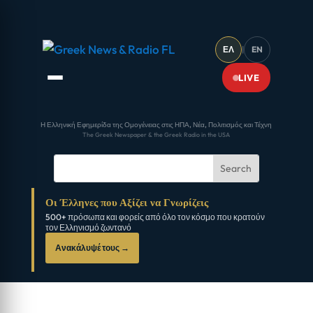
ΕΛ
|
EN
LIVE
Η Ελληνική Εφημερίδα της Ομογένειας στις ΗΠΑ, Νέα, Πολιτισμός και Τέχνη
The Greek Newspaper & the Greek Radio in the USA
Οι Έλληνες που Αξίζει να Γνωρίζεις
500+ πρόσωπα και φορείς από όλο τον κόσμο που κρατούν
τον Ελληνισμό ζωντανό
Ανακάλυψέ τους →