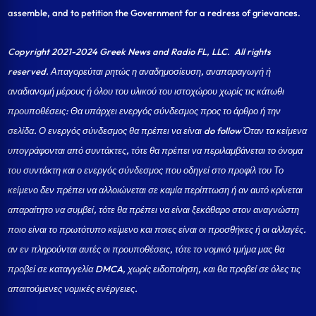
assemble, and to petition the Government for a redress of grievances.
Copyright 2021-2024 Greek News and Radio FL, LLC
. All rights
reserved. Απαγορεύται ρητώς η αναδημοσίευση, αναπαραγωγή ή
αναδιανομή μέρους ή όλου του υλικού του ιστοχώρου χωρίς τις κάτωθι
προυποθέσεις: Θα υπάρχει ενεργός σύνδεσμος προς το άρθρο ή την
σελίδα.
Ο ενεργός σύνδεσμος θα πρέπει να είναι do follow Όταν τα κείμενα
υπογράφονται από συντάκτες, τότε θα πρέπει να περιλαμβάνεται το όνομα
του συντάκτη και ο ενεργός σύνδεσμος που οδηγεί στο προφίλ του Το
κείμενο δεν πρέπει να αλλοιώνεται σε καμία περίπτωση ή αν αυτό κρίνεται
απαραίτητο να συμβεί, τότε θα πρέπει να είναι ξεκάθαρο στον αναγνώστη
ποιο είναι το πρωτότυπο κείμενο και ποιες είναι οι προσθήκες ή οι αλλαγές.
αν εν πληρούνται αυτές οι προυποθέσεις, τότε το νομικό τμήμα μας θα
προβεί σε καταγγελία DMCA, χωρίς ειδοποίηση, και θα προβεί σε όλες τις
απαιτούμενες νομικές ενέργειες.