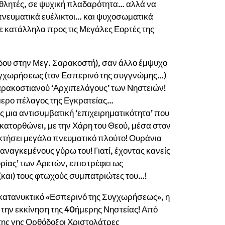
αθλητές, σε ψυχική πλαδαρότητα… αλλά να
πνευματικά ευέλικτοι… και ψυχοσωματικά
τε κατάλληλα προς τις Μεγάλες Εορτές της
δου στην Μεγ. Σαρακοστή), σαν άλλο έμψυχο
συγχωρήσεως (τον Εσπερινό της συγγνώμης…)
Σαρακοστιανού ‘Αρχιπελάγους’ των Νηστειών!
ήμερο πέλαγος της Εγκρατείας…
 μια αντισυμβατική ‘επιχειρηματικότητα’ που
ατορθώνει, με την Χάρη του Θεού, μέσα στον
ποκτήσει μεγάλο πνευματικό πλούτο! Ουράνια
αγκεμένους γύρω του! Γιατί, έχοντας κανείς
ρίας’ των Αρετών, επιστρέφει ως
(και) τους φτωχούς συμπατριώτες του…!
 κατανυκτικό «Εσπερινό της Συγχωρήσεως», η
 την εκκίνηση της 40ήμερης Νηστείας! Από
 της γης Ορθόδοξοι Χριστολάτρες