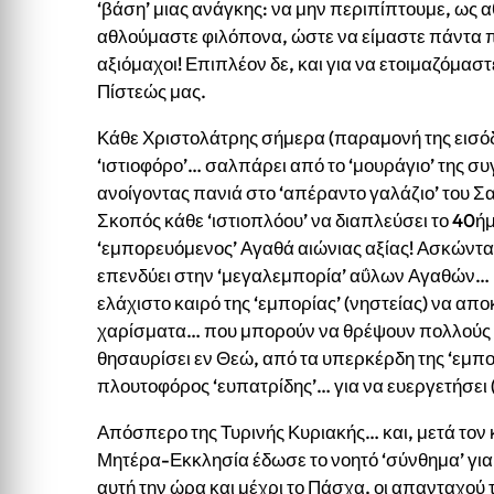
‘βάση’ μιας ανάγκης: να μην περιπίπτουμε, ως 
αθλούμαστε φιλόπονα, ώστε να είμαστε πάντα 
αξιόμαχοι! Επιπλέον δε, και για να ετοιμαζόμασ
Πίστεώς μας.
Κάθε Χριστολάτρης σήμερα (παραμονή της εισό
‘ιστιοφόρο’… σαλπάρει από το ‘μουράγιο’ της 
ανοίγοντας πανιά στο ‘απέραντο γαλάζιο’ του 
Σκοπός κάθε ‘ιστιοπλόου’ να διαπλεύσει το 40
‘εμπορευόμενος’ Αγαθά αιώνιας αξίας! Ασκώντας
επενδύει στην ‘μεγαλεμπορία’ αΰλων Αγαθών… κ
ελάχιστο καιρό της ‘εμπορίας’ (νηστείας) να α
χαρίσματα… που μπορούν να θρέψουν πολλούς αν
θησαυρίσει εν Θεώ, από τα υπερκέρδη της ‘εμπο
πλουτοφόρος ‘ευπατρίδης’… για να ευεργετήσει 
Απόσπερο της Τυρινής Κυριακής… και, μετά τον
Μητέρα-Εκκλησία έδωσε το νοητό ‘σύνθημα’ για
αυτή την ώρα και μέχρι το Πάσχα, οι απανταχού