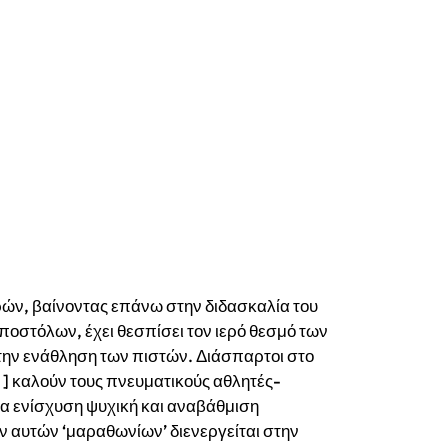
ν, βαίνοντας επάνω στην διδασκαλία του
ποστόλων, έχει θεσπίσει τον ιερό θεσμό των
 την ενάθληση των πιστών. Διάσπαρτοι στο
2 ] καλούν τους πνευματικούς αθλητές-
α ενίσχυση ψυχική και αναβάθμιση
ν αυτών ‘μαραθωνίων’ διενεργείται στην