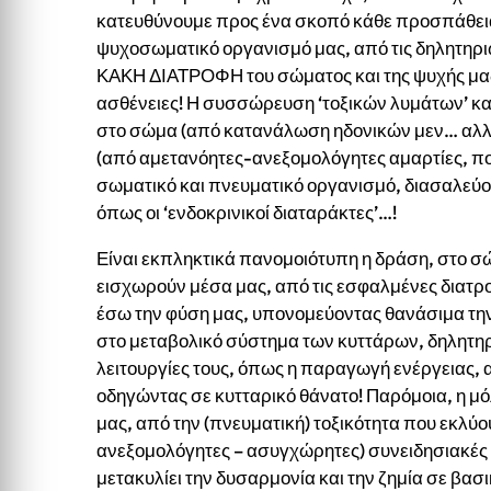
κατευθύνουμε προς ένα σκοπό κάθε προσπάθεια
ψυχοσωματικό οργανισμό μας, από τις δηλητηριώ
ΚΑΚΗ ΔΙΑΤΡΟΦΗ του σώματος και της ψυχής μας,
ασθένειες! Η συσσώρευση ‘τοξικών λυμάτων’ κα
στο σώμα (από κατανάλωση ηδονικών μεν… αλλ
(από αμετανόητες-ανεξομολόγητες αμαρτίες, π
σωματικό και πνευματικό οργανισμό, διασαλεύον
όπως οι ‘ενδοκρινικοί διαταράκτες’…!
Είναι εκπληκτικά πανομοιότυπη η δράση, στο σ
εισχωρούν μέσα μας, από τις εσφαλμένες διατρο
έσω την φύση μας, υπονομεύοντας θανάσιμα τη
στο μεταβολικό σύστημα των κυττάρων, δηλητηρι
λειτουργίες τους, όπως η παραγωγή ενέργειας, 
οδηγώντας σε κυτταρικό θάνατο! Παρόμοια, η μό
μας, από την (πνευματική) τοξικότητα που εκλύ
ανεξομολόγητες – ασυγχώρητες) συνειδησιακές
μετακυλίει την δυσαρμονία και την ζημία σε βασι