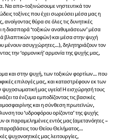
. Να απο-τοξινώσουμε νηστευτικά τον
δεις τοξίνες που έχει σωρεύσει μέσα μας η
 ανοίγοντας θύρα σε όλες τις δυνητικές
ι η διασπορά ‘τοξικών αναθυμιάσεων’ μέσα
ά βλαπτικών τροφών) και μέσα στην ψυχή
ου μένουν ασυγχώρητες…), δηλητηριάζουν τον
τας την ‘ορμονική’ αρμονία της ψυχής μας,
ώμα και στην ψυχή, των τοξικών φορτίων… που
φικές επιλογές μας, και καταστρέφουν εκ των
ν ψυχοσωματική μας υγεία! Η εισχώρησή τους
άζει τα ένζυμα εμποδίζοντας τις βασικές
αιμοσφαιρίνης και η σύνθεση πρωτεϊνών,
λυνση του ‘υδροφόρου ορίζοντα’ της ψυχής
ουν οι παραμελημένες εντός μας (αμετανόητες –
 παραβάσεις του Θείου Θελήματος…
κές ψυχονοητικές μας λειτουργίες,