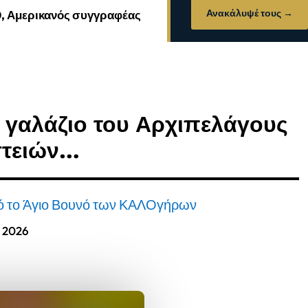
Ανακάλυψέ τους →
0, Αμερικανός συγγραφέας
 γαλάζιο του Αρχιπελάγους
στειών…
ό το Άγιο Βουνό των ΚΑΛΟγήρων
, 2026