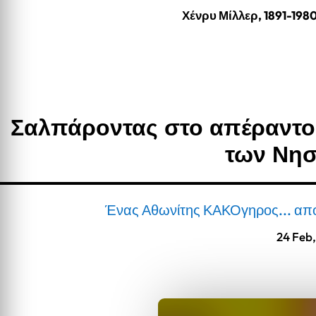
Χένρυ Μίλλερ, 1891-198
Σαλπάροντας στο απέραντο
των Νη
Ένας Αθωνίτης ΚΑΚΟγηρος... απ
24 Feb