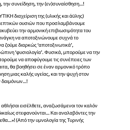
η, την συνείδηση, την (εν)συναίσθηση…!
ΙΚΗ διαχείριση της (υλικής και άϋλης)
 θρεπτικών ουσιών που προσλαμβάνουμε
ιακυβεύει την αρμονική επιβιωσιμότητα του
 ανάγκη να αποτοξινώνουμε συχνά το
 ζούμε διαρκώς ‘αποτοξινωτικά’,
ρώπινη ‘φυσιολογία’. Φυσικά, μπορούμε να την
πορούμε να αποφύγουμε τις συνέπειες των
ιτα, θα βοηθήσει σε έναν αρμονικό τρόπο
ηση μιας καλής υγείας, και την ψυχή στον
ν δαιμόνων…!
ι αθλήσαι εισέλθετε, αναζωσάμενοι τον καλόν
 δικαίως στεφανούνται… Και αναλαβόντες την
θα…»! (Από την υμνολογία της Τυρινής