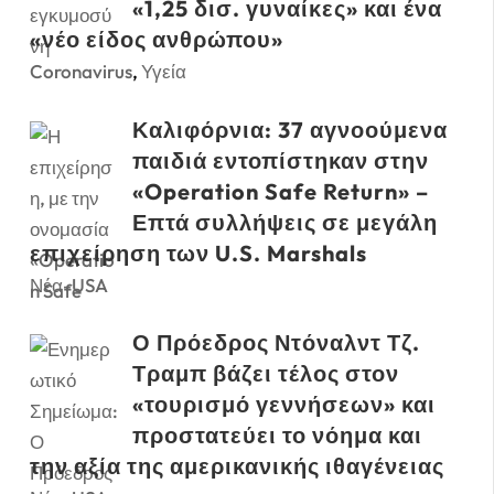
«1,25 δισ. γυναίκες» και ένα
«νέο είδος ανθρώπου»
Coronavirus
,
Υγεία
Καλιφόρνια: 37 αγνοούμενα
παιδιά εντοπίστηκαν στην
«Operation Safe Return» –
Επτά συλλήψεις σε μεγάλη
επιχείρηση των U.S. Marshals
Νέα-USA
Ο Πρόεδρος Ντόναλντ Τζ.
Τραμπ βάζει τέλος στον
«τουρισμό γεννήσεων» και
προστατεύει το νόημα και
την αξία της αμερικανικής ιθαγένειας