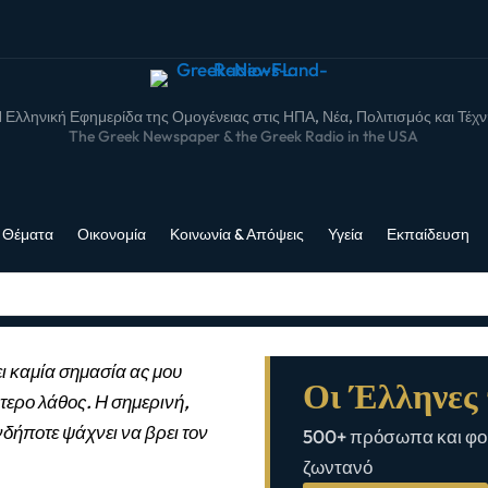
 Ελληνική Εφημερίδα της Ομογένειας στις ΗΠΑ, Νέα, Πολιτισμός και Τέχ
The Greek Newspaper & the Greek Radio in the USA
 Θέματα
Οικονομία
Κοινωνία & Απόψεις
Υγεία
Εκπαίδευση
ι καμία σημασία ας μου
Οι Έλληνες 
τερο λάθος. Η σημερινή,
νδήποτε ψάχνει να βρει τον
500+ πρόσωπα και φορ
ζωντανό