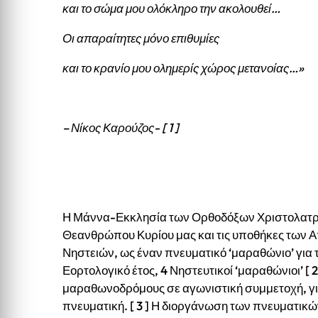
και το σώμα μου ολόκληρο την ακολουθεί…
Οι απαραίτητες μόνο επιθυμίες
και το κρανίο μου ολημερίς χώρος μετανοίας…»
– Νίκος Καρούζος- [ 1 ]
Η Μάννα-Εκκλησία των Ορθοδόξων Χριστολατρώ
Θεανθρώπου Κυρίου μας και τις υποθήκες των Α
Νηστειών, ως έναν πνευματικό ‘μαραθώνιο’ για
Εορτολογικό έτος, 4 Νηστευτικοί ‘μαραθώνιοι’ [ 
μαραθωνοδρόμους σε αγωνιστική συμμετοχή, γι
πνευματική. [ 3 ] Η διοργάνωση των πνευματικώ