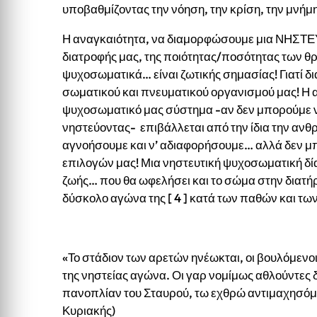
υποβαθμίζοντας την νόηση, την κρίση, την μνήμ
Η αναγκαιότητα, να διαμορφώσουμε μια ΝΗΣΤΕΥΤ
διατροφής μας, της ποιότητας/ποσότητας των
ψυχοσωματικά… είναι ζωτικής σημασίας! Γιατί δ
σωματικού και πνευματικού οργανισμού μας! Η
ψυχοσωματικό μας σύστημα -αν δεν μπορούμε να
νηστεύοντας- επιβάλλεται από την ίδια την ανθ
αγνοήσουμε και ν’ αδιαφορήσουμε… αλλά δεν μ
επιλογών μας! Μια νηστευτική ψυχοσωματική δία
ζωής… που θα ωφελήσει και το σώμα στην διατήρ
δύσκολο αγώνα της [ 4 ] κατά των παθών και τω
«Το στάδιον των αρετών ηνέωκται, οι βουλόμενο
της νηστείας αγώνα. Οι γαρ νομίμως αθλούντες
πανοπλίαν του Σταυρού, τω εχθρώ αντιμαχησόμε
Κυριακής)