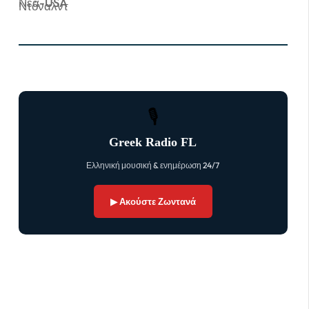
Νέα-USA
🎙
Greek Radio FL
Ελληνική μουσική & ενημέρωση 24/7
▶ Ακούστε Ζωντανά