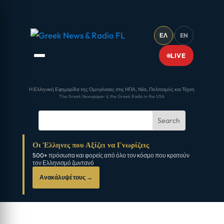
ΕΛ
|
EN
LIVE
Η Ελληνική Εφημερίδα της Ομογένειας στις ΗΠΑ, Νέα, Πολιτισμός και Τέχνη
The Greek Newspaper & the Greek Radio in the USA
Οι Έλληνες που Αξίζει να Γνωρίζεις
500+ πρόσωπα και φορείς από όλο τον κόσμο που κρατούν
τον Ελληνισμό ζωντανό
Ανακάλυψέ τους →