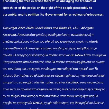
prohibiting the free exercise thereof; or abridging the freedom of
speech, or of the press; or the right of the people peaceably to
assemble, and to petition the Government for a redress of grievances.
Copyright 2021-2024 Greek News and Radio FL, LLC
. All rights
reserved. Απαγορεύται ρητώς η αναδημοσίευση, αναπαραγωγή ή
αναδιανομή μέρους ή όλου του υλικού του ιστοχώρου χωρίς τις κάτωθι
προυποθέσεις: Θα υπάρχει ενεργός σύνδεσμος προς το άρθρο ή την
σελίδα.
Ο ενεργός σύνδεσμος θα πρέπει να είναι do follow Όταν τα κείμενα
υπογράφονται από συντάκτες, τότε θα πρέπει να περιλαμβάνεται το όνομα
του συντάκτη και ο ενεργός σύνδεσμος που οδηγεί στο προφίλ του Το
κείμενο δεν πρέπει να αλλοιώνεται σε καμία περίπτωση ή αν αυτό κρίνεται
απαραίτητο να συμβεί, τότε θα πρέπει να είναι ξεκάθαρο στον αναγνώστη
ποιο είναι το πρωτότυπο κείμενο και ποιες είναι οι προσθήκες ή οι αλλαγές.
αν εν πληρούνται αυτές οι προυποθέσεις, τότε το νομικό τμήμα μας θα
προβεί σε καταγγελία DMCA, χωρίς ειδοποίηση, και θα προβεί σε όλες τις