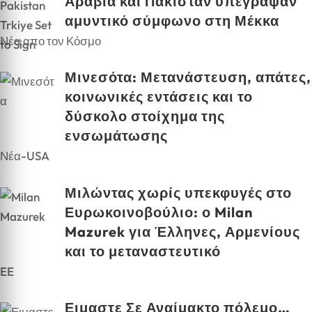
Αραβία και Πακιστάν υπέγραψαν
αμυντικό σύμφωνο στη Μέκκα
Νέα απο τον Κόσμο
Μινεσότα: Μετανάστευση, απάτες,
κοινωνικές εντάσεις και το
δύσκολο στοίχημα της
ενσωμάτωσης
Νέα-USA
Μιλώντας χωρίς υπεκφυγές στο
Ευρωκοινοβούλιο: ο Milan
Mazurek για Έλληνες, Αρμενίους
και το μεταναστευτικό
EE
Ειμαστε Σε Αναίμακτο πόλεμο…