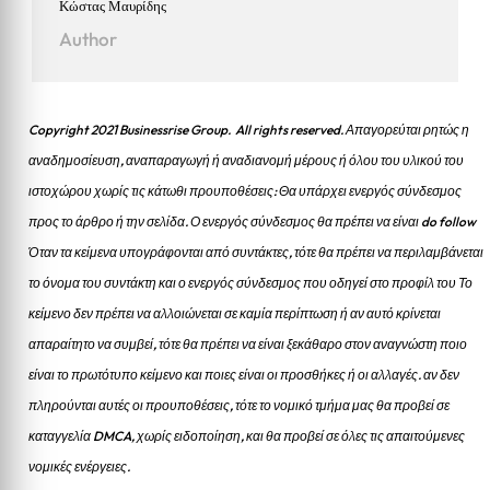
Κώστας Μαυρίδης
Author
Copyright 2021 Businessrise Group. All rights reserved. Απαγορεύται ρητώς η
αναδημοσίευση, αναπαραγωγή ή αναδιανομή μέρους ή όλου του υλικού του
ιστοχώρου χωρίς τις κάτωθι προυποθέσεις: Θα υπάρχει ενεργός σύνδεσμος
προς το άρθρο ή την σελίδα.
Ο ενεργός σύνδεσμος θα πρέπει να είναι do follow
Όταν τα κείμενα υπογράφονται από συντάκτες, τότε θα πρέπει να περιλαμβάνεται
το όνομα του συντάκτη και ο ενεργός σύνδεσμος που οδηγεί στο προφίλ του Το
κείμενο δεν πρέπει να αλλοιώνεται σε καμία περίπτωση ή αν αυτό κρίνεται
απαραίτητο να συμβεί, τότε θα πρέπει να είναι ξεκάθαρο στον αναγνώστη ποιο
είναι το πρωτότυπο κείμενο και ποιες είναι οι προσθήκες ή οι αλλαγές. αν δεν
πληρούνται αυτές οι προυποθέσεις, τότε το νομικό τμήμα μας θα προβεί σε
καταγγελία DMCA, χωρίς ειδοποίηση, και θα προβεί σε όλες τις απαιτούμενες
νομικές ενέργειες.