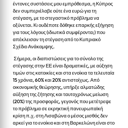
έντονες συστάσεις μου εμπρόθεσμα, η Κύπρος
δεν συμπεριέλαβε ούτε ένα ευρώ για τη
στέγαση, με το στεγαστικό πρόβλημα να
οξύνεται. Κι ουδέποτε δόθηκε επαρκής εξήγηση
για τους λόγους (ιδιωτικά συμφέροντα;) που
απέκλεισαν τη στέγαση από το Κυπριακό
Σχέδιο Ανάκαμψης.
Σήμερα, οι διαπιστώσεις για το σύνολο της
στέγασης στην ΕΕ είναι δραματικές, με αύξηση
τιμών στις κατοικίες και στα ενοίκια τα τελευταία
15 χρόνια, 60% και 20% αντιστοίχως. Από
οικονομικής θεώρησης, υπήρξε αλματώδης
αύξηση της ζήτησης και ταυτοχρόνως μείωση
(20%) της προσφοράς, γεγονός που μετέτρεψε
το πρόβλημα σε εκρηκτική πανευρωπαϊκή
κρίση π.χ. στη Λισαβώνα ο μέσος μισθός δεν
αρκεί για το ενοίκιο και στη Βαρκελώνη είναι στο