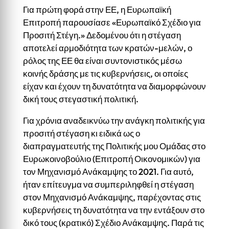
Για πρώτη φορά στην ΕΕ, η Ευρωπαϊκή
Επιτροπή παρουσίασε «Ευρωπαϊκό Σχέδιο για
Προσιτή Στέγη.» Δεδομένου ότι η στέγαση
αποτελεί αρμοδιότητα των κρατών-μελών, ο
ρόλος της ΕΕ θα είναι συντονιστικός μέσω
κοινής δράσης με τις κυβερνήσεις, οι οποίες
είχαν και έχουν τη δυνατότητα να διαμορφώνουν
δική τους στεγαστική πολιτική.
Για χρόνια αναδεικνύω την ανάγκη πολιτικής για
προσιτή στέγαση κι ειδικά ως ο
διαπραγματευτής της Πολιτικής μου Ομάδας στο
Ευρωκοινοβούλιο (Επιτροπή Οικονομικών) για
τον Μηχανισμό Ανάκαμψης το 2021. Για αυτό,
ήταν επίτευγμα να συμπεριληφθεί η στέγαση
στον Μηχανισμό Ανάκαμψης, παρέχοντας στις
κυβερνήσεις τη δυνατότητα να την εντάξουν στο
δικό τους (κρατικό) Σχέδιο Ανάκαμψης. Παρά τις