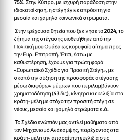
75%. Στην Κύπρο, με ισχυρή παράδοση στην
ιδιοκατοίκηση, η στέγη έγινε απρόσιτη για
μεσαία και χαμηλά κοινωνικά στρώματα.
Στην τρέχουσα θητεία που ξεκίνησε το 2024, το
ζήτημα της στέγασης υιοθετήθηκε από την
Πολιτική μου Ομάδα ως κορυφαίο αίτημα προς
την Ευρ. Επιτροπή. Έτσι, έστω με
καθυστέρηση, έχουμε για πρώτη φορά
«Ευρωπαϊκό Σχέδιο για Προσιτή Στέγη», με
σκοπό την αύξηση της προσφοράς στέγασης
μέσω διαφόρων μέτρων που περιλαμβάνουν
χρηματοδότηση (43 δις), κίνητρα κι ευελιξία στα
κράτη-μέλη με στόχο την προσιτή στέγη σε
νέους, μεσαία και χαμηλά στρώματα κ.ά.
Το Σχέδιο ενώπιόν μας αντλεί μαθήματα από
τον Μηχανισμό Ανάκαμψης, παρέχοντας στα
κράτη-μέλη την απαραίτητη ευελιξία στις