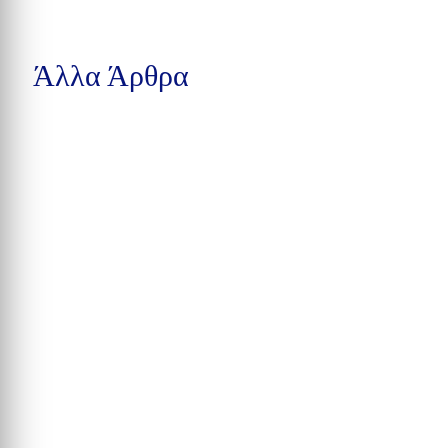
Άλλα Άρθρα
Δέκα συλλήψεις στην Calhoun County, βαριές κατηγορίες στην
Pensacola και υπόθεση παράνομης αγοράς...