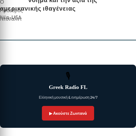
αμερικανικής ιθαγένειας
Νέα-USA
🎙
Greek Radio FL
Ελληνική μουσική & ενημέρωση 24/7
▶ Ακούστε Ζωντανά