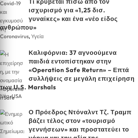
Τι κρύβεται πίσω από τον
ισχυρισμό για «1,25 δισ.
γυναίκες» και ένα «νέο είδος
ανθρώπου»
Coronavirus
,
Υγεία
Καλιφόρνια: 37 αγνοούμενα
παιδιά εντοπίστηκαν στην
«Operation Safe Return» – Επτά
συλλήψεις σε μεγάλη επιχείρηση
των U.S. Marshals
Νέα-USA
Ο Πρόεδρος Ντόναλντ Τζ. Τραμπ
βάζει τέλος στον «τουρισμό
γεννήσεων» και προστατεύει το
νόημα και την αξία της