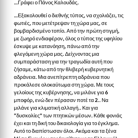
…Γράφει ο Πάνος Καλουδάς.
…Εξακολουθεί ο διεθνής τύπος, να σχολιάζει, τις
φωτιές, που μετέτρεψαν τη χώρα μας, σε
βομβαρδισμένο τοπίο. Από την πρώτη στιγμή,
με ζωηρό ενδιαφέρον, όλος ο τύπος της υφηλίου
έσκυψε με κατανόηση, πάνω από την
φλεγόμενη χώρα μας. Δείχνοντας μια
συμπαράσταση για την τραγωδία αυτή που
ζήσαμε, κάτω από την θλιβερή κυβερνητική
αδράνεια. Μια ανεπίτρεπτη αδράνεια που
προκάλεσε ολοκαύτωμα στη χώρα. Με τους
γελοίους της κυβέρνησης, να μιλάνε για 6
μποφόρ, ενώ δεν πέρασαν ποτέ τα 2.. Να
μιλάνε για κλιματική αλλαγή.. Και για
”δυσκολίες” των πτητικών μέσων. Κάθε φονιάς
έχει και τη δική του δικαιολογία για το έγκλημα.
Αυτό το διαπίστωσαν όλοι. Ακόμα και τα ξένα