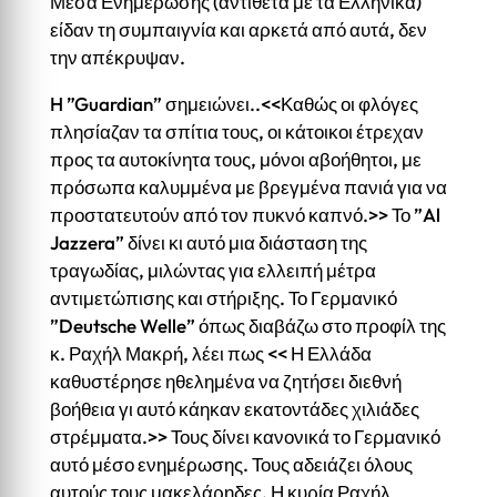
Μέσα Ενημέρωσης (αντίθετα με τα Ελληνικά)
είδαν τη συμπαιγνία και αρκετά από αυτά, δεν
την απέκρυψαν.
H ”Guardian” σημειώνει..<<Καθώς οι φλόγες
πλησίαζαν τα σπίτια τους, οι κάτοικοι έτρεχαν
προς τα αυτοκίνητα τους, μόνοι αβοήθητοι, με
πρόσωπα καλυμμένα με βρεγμένα πανιά για να
προστατευτούν από τον πυκνό καπνό.>> Το ”Al
Jazzera” δίνει κι αυτό μια διάσταση της
τραγωδίας, μιλώντας για ελλειπή μέτρα
αντιμετώπισης και στήριξης. Το Γερμανικό
”Deutsche Welle” όπως διαβάζω στο προφίλ της
κ. Ραχήλ Μακρή, λέει πως << Η Ελλάδα
καθυστέρησε ηθελημένα να ζητήσει διεθνή
βοήθεια γι αυτό κάηκαν εκατοντάδες χιλιάδες
στρέμματα.>> Τους δίνει κανονικά το Γερμανικό
αυτό μέσο ενημέρωσης. Τους αδειάζει όλους
αυτούς τους μακελάρηδες. Η κυρία Ραχήλ