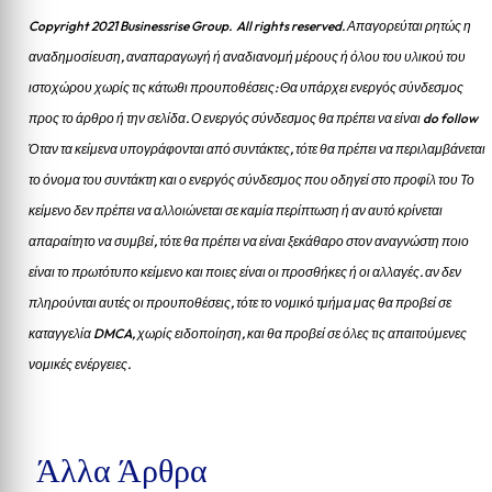
Copyright 2021 Businessrise Group. All rights reserved. Απαγορεύται ρητώς η
αναδημοσίευση, αναπαραγωγή ή αναδιανομή μέρους ή όλου του υλικού του
ιστοχώρου χωρίς τις κάτωθι προυποθέσεις: Θα υπάρχει ενεργός σύνδεσμος
προς το άρθρο ή την σελίδα.
Ο ενεργός σύνδεσμος θα πρέπει να είναι do follow
Όταν τα κείμενα υπογράφονται από συντάκτες, τότε θα πρέπει να περιλαμβάνεται
το όνομα του συντάκτη και ο ενεργός σύνδεσμος που οδηγεί στο προφίλ του Το
κείμενο δεν πρέπει να αλλοιώνεται σε καμία περίπτωση ή αν αυτό κρίνεται
απαραίτητο να συμβεί, τότε θα πρέπει να είναι ξεκάθαρο στον αναγνώστη ποιο
είναι το πρωτότυπο κείμενο και ποιες είναι οι προσθήκες ή οι αλλαγές. αν δεν
πληρούνται αυτές οι προυποθέσεις, τότε το νομικό τμήμα μας θα προβεί σε
καταγγελία DMCA, χωρίς ειδοποίηση, και θα προβεί σε όλες τις απαιτούμενες
νομικές ενέργειες.
Άλλα Άρθρα