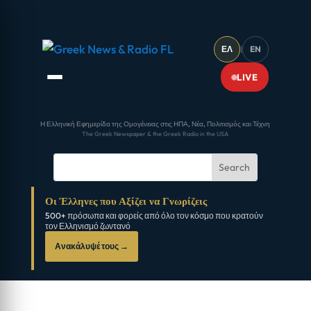
ΕΛ
|
EN
LIVE
Η Ελληνική Εφημερίδα της Ομογένειας στις ΗΠΑ, Νέα, Πολιτισμός και Τέχνη
The Greek Newspaper & the Greek Radio in the USA
Οι Έλληνες που Αξίζει να Γνωρίζεις
500+ πρόσωπα και φορείς από όλο τον κόσμο που κρατούν
τον Ελληνισμό ζωντανό
Ανακάλυψέ τους →