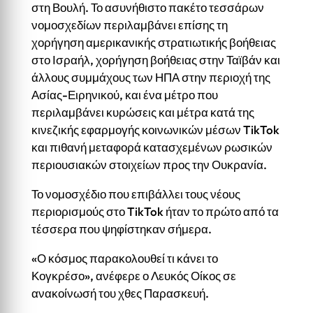
στη Βουλή. Το ασυνήθιστο πακέτο τεσσάρων
νομοσχεδίων περιλαμβάνει επίσης τη
χορήγηση αμερικανικής στρατιωτικής βοήθειας
στο Ισραήλ, χορήγηση βοήθειας στην Ταϊβάν και
άλλους συμμάχους των ΗΠΑ στην περιοχή της
Ασίας-Ειρηνικού, και ένα μέτρο που
περιλαμβάνει κυρώσεις και μέτρα κατά της
κινεζικής εφαρμογής κοινωνικών μέσων TikTok
και πιθανή μεταφορά κατασχεμένων ρωσικών
περιουσιακών στοιχείων προς την Ουκρανία.
Το νομοσχέδιο που επιβάλλει τους νέους
περιορισμούς στο TikTok ήταν το πρώτο από τα
τέσσερα που ψηφίστηκαν σήμερα.
«Ο κόσμος παρακολουθεί τι κάνει το
Κογκρέσο», ανέφερε ο Λευκός Οίκος σε
ανακοίνωσή του χθες Παρασκευή.