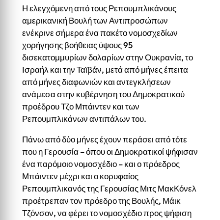
Η ελεγχόμενη από τους Ρεπουμπλικάνους
αμερικανική Βουλή των Αντιπροσώπων
ενέκρινε σήμερα ένα πακέτο νομοσχεδίων
χορήγησης βοήθειας ύψους 95
δισεκατομμυρίων δολαρίων στην Ουκρανία, το
Ισραήλ και την Ταϊβάν, μετά από μήνες έπειτα
από μήνες διαφωνιών και αντεγκλήσεων
ανάμεσα στην κυβέρνηση του Δημοκρατικού
προέδρου Τζο Μπάιντεν και των
Ρεπουμπλικάνων αντιπάλων του.
Πάνω από δύο μήνες έχουν περάσει από τότε
που η Γερουσία – όπου οι Δημοκρατικοί ψήφισαν
ένα παρόμοιο νομοσχέδιο – και ο πρόεδρος
Μπάιντεν μέχρι και ο κορυφαίος
Ρεπουμπλικανός της Γερουσίας Μιτς ΜακΚόνελ
προέτρεπαν τον πρόεδρο της Βουλής, Μάικ
Τζόνσον, να φέρει το νομοσχέδιο προς ψήφιση