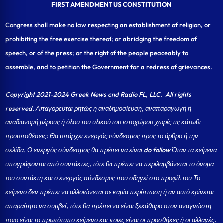
FIRST AMENDMENT US CONSTITUTION
Congress shall make no law respecting an establishment of religion, or
prohibiting the free exercise thereof; or abridging the freedom of
speech, or of the press; or the right of the people peaceably to
assemble, and to petition the Government for a redress of grievances.
Copyright 2021-2024 Greek News and Radio FL, LLC
. All rights
reserved. Απαγορεύται ρητώς η αναδημοσίευση, αναπαραγωγή ή
αναδιανομή μέρους ή όλου του υλικού του ιστοχώρου χωρίς τις κάτωθι
προυποθέσεις: Θα υπάρχει ενεργός σύνδεσμος προς το άρθρο ή την
σελίδα.
Ο ενεργός σύνδεσμος θα πρέπει να είναι do follow Όταν τα κείμενα
υπογράφονται από συντάκτες, τότε θα πρέπει να περιλαμβάνεται το όνομα
του συντάκτη και ο ενεργός σύνδεσμος που οδηγεί στο προφίλ του Το
κείμενο δεν πρέπει να αλλοιώνεται σε καμία περίπτωση ή αν αυτό κρίνεται
απαραίτητο να συμβεί, τότε θα πρέπει να είναι ξεκάθαρο στον αναγνώστη
ποιο είναι το πρωτότυπο κείμενο και ποιες είναι οι προσθήκες ή οι αλλαγές.