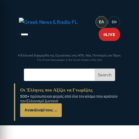
ΕΛ
|
EN
LIVE
Η Ελληνική Εφημερίδα της Ομογένειας στις ΗΠΑ, Νέα, Πολιτισμός και Τέχνη
The Greek Newspaper & the Greek Radio in the USA
Οι Έλληνες που Αξίζει να Γνωρίζεις
500+ πρόσωπα και φορείς από όλο τον κόσμο που κρατούν
τον Ελληνισμό ζωντανό
Ανακάλυψέ τους →