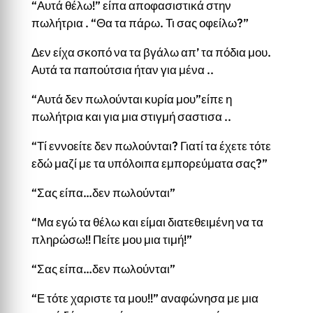
“Αυτά θέλω!” είπα αποφασιστικά στην
πωλήτρια . “Θα τα πάρω. Τι σας οφείλω?”
Δεν είχα σκοπό να τα βγάλω απ’ τα πόδια μου.
Αυτά τα παπούτσια ήταν για μένα ..
“Αυτά δεν πωλούνται κυρία μου”είπε η
πωλήτρια και για μια στιγμή σαστισα ..
“Τί εννοείτε δεν πωλούνται? Γιατί τα έχετε τότε
εδώ μαζί με τα υπόλοιπα εμπορεύματα σας?”
“Σας είπα…δεν πωλούνται”
“Μα εγώ τα θέλω και είμαι διατεθειμένη να τα
πληρώσω!! Πείτε μου μια τιμή!”
“Σας είπα…δεν πωλούνται”
“Ε τότε χαριστε τα μου!!” αναφώνησα με μια