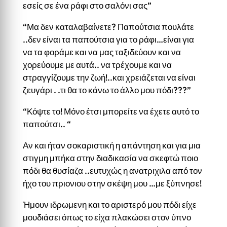
εσείς σε ένα ράφι στο σαλόνι σας”
“Μα δεν καταλαβαίνετε? Παπούτσια πουλάτε
..δεν είναι τα παπούτσια για το ράφι…είναι για
να τα φοράμε και να μας ταξιδεύουν και να
χορεύουμε με αυτά.. να τρέχουμε και να
στραγγίζουμε την ζωή!..και χρειάζεται να είναι
ζευγάρι . .τι θα το κάνω το άλλο μου πόδι???”
“Κόψτε το! Μόνο έτσι μπορείτε να έχετε αυτό το
παπούτσι.. “
Αν και ήταν σοκαριστική η απάντηση και για μια
στιγμη μπήκα στην διαδικασία να σκεφτώ ποιο
πόδι θα θυσίαζα ..ευτυχώς η ανατριχιλα από τον
ήχο του πριονιου στην σκέψη μου …με ξύπνησε!
Ήμουν ιδρωμενη και το αριστερό μου πόδι είχε
μουδιάσει όπως το είχα πλακώσει στον ύπνο