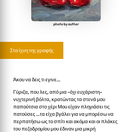
photo by author
Το παπούτσι
Στα ίχνη της γραφής
Άκου να δεις τι εγινε…
Γύριζα, που λες, από μια -όχι ευχάριστη-
νυχτερινή βόλτα, κρατώντας τα στενά μου
παπούτσια στο χέρι Μου είχαν πληγιάσει τις
πατούσες …τα είχα βγάλει για να μπορέσω να
περπατήσω ως το σπίτι και ακόμα και οι πλάκες
του πεζοδρομίου μου έδιναν μια μικρή