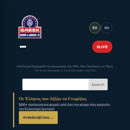
ΕΛ
|
EN
LIVE
Η Ελληνική Εφημερίδα της Ομογένειας στις ΗΠΑ, Νέα, Πολιτισμός και Τέχνη
The Greek Newspaper & the Greek Radio in the USA
Οι Έλληνες που Αξίζει να Γνωρίζεις
500+ πρόσωπα και φορείς από όλο τον κόσμο που κρατούν
τον Ελληνισμό ζωντανό
Ανακάλυψέ τους →