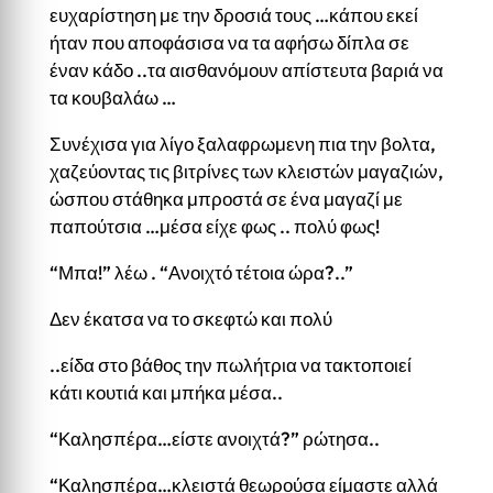
ευχαρίστηση με την δροσιά τους …κάπου εκεί
ήταν που αποφάσισα να τα αφήσω δίπλα σε
έναν κάδο ..τα αισθανόμουν απίστευτα βαριά να
τα κουβαλάω …
Συνέχισα για λίγο ξαλαφρωμενη πια την βολτα,
χαζεύοντας τις βιτρίνες των κλειστών μαγαζιών,
ώσπου στάθηκα μπροστά σε ένα μαγαζί με
παπούτσια …μέσα είχε φως .. πολύ φως!
“Μπα!” λέω . “Ανοιχτό τέτοια ώρα?..”
Δεν έκατσα να το σκεφτώ και πολύ
..είδα στο βάθος την πωλήτρια να τακτοποιεί
κάτι κουτιά και μπήκα μέσα..
“Καλησπέρα…είστε ανοιχτά?” ρώτησα..
“Καλησπέρα…κλειστά θεωρούσα είμαστε αλλά