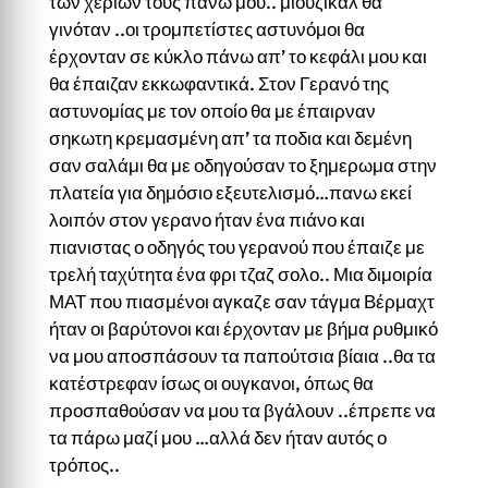
των χεριών τους πάνω μου.. μιούζικαλ θα
γινόταν ..οι τρομπετίστες αστυνόμοι θα
έρχονταν σε κύκλο πάνω απ’ το κεφάλι μου και
θα έπαιζαν εκκωφαντικά. Στον Γερανό της
αστυνομίας με τον οποίο θα με έπαιρναν
σηκωτη κρεμασμένη απ’ τα ποδια και δεμένη
σαν σαλάμι θα με οδηγούσαν το ξημερωμα στην
πλατεία για δημόσιο εξευτελισμό…πανω εκεί
λοιπόν στον γερανο ήταν ένα πιάνο και
πιανιστας ο οδηγός του γερανού που έπαιζε με
τρελή ταχύτητα ένα φρι τζαζ σολο.. Μια διμοιρία
ΜΑΤ που πιασμένοι αγκαζε σαν τάγμα Βέρμαχτ
ήταν οι βαρύτονοι και έρχονταν με βήμα ρυθμικό
να μου αποσπάσουν τα παπούτσια βίαια ..θα τα
κατέστρεφαν ίσως οι ουγκανοι, όπως θα
προσπαθούσαν να μου τα βγάλουν ..έπρεπε να
τα πάρω μαζί μου …αλλά δεν ήταν αυτός ο
τρόπος..