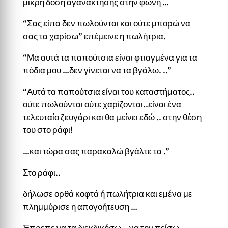
μικρή δόση αγανάκτησης στην φωνή …
“Σας είπα δεν πωλούνται και ούτε μπορώ να
σας τα χαρίσω” επέμεινε η πωλήτρια.
“Μα αυτά τα παπούτσια είναι φτιαγμένα για τα
πόδια μου …δεν γίνεται να τα βγάλω. ..”
“Αυτά τα παπούτσια είναι του καταστήματος..
ούτε πωλούνται ούτε χαρίζονται..είναι ένα
τελευταίο ζευγάρι και θα μείνει εδώ .. στην θέση
του στο ράφι!
…και τώρα σας παρακαλώ βγάλτε τα .”
Στο ράφι..
δήλωσε ορθά κοφτά ή πωλήτρια και εμένα με
πλημμύρισε η απογοήτευση …
Έπρεπε να τα διεκδικήσω …να την πείσω …