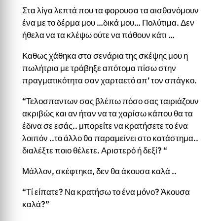
Στα λίγα λεπτά που τα φορουσα τα αισθανόμουν
ένα με το δέρμα μου …δικά μου… Πολύτιμα. Δεν
ήθελα να τα κλέψω ούτε να πάθουν κάτι …
Καθως χάθηκα στα σενάρια της σκέψης μου η
πωλήτρια με τράβηξε απότομα πίσω στην
πραγματικότητα σαν χαρταετό απ’ τον σπάγκο.
“Τελοσπαντων σας βλέπω πόσο σας ταιριάζουν
ακριβώς και αν ήταν να τα χαρίσω κάπου θα τα
έδινα σε εσάς.. μπορείτε να κρατήσετε το ένα
λοιπόν ..το άλλο θα παραμείνει στο κατάστημα..
διαλέξτε ποιο θέλετε. Αριστερό ή δεξί? “
Μάλλον, σκέφτηκα, δεν θα άκουσα καλά ..
“Τί είπατε? Να κρατήσω το ένα μόνο? Άκουσα
καλά?”