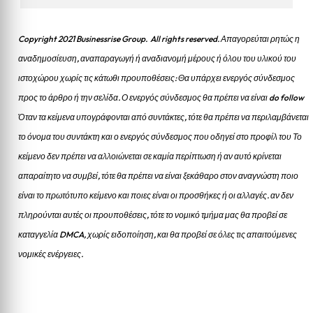
Copyright 2021 Businessrise Group. All rights reserved. Απαγορεύται ρητώς η
αναδημοσίευση, αναπαραγωγή ή αναδιανομή μέρους ή όλου του υλικού του
ιστοχώρου χωρίς τις κάτωθι προυποθέσεις: Θα υπάρχει ενεργός σύνδεσμος
προς το άρθρο ή την σελίδα.
Ο ενεργός σύνδεσμος θα πρέπει να είναι do follow
Όταν τα κείμενα υπογράφονται από συντάκτες, τότε θα πρέπει να περιλαμβάνεται
το όνομα του συντάκτη και ο ενεργός σύνδεσμος που οδηγεί στο προφίλ του Το
κείμενο δεν πρέπει να αλλοιώνεται σε καμία περίπτωση ή αν αυτό κρίνεται
απαραίτητο να συμβεί, τότε θα πρέπει να είναι ξεκάθαρο στον αναγνώστη ποιο
είναι το πρωτότυπο κείμενο και ποιες είναι οι προσθήκες ή οι αλλαγές. αν δεν
πληρούνται αυτές οι προυποθέσεις, τότε το νομικό τμήμα μας θα προβεί σε
καταγγελία DMCA, χωρίς ειδοποίηση, και θα προβεί σε όλες τις απαιτούμενες
νομικές ενέργειες.