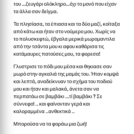
του …ζευγάρι ολόκληρο…όχι το μονό που είχαν
τα άλλα σαν δείγμα.
Τα πλησίασα, τα έπιασα και τα δύο μαζί, κοίταξα
από κάτω και ήταν στο νούμερο μου. Χωρίς να
το πολυσκεφτώ, έβγαλα μερικά μωρομαντιλα
από την τσάντα μου κι αφου καθάρισα τις
κατάμαυρες πατούσες μου, τα φορεσα!
Γλυστρισε το πόδι μου μέσα και θηκιασε σαν
μωρό στην αγκαλιά της μαμάς του. Ήταν κομψά
και λεπτά, αναδείκνυαν το σχήμα του ποδιού
μου και ήταν και μαλακά, άνετα σαν να
περπατάω σε βαμβάκι …τί βαμβάκι ? Σε
σύννεφο! .. και φαίνονταν γερά και
καλοραμμένα ..ανθεκτικά ..
Μπορούσα να τα φοράω μια ζωή!