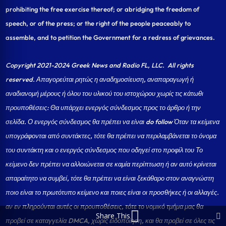
prohibiting the free exercise thereof; or abridging the freedom of
speech, or of the press; or the right of the people peaceably to
assemble, and to petition the Government for a redress of grievances.
Copyright 2021-2024 Greek News and Radio FL, LLC
. All rights
reserved. Απαγορεύται ρητώς η αναδημοσίευση, αναπαραγωγή ή
αναδιανομή μέρους ή όλου του υλικού του ιστοχώρου χωρίς τις κάτωθι
προυποθέσεις: Θα υπάρχει ενεργός σύνδεσμος προς το άρθρο ή την
σελίδα.
Ο ενεργός σύνδεσμος θα πρέπει να είναι do follow Όταν τα κείμενα
υπογράφονται από συντάκτες, τότε θα πρέπει να περιλαμβάνεται το όνομα
του συντάκτη και ο ενεργός σύνδεσμος που οδηγεί στο προφίλ του Το
κείμενο δεν πρέπει να αλλοιώνεται σε καμία περίπτωση ή αν αυτό κρίνεται
απαραίτητο να συμβεί, τότε θα πρέπει να είναι ξεκάθαρο στον αναγνώστη
ποιο είναι το πρωτότυπο κείμενο και ποιες είναι οι προσθήκες ή οι αλλαγές.
αν εν πληρούνται αυτές οι προυποθέσεις, τότε το νομικό τμήμα μας θα
Share This
προβεί σε καταγγελία DMCA, χωρίς ειδοποίηση, και θα προβεί σε όλες τις