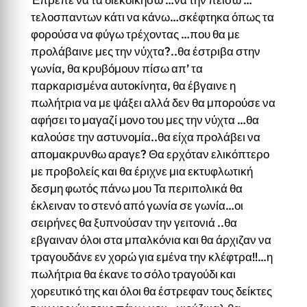
τελοσπαντων κάτι να κάνω…σκέφτηκα όπως τα
φορούσα να φύγω τρέχοντας …που θα με
προλάβαινε μες την νύχτα?..θα έστριβα στην
γωνία, θα κρυβόμουν πίσω απ’ τα
παρκαρισμένα αυτοκίνητα, θα έβγαινε η
πωλήτρια να με ψάξει αλλά δεν θα μπορούσε να
αφήσει το μαγαζί μονο του μες την νύχτα …θα
καλούσε την αστυνομία..θα είχα προλάβει να
απομακρυνθω αραγε? Θα ερχόταν ελικόπτερο
με προβολείς και θα έριχνε μια εκτυφλωτική
δεσμη φωτός πάνω μου Τα περιπολικά θα
έκλειναν το στενό από γωνία σε γωνία…οι
σειρήνες θα ξυπνούσαν την γειτονιά ..θα
εβγαιναν όλοι στα μπαλκόνια και θα άρχιζαν να
τραγουδάνε εν χορώ για εμένα την κλέφτρα!!…η
πωλήτρια θα έκανε το σόλο τραγούδι και
χορευτικό της και όλοι θα έστρεφαν τους δείκτες