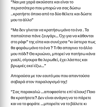
“Ναι μια χαρά ακούσατε και είναι το
περισσότερο που μπορώ να σας δώσω
..κρατήστε όποιο από τα δύο θέλετε και δώστε
μου το άλλο”
“Μα δεν γίνεται να κρατήσω μόνο το ένα . Τα
παπούτσια πάνε ζευγάρι… Όχι για να κάθονται
στο ράφι” της είπα και συνέχισα “κι ύστερα πως
θα φοράω μόνο το ένα ? Τι θα απογινει το άλλο
μου πόδι? Θα κρυώνει, μπορεί να πατήσω κάνα
γυαλί, σίγουρα θα λερωθεί, έχει λάσπες και
βρωμιές εκεί έξω…”
Απορούσα με τον εαυτό μου που απαντούσα
σοβαρά στον παραλογισμό της!
“Σας παρακαλώ …αποφασίστε επί τέλους! Ποιο
θα κρατήσετε? Δεν είναι ανάγκη να το πάρετε
και να το φοράτε …μπορείτε να το βάλετε κι