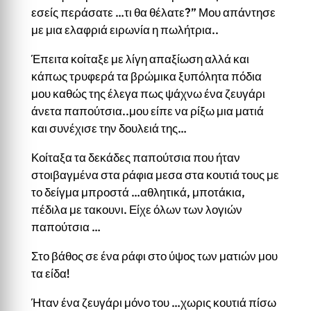
εσείς περάσατε …τι θα θέλατε?” Μου απάντησε
με μια ελαφριά ειρωνία η πωλήτρια..
Έπειτα κοίταξε με λίγη απαξίωση αλλά και
κάπως τρυφερά τα βρώμικα ξυπόλητα πόδια
μου καθώς της έλεγα πως ψάχνω ένα ζευγάρι
άνετα παπούτσια..μου είπε να ρίξω μια ματιά
και συνέχισε την δουλειά της…
Κοίταξα τα δεκάδες παπούτσια που ήταν
στοιβαγμένα στα ράφια μεσα στα κουτιά τους με
το δείγμα μπροστά …αθλητικά, μποτάκια,
πέδιλα με τακουνι. Είχε όλων των λογιών
παπούτσια …
Στο βάθος σε ένα ράφι στο ύψος των ματιών μου
τα είδα!
Ήταν ένα ζευγάρι μόνο του …χωρις κουτιά πίσω