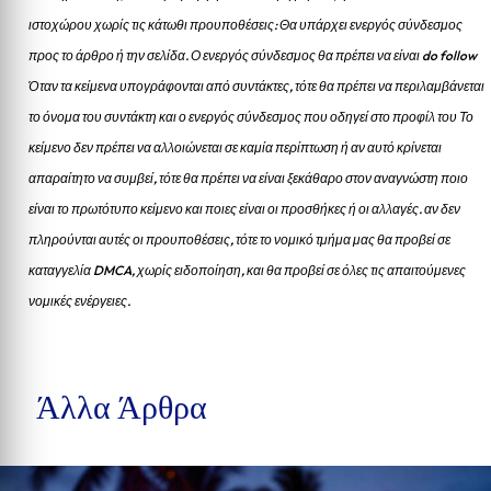
ιστοχώρου χωρίς τις κάτωθι προυποθέσεις: Θα υπάρχει ενεργός σύνδεσμος
προς το άρθρο ή την σελίδα.
Ο ενεργός σύνδεσμος θα πρέπει να είναι do follow
Όταν τα κείμενα υπογράφονται από συντάκτες, τότε θα πρέπει να περιλαμβάνεται
το όνομα του συντάκτη και ο ενεργός σύνδεσμος που οδηγεί στο προφίλ του Το
κείμενο δεν πρέπει να αλλοιώνεται σε καμία περίπτωση ή αν αυτό κρίνεται
απαραίτητο να συμβεί, τότε θα πρέπει να είναι ξεκάθαρο στον αναγνώστη ποιο
είναι το πρωτότυπο κείμενο και ποιες είναι οι προσθήκες ή οι αλλαγές. αν δεν
πληρούνται αυτές οι προυποθέσεις, τότε το νομικό τμήμα μας θα προβεί σε
καταγγελία DMCA, χωρίς ειδοποίηση, και θα προβεί σε όλες τις απαιτούμενες
νομικές ενέργειες.
Άλλα Άρθρα