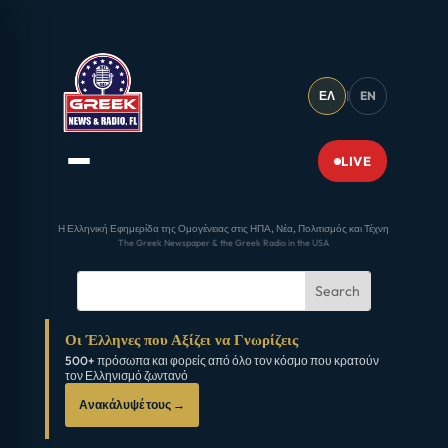
ΕΛ
|
EN
LIVE
Η Ελληνική Εφημερίδα της Ομογένειας στις ΗΠΑ, Νέα, Πολιτισμός και Τέχνη
The Greek Newspaper & the Greek Radio in the USA
Οι Έλληνες που Αξίζει να Γνωρίζεις
500+ πρόσωπα και φορείς από όλο τον κόσμο που κρατούν
τον Ελληνισμό ζωντανό
Ανακάλυψέ τους →