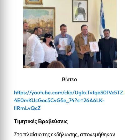
Βίντεο
https://youtube.com/clip/UgkxTvtqeS01Vc5TZ
4E0mKUcGoc5CvG5e_74?si=26A6LK-
lIRmLvQcZ
Τιμητικές Βραβεύσεις
Στο πλαίσιο της εκδήλωσης, απονεμήθηκαν