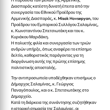
Διασποράς κατέστη δυνατή έπειτα από την
συνεργασία του Εθνικού Προέδρου της
Αρμενικής Διασποράς, κ. Misak Hovsepyan, του
Προέδρου του Εμπορικού Συλλόγου Σαλαμίνας,
κ. Κωνσταντίνου Σπετσιωτάκη και του κ.
Κυριάκου Μαριδάκη.
Η πολυετής φιλία και συνεργασία των τριών
ανδρών υπήρξε, όπως αναφέρει το επίσημο
δελτίο, καθοριστικός παράγοντας για τη
διοργάνωση αυτής της πρώτης επίσημης
πολιτιστικής αποστολής.
Την αντιπροσωπεία υποδέχθηκαν επισήμως ο
Δήμαρχος Σαλαμίνας, κ. Γεώργιος
Παναγόπουλος, και ο κ. Σπετσιωτάκης στο
Δημαρχείο.
Κατά τη διάρκεια της συνάντησης συζητήθηκαν
η ιστορική σημασία της Σαλαμίνας, οι