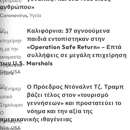
ανθρώπου»
Coronavirus
,
Υγεία
Καλιφόρνια: 37 αγνοούμενα
παιδιά εντοπίστηκαν στην
«Operation Safe Return» – Επτά
συλλήψεις σε μεγάλη επιχείρηση
των U.S. Marshals
Νέα-USA
Ο Πρόεδρος Ντόναλντ Τζ. Τραμπ
βάζει τέλος στον «τουρισμό
γεννήσεων» και προστατεύει το
νόημα και την αξία της
αμερικανικής ιθαγένειας
Νέα-USA