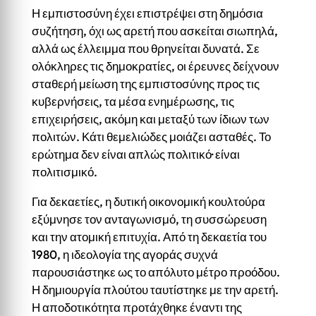
Η εμπιστοσύνη έχει επιστρέψει στη δημόσια
συζήτηση, όχι ως αρετή που ασκείται σιωπηλά,
αλλά ως έλλειμμα που θρηνείται δυνατά. Σε
ολόκληρες τις δημοκρατίες, οι έρευνες δείχνουν
σταθερή μείωση της εμπιστοσύνης προς τις
κυβερνήσεις, τα μέσα ενημέρωσης, τις
επιχειρήσεις, ακόμη και μεταξύ των ίδιων των
πολιτών. Κάτι θεμελιώδες μοιάζει ασταθές. Το
ερώτημα δεν είναι απλώς πολιτικό· είναι
πολιτισμικό.
Για δεκαετίες, η δυτική οικονομική κουλτούρα
εξύμνησε τον ανταγωνισμό, τη συσσώρευση
και την ατομική επιτυχία. Από τη δεκαετία του
1980, η ιδεολογία της αγοράς συχνά
παρουσιάστηκε ως το απόλυτο μέτρο προόδου.
Η δημιουργία πλούτου ταυτίστηκε με την αρετή.
Η αποδοτικότητα προτάχθηκε έναντι της