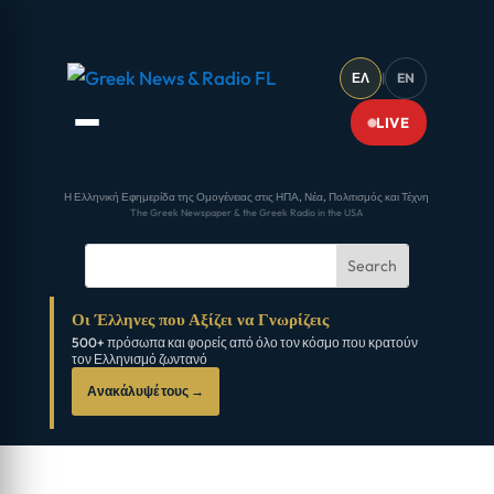
ΕΛ
|
EN
LIVE
Η Ελληνική Εφημερίδα της Ομογένειας στις ΗΠΑ, Νέα, Πολιτισμός και Τέχνη
The Greek Newspaper & the Greek Radio in the USA
Οι Έλληνες που Αξίζει να Γνωρίζεις
500+ πρόσωπα και φορείς από όλο τον κόσμο που κρατούν
τον Ελληνισμό ζωντανό
Ανακάλυψέ τους →