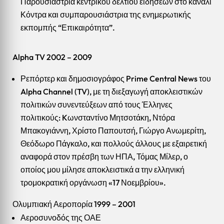
Παρουσιάστρια κεντρικού δελτίου ειδήσεων στο κανάλι
Κόντρα και συμπαρουσιάστρια της ενημερωτικής
εκπομπής “Επικαιρότητα”.
Alpha TV 2002 – 2009
Ρεπόρτερ και δημοσιογράφος Prime Central News του
Alpha Channel (TV), με τη διεξαγωγή αποκλειστικών
πολιτικών συνεντεύξεων από τους Έλληνες
πολιτικούς: Kωνσταντίνο Μητσοτάκη, Ντόρα
Μπακογιάννη, Χρίστο Παπουτσή, Γιώργο Ανωμερίτη,
Θεόδωρο Πάγκαλο, και πολλούς άλλους με εξαιρετική
αναφορά στον πρέσβη των ΗΠΑ, Τόμας Μίλερ, ο
οποίος μου μίλησε αποκλειστικά α την ελληνική
τρομοκρατική οργάνωση «17 Νοεμβρίου».
Ολυμπιακή Αεροπορία 1999 – 2001
Αεροσυνοδός της ΟΑΕ