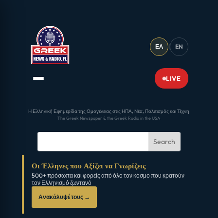
ΕΛ
|
EN
LIVE
Η Ελληνική Εφημερίδα της Ομογένειας στις ΗΠΑ, Νέα, Πολιτισμός και Τέχνη
The Greek Newspaper & the Greek Radio in the USA
Οι Έλληνες που Αξίζει να Γνωρίζεις
500+ πρόσωπα και φορείς από όλο τον κόσμο που κρατούν
τον Ελληνισμό ζωντανό
Ανακάλυψέ τους →