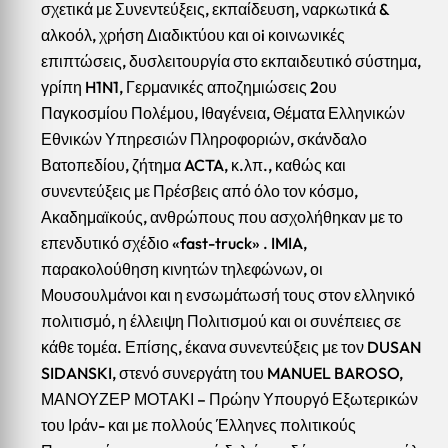
σχετικά με Συνεντεύξεις, εκπαίδευση, ναρκωτικά &
αλκοόλ, χρήση Διαδικτύου και οi κοινωνικές
επιπτώσεις, δυσλειτουργία στο εκπαιδευτικό σύστημα,
γρίπη
H1N1, Γερμανικές αποζημιώσεις 2ου
Παγκοσμίου Πολέμου,
Ιθαγένεια, Θέματα Ελληνικών
Εθνικών Υπηρεσιών Πληροφοριών, σκάνδαλο
Βατοπεδίου, ζήτημα ACTA, κ.λπ., καθώς και
συνεντεύξεις
με Πρέσβεις από όλο τον κόσμο,
Ακαδημαϊκούς, ανθρώπους που ασχολήθηκαν με το
επενδυτικό σχέδιο «fast-truck» .
IMIA,
παρακολούθηση κινητών τηλεφώνων,
οι
Μουσουλμάνοι και η ενσωμάτωσή τους στον ελληνικό
πολιτισμό, η έλλειψη Πολιτισμού και οι συνέπειες σε
κάθε τομέα.
Επίσης, έκανα συνεντεύξεις με τον DUSAN
SIDANSKI, στενό συνεργάτη του MANUEL BAROSO,
ΜΑΝΟΥΖΕΡ ΜΟΤΑΚΙ – Πρώην Υπουργό Εξωτερικών
του Ιράν- και με πολλούς Έλληνες πολιτικούς