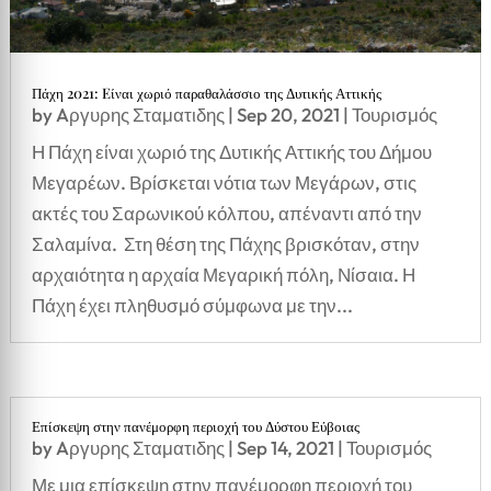
Πάχη 2021: Eίναι χωριό παραθαλάσσιο της Δυτικής Αττικής
by
Aργυρης Σταματιδης
|
Sep 20, 2021
|
Τουρισμός
Η Πάχη είναι χωριό της Δυτικής Αττικής του Δήμου
Μεγαρέων. Βρίσκεται νότια των Μεγάρων, στις
ακτές του Σαρωνικού κόλπου, απέναντι από την
Σαλαμίνα. Στη θέση της Πάχης βρισκόταν, στην
αρχαιότητα η αρχαία Μεγαρική πόλη, Νίσαια. Η
Πάχη έχει πληθυσμό σύμφωνα με την...
Επίσκεψη στην πανέμορφη περιοχή του Δύστου Εύβοιας
by
Aργυρης Σταματιδης
|
Sep 14, 2021
|
Τουρισμός
Με μια επίσκεψη στην πανέμορφη περιοχή του