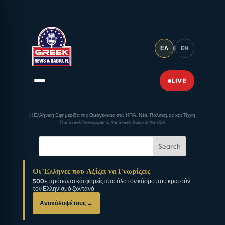
ΕΛ
|
EN
LIVE
Η Ελληνική Εφημερίδα της Ομογένειας στις ΗΠΑ, Νέα, Πολιτισμός και Τέχνη
The Greek Newspaper & the Greek Radio in the USA
Οι Έλληνες που Αξίζει να Γνωρίζεις
500+ πρόσωπα και φορείς από όλο τον κόσμο που κρατούν
τον Ελληνισμό ζωντανό
Ανακάλυψέ τους →