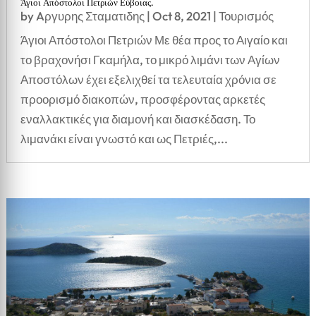
Άγιοι Απόστολοι Πετριών Εύβοιας.
by
Aργυρης Σταματιδης
|
Oct 8, 2021
|
Τουρισμός
Άγιοι Απόστολοι Πετριών Με θέα προς το Αιγαίο και
το βραχονήσι Γκαμήλα, το μικρό λιμάνι των Αγίων
Αποστόλων έχει εξελιχθεί τα τελευταία χρόνια σε
προορισμό διακοπών, προσφέροντας αρκετές
εναλλακτικές για διαμονή και διασκέδαση. Το
λιμανάκι είναι γνωστό και ως Πετριές,...