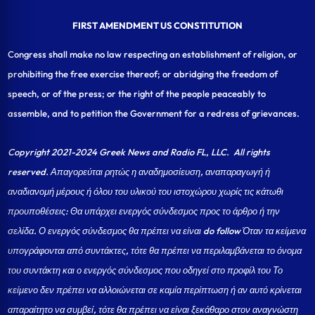
FIRST AMENDMENT US CONSTITUTION
Congress shall make no law respecting an establishment of religion, or
prohibiting the free exercise thereof; or abridging the freedom of
speech, or of the press; or the right of the people peaceably to
assemble, and to petition the Government for a redress of grievances.
Copyright 2021-2024 Greek News and Radio FL, LLC
. All rights
reserved. Απαγορεύται ρητώς η αναδημοσίευση, αναπαραγωγή ή
αναδιανομή μέρους ή όλου του υλικού του ιστοχώρου χωρίς τις κάτωθι
προυποθέσεις: Θα υπάρχει ενεργός σύνδεσμος προς το άρθρο ή την
σελίδα.
Ο ενεργός σύνδεσμος θα πρέπει να είναι do follow Όταν τα κείμενα
υπογράφονται από συντάκτες, τότε θα πρέπει να περιλαμβάνεται το όνομα
του συντάκτη και ο ενεργός σύνδεσμος που οδηγεί στο προφίλ του Το
κείμενο δεν πρέπει να αλλοιώνεται σε καμία περίπτωση ή αν αυτό κρίνεται
απαραίτητο να συμβεί, τότε θα πρέπει να είναι ξεκάθαρο στον αναγνώστη