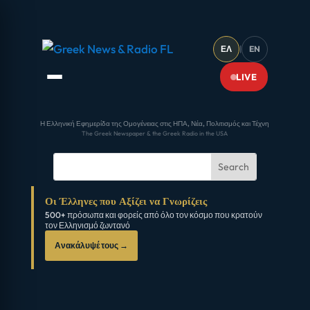
ΕΛ
|
EN
LIVE
Η Ελληνική Εφημερίδα της Ομογένειας στις ΗΠΑ, Νέα, Πολιτισμός και Τέχνη
The Greek Newspaper & the Greek Radio in the USA
Οι Έλληνες που Αξίζει να Γνωρίζεις
500+ πρόσωπα και φορείς από όλο τον κόσμο που κρατούν
τον Ελληνισμό ζωντανό
Ανακάλυψέ τους →