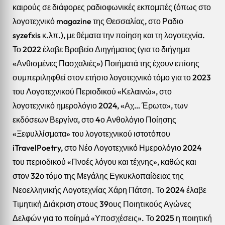
καιρούς σε διάφορες ραδιοφωνικές εκπομπές (όπως στο
λογοτεχνικό magazine της Θεσσαλίας, στο Ραδιο
syzefxis κ.λπ.), με θέματα την ποίηση και τη λογοτεχνία.
Το 2022 έλαβε Βραβείο Διηγήματος (για το διήγημα
«Ανθισμένες Πασχαλιές») Ποιήματά της έχουν επίσης
συμπεριληφθεί στον ετήσιο λογοτεχνικό τόμο για το 2023
του Λογοτεχνικού Περιοδικού «Κελαινώ», στο
λογοτεχνικό ημερολόγιο 2024, «Αχ… Έρωτα», των
εκδόσεων Βεργίνα, στο 4ο Ανθολόγιο Ποίησης
«Ξεφυλλίσματα» του λογοτεχνικού ιστοτόπου
iTravelPoetry, στο Νέο Λογοτεχνικό Ημερολόγιο 2024
του περιοδικού «Πνοές λόγου και τέχνης», καθώς και
στον 32ο τόμο της Μεγάλης Εγκυκλοπαίδειας της
Νεοελληνικής Λογοτεχνίας Χάρη Πάτση. Το 2024 έλαβε
Τιμητική Διάκριση στους 39ους Ποιητικούς Αγώνες
Δελφών για το ποίημά «Υποσχέσεις». Το 2025 η ποιητική