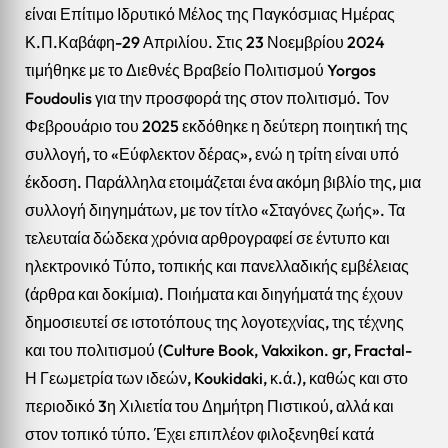
είναι Επίτιμο Ιδρυτικό Μέλος της Παγκόσμιας Ημέρας
Κ.Π.Καβάφη-29 Απριλίου. Στις 23 Νοεμβρίου 2024
τιμήθηκε με το Διεθνές Βραβείο Πολιτισμού Yorgos
Foudoulis για την προσφορά της στον πολιτισμό. Τον
Φεβρουάριο του 2025 εκδόθηκε η δεύτερη ποιητική της
συλλογή, το «Εύφλεκτον δέρας», ενώ η τρίτη είναι υπό
έκδοση. Παράλληλα ετοιμάζεται ένα ακόμη βιβλίο της, μια
συλλογή διηγημάτων, με τον τίτλο «Σταγόνες ζωής». Τα
τελευταία δώδεκα χρόνια αρθρογραφεί σε έντυπο και
ηλεκτρονικό Τύπο, τοπικής και πανελλαδικής εμβέλειας
(άρθρα και δοκίμια). Ποιήματα και διηγήματά της έχουν
δημοσιευτεί σε ιστοτόπους της λογοτεχνίας, της τέχνης
και του πολιτισμού (Culture Book, Vakxikon. gr, Fractal-
Η Γεωμετρία των ιδεών, Koukidaki, κ.ά.), καθώς και στο
περιοδικό 3η Χιλιετία του Δημήτρη Πιστικού, αλλά και
στον τοπικό τύπο. Έχει επιπλέον φιλοξενηθεί κατά