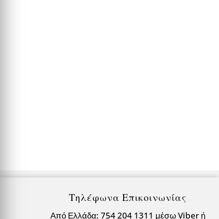
αμυγδαλιά που δεν άνθισε έγκαιρα Και που μόλις
που...
Τηλέφωνα Επικοινωνίας
Από Ελλάδα: 754 204 1311 μέσω Viber ή