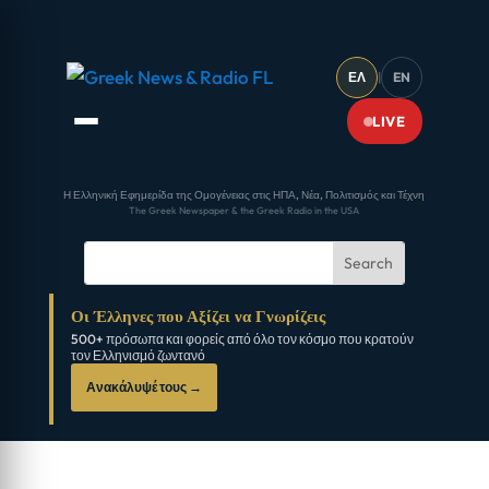
ΕΛ
|
EN
LIVE
Η Ελληνική Εφημερίδα της Ομογένειας στις ΗΠΑ, Νέα, Πολιτισμός και Τέχνη
The Greek Newspaper & the Greek Radio in the USA
Οι Έλληνες που Αξίζει να Γνωρίζεις
500+ πρόσωπα και φορείς από όλο τον κόσμο που κρατούν
τον Ελληνισμό ζωντανό
Ανακάλυψέ τους →