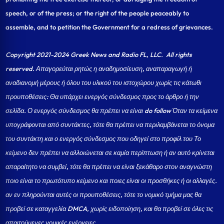
speech, or of the press; or the right of the people peaceably to
assemble, and to petition the Government for a redress of grievances.
Copyright 2021-2024 Greek News and Radio FL, LLC
. All rights
reserved. Απαγορεύται ρητώς η αναδημοσίευση, αναπαραγωγή ή
αναδιανομή μέρους ή όλου του υλικού του ιστοχώρου χωρίς τις κάτωθι
προυποθέσεις: Θα υπάρχει ενεργός σύνδεσμος προς το άρθρο ή την
σελίδα.
Ο ενεργός σύνδεσμος θα πρέπει να είναι do follow Όταν τα κείμενα
υπογράφονται από συντάκτες, τότε θα πρέπει να περιλαμβάνεται το όνομα
του συντάκτη και ο ενεργός σύνδεσμος που οδηγεί στο προφίλ του Το
κείμενο δεν πρέπει να αλλοιώνεται σε καμία περίπτωση ή αν αυτό κρίνεται
απαραίτητο να συμβεί, τότε θα πρέπει να είναι ξεκάθαρο στον αναγνώστη
ποιο είναι το πρωτότυπο κείμενο και ποιες είναι οι προσθήκες ή οι αλλαγές.
αν εν πληρούνται αυτές οι προυποθέσεις, τότε το νομικό τμήμα μας θα
προβεί σε καταγγελία DMCA, χωρίς ειδοποίηση, και θα προβεί σε όλες τις
απαιτούμενες νομικές ενέργειες.