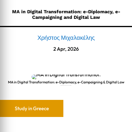
MA in Digital Transformation: e-Diplomacy, e-
Campaigning and Digital Law
Χρήστος Μιχαλακέλης
2 Apr, 2026
MA in Digital Transformation: e-Diplomacy, e-Campaigning & Digital Law
MA in Digital Transformation: e-Diplomacy, e-Campaigning & Digital Law
Study in Greece