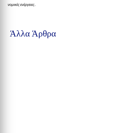
νομικές ενέργειες.
Άλλα Άρθρα
Μια προσχεδιασμένη συνάντηση ανηλίκων σε πάρκο του
Winston-Salem στη Βόρεια Καρολίνα εξελίχθηκε σε...