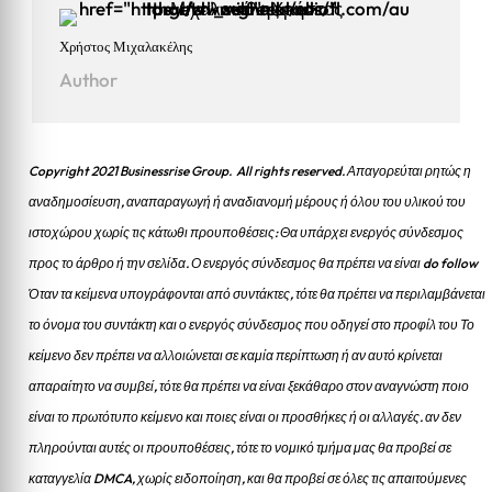
Χρήστος Μιχαλακέλης
Author
Copyright 2021 Businessrise Group. All rights reserved. Απαγορεύται ρητώς η
αναδημοσίευση, αναπαραγωγή ή αναδιανομή μέρους ή όλου του υλικού του
ιστοχώρου χωρίς τις κάτωθι προυποθέσεις: Θα υπάρχει ενεργός σύνδεσμος
προς το άρθρο ή την σελίδα.
Ο ενεργός σύνδεσμος θα πρέπει να είναι do follow
Όταν τα κείμενα υπογράφονται από συντάκτες, τότε θα πρέπει να περιλαμβάνεται
το όνομα του συντάκτη και ο ενεργός σύνδεσμος που οδηγεί στο προφίλ του Το
κείμενο δεν πρέπει να αλλοιώνεται σε καμία περίπτωση ή αν αυτό κρίνεται
απαραίτητο να συμβεί, τότε θα πρέπει να είναι ξεκάθαρο στον αναγνώστη ποιο
είναι το πρωτότυπο κείμενο και ποιες είναι οι προσθήκες ή οι αλλαγές. αν δεν
πληρούνται αυτές οι προυποθέσεις, τότε το νομικό τμήμα μας θα προβεί σε
καταγγελία DMCA, χωρίς ειδοποίηση, και θα προβεί σε όλες τις απαιτούμενες