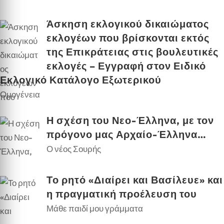
Άσκηση εκλογικού δικαιώματος
εκλογέων που βρίσκονται εκτός
της Επικράτειας στις βουλευτικές
εκλογές – Εγγραφή στον Ειδικό
Εκλογικό Κατάλογο Εξωτερικού
Ομογένεια
Η σχέση του Νεο-Έλληνα, με τον
πρόγονο μας Αρχαίο-Έλληνα…
Ο νέος Σουρής
Το ρητό «Διαίρει και Βασίλευε» και
η πραγματική προέλευση του
Μάθε παιδί μου γράμματα