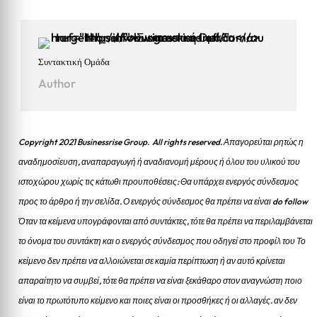
Συντακτική Ομάδα
Author
Copyright 2021 Businessrise Group. All rights reserved. Απαγορεύται ρητώς η
αναδημοσίευση, αναπαραγωγή ή αναδιανομή μέρους ή όλου του υλικού του
ιστοχώρου χωρίς τις κάτωθι προυποθέσεις: Θα υπάρχει ενεργός σύνδεσμος
προς το άρθρο ή την σελίδα.
Ο ενεργός σύνδεσμος θα πρέπει να είναι do follow
Όταν τα κείμενα υπογράφονται από συντάκτες, τότε θα πρέπει να περιλαμβάνεται
το όνομα του συντάκτη και ο ενεργός σύνδεσμος που οδηγεί στο προφίλ του Το
κείμενο δεν πρέπει να αλλοιώνεται σε καμία περίπτωση ή αν αυτό κρίνεται
απαραίτητο να συμβεί, τότε θα πρέπει να είναι ξεκάθαρο στον αναγνώστη ποιο
είναι το πρωτότυπο κείμενο και ποιες είναι οι προσθήκες ή οι αλλαγές. αν δεν