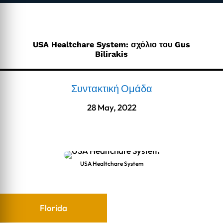
USA Healtchare System: σχόλιο του Gus
Bilirakis
Συντακτική Ομάδα
28 May, 2022
USA Healtchare System
USA Healtchare System
Florida