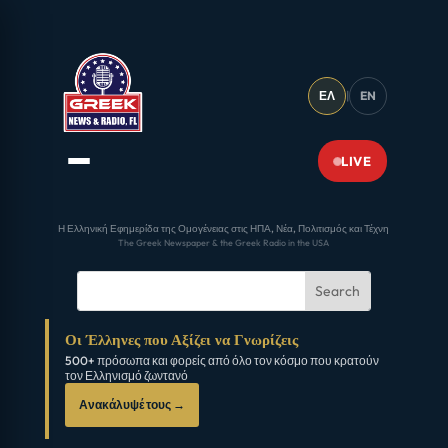
ΕΛ
|
EN
LIVE
Η Ελληνική Εφημερίδα της Ομογένειας στις ΗΠΑ, Νέα, Πολιτισμός και Τέχνη
The Greek Newspaper & the Greek Radio in the USA
Οι Έλληνες που Αξίζει να Γνωρίζεις
500+ πρόσωπα και φορείς από όλο τον κόσμο που κρατούν
τον Ελληνισμό ζωντανό
Ανακάλυψέ τους →