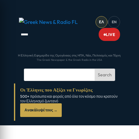
ΕΛ
|
EN
LIVE
Η Ελληνική Εφημερίδα της Ομογένειας στις ΗΠΑ, Νέα, Πολιτισμός και Τέχνη
The Greek Newspaper & the Greek Radio in the USA
Οι Έλληνες που Αξίζει να Γνωρίζεις
500+ πρόσωπα και φορείς από όλο τον κόσμο που κρατούν
τον Ελληνισμό ζωντανό
Ανακάλυψέ τους →