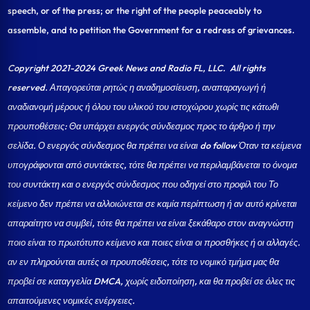
speech, or of the press; or the right of the people peaceably to
assemble, and to petition the Government for a redress of grievances.
Copyright 2021-2024 Greek News and Radio FL, LLC
. All rights
reserved. Απαγορεύται ρητώς η αναδημοσίευση, αναπαραγωγή ή
αναδιανομή μέρους ή όλου του υλικού του ιστοχώρου χωρίς τις κάτωθι
προυποθέσεις: Θα υπάρχει ενεργός σύνδεσμος προς το άρθρο ή την
σελίδα.
Ο ενεργός σύνδεσμος θα πρέπει να είναι do follow Όταν τα κείμενα
υπογράφονται από συντάκτες, τότε θα πρέπει να περιλαμβάνεται το όνομα
του συντάκτη και ο ενεργός σύνδεσμος που οδηγεί στο προφίλ του Το
κείμενο δεν πρέπει να αλλοιώνεται σε καμία περίπτωση ή αν αυτό κρίνεται
απαραίτητο να συμβεί, τότε θα πρέπει να είναι ξεκάθαρο στον αναγνώστη
ποιο είναι το πρωτότυπο κείμενο και ποιες είναι οι προσθήκες ή οι αλλαγές.
αν εν πληρούνται αυτές οι προυποθέσεις, τότε το νομικό τμήμα μας θα
προβεί σε καταγγελία DMCA, χωρίς ειδοποίηση, και θα προβεί σε όλες τις
απαιτούμενες νομικές ενέργειες.