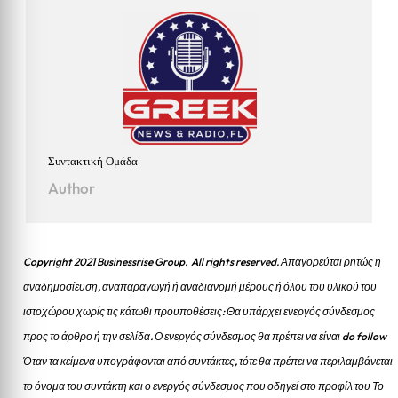
Συντακτική Ομάδα
Author
Copyright 2021 Businessrise Group. All rights reserved. Απαγορεύται ρητώς η
αναδημοσίευση, αναπαραγωγή ή αναδιανομή μέρους ή όλου του υλικού του
ιστοχώρου χωρίς τις κάτωθι προυποθέσεις: Θα υπάρχει ενεργός σύνδεσμος
προς το άρθρο ή την σελίδα.
Ο ενεργός σύνδεσμος θα πρέπει να είναι do follow
Όταν τα κείμενα υπογράφονται από συντάκτες, τότε θα πρέπει να περιλαμβάνεται
το όνομα του συντάκτη και ο ενεργός σύνδεσμος που οδηγεί στο προφίλ του Το