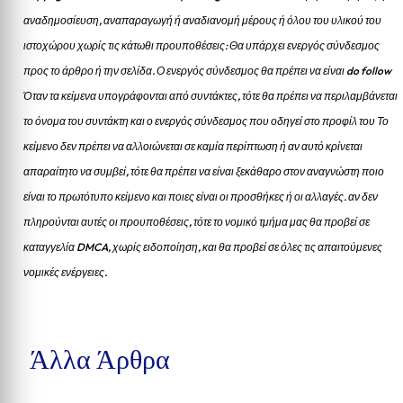
αναδημοσίευση, αναπαραγωγή ή αναδιανομή μέρους ή όλου του υλικού του
ιστοχώρου χωρίς τις κάτωθι προυποθέσεις: Θα υπάρχει ενεργός σύνδεσμος
προς το άρθρο ή την σελίδα.
Ο ενεργός σύνδεσμος θα πρέπει να είναι do follow
Όταν τα κείμενα υπογράφονται από συντάκτες, τότε θα πρέπει να περιλαμβάνεται
το όνομα του συντάκτη και ο ενεργός σύνδεσμος που οδηγεί στο προφίλ του Το
κείμενο δεν πρέπει να αλλοιώνεται σε καμία περίπτωση ή αν αυτό κρίνεται
απαραίτητο να συμβεί, τότε θα πρέπει να είναι ξεκάθαρο στον αναγνώστη ποιο
είναι το πρωτότυπο κείμενο και ποιες είναι οι προσθήκες ή οι αλλαγές. αν δεν
πληρούνται αυτές οι προυποθέσεις, τότε το νομικό τμήμα μας θα προβεί σε
καταγγελία DMCA, χωρίς ειδοποίηση, και θα προβεί σε όλες τις απαιτούμενες
νομικές ενέργειες.
Άλλα Άρθρα