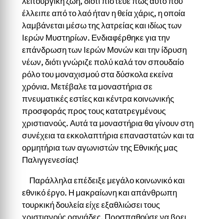
λειτουργική ζωή, διότι πίστευε πως αυτό που
έλλειπε από το λαό ήταν η θεία χάρις, η οποία
λαμβάνεται μέσω της λατρείας και ιδίως των
Ιερών Μυστηρίων. Ενδιαφέρθηκε για την
επάνδρωση των Ιερών Μονών και την ίδρυση
νέων, διότι γνώριζε πολύ καλά τον σπουδαίο
ρόλο του μοναχισμού στα δύσκολα εκείνα
χρόνια. Μετέβαλε τα μοναστήρια σε
πνευματικές εστίες και κέντρα κοινωνικής
προσφοράς προς τους κατατρεγμένους
χριστιανούς. Αυτά τα μοναστήρια θα γίνουν στη
συνέχεια τα εκκολαπτήρια επαναστατών και τα
ορμητήρια των αγωνιστών της Εθνικής μας
Παλιγγενεσίας!
Παράλληλα επέδειξε μεγάλο κοινωνικό και
εθνικό έργο. Η μακραίωνη και απάνθρωπη
τουρκική δουλεία είχε εξαθλιώσει τους
χριστιανούς ραγιάδες. Προσπαθούσε να βρει