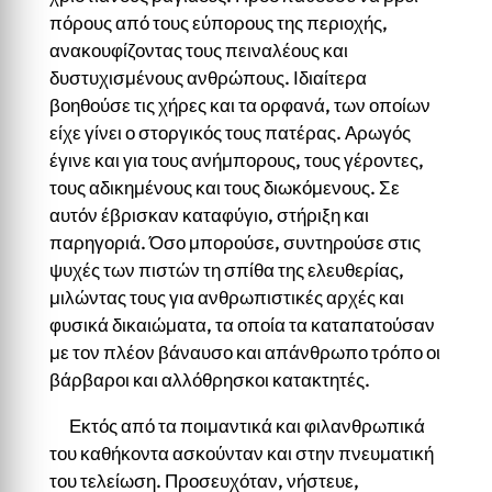
πόρους από τους εύπορους της περιοχής,
ανακουφίζοντας τους πειναλέους και
δυστυχισμένους ανθρώπους. Ιδιαίτερα
βοηθούσε τις χήρες και τα ορφανά, των οποίων
είχε γίνει ο στοργικός τους πατέρας. Αρωγός
έγινε και για τους ανήμπορους, τους γέροντες,
τους αδικημένους και τους διωκόμενους. Σε
αυτόν έβρισκαν καταφύγιο, στήριξη και
παρηγοριά. Όσο μπορούσε, συντηρούσε στις
ψυχές των πιστών τη σπίθα της ελευθερίας,
μιλώντας τους για ανθρωπιστικές αρχές και
φυσικά δικαιώματα, τα οποία τα καταπατούσαν
με τον πλέον βάναυσο και απάνθρωπο τρόπο οι
βάρβαροι και αλλόθρησκοι κατακτητές.
Εκτός από τα ποιμαντικά και φιλανθρωπικά
του καθήκοντα ασκούνταν και στην πνευματική
του τελείωση. Προσευχόταν, νήστευε,