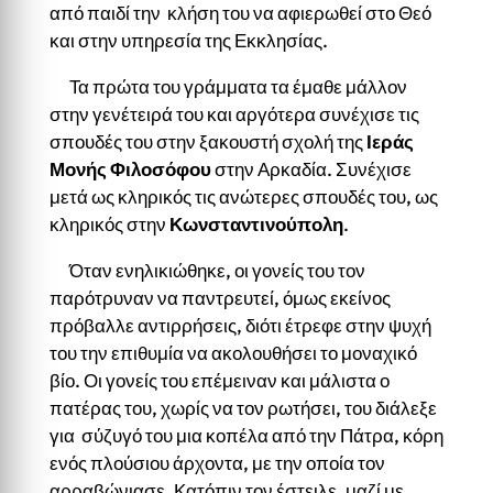
από παιδί την κλήση του να αφιερωθεί στο Θεό
και στην υπηρεσία της Εκκλησίας.
Τα πρώτα του γράμματα τα έμαθε μάλλον
στην γενέτειρά του και αργότερα συνέχισε τις
σπουδές του στην ξακουστή σχολή της
Ιεράς
Μονής Φιλοσόφου
στην Αρκαδία. Συνέχισε
μετά ως κληρικός τις ανώτερες σπουδές του, ως
κληρικός στην
Κωνσταντινούπολη
.
Όταν ενηλικιώθηκε, οι γονείς του τον
παρότρυναν να παντρευτεί, όμως εκείνος
πρόβαλλε αντιρρήσεις, διότι έτρεφε στην ψυχή
του την επιθυμία να ακολουθήσει το μοναχικό
βίο. Οι γονείς του επέμειναν και μάλιστα ο
πατέρας του, χωρίς να τον ρωτήσει, του διάλεξε
για σύζυγό του μια κοπέλα από την Πάτρα, κόρη
ενός πλούσιου άρχοντα, με την οποία τον
αρραβώνιασε. Κατόπιν τον έστειλε, μαζί με