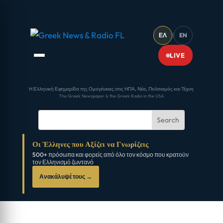
ΕΛ
|
EN
LIVE
Η Ελληνική Εφημερίδα της Ομογένειας στις ΗΠΑ, Νέα, Πολιτισμός και Τέχνη
The Greek Newspaper & the Greek Radio in the USA
Οι Έλληνες που Αξίζει να Γνωρίζεις
500+ πρόσωπα και φορείς από όλο τον κόσμο που κρατούν
τον Ελληνισμό ζωντανό
Ανακάλυψέ τους →