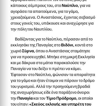
κάποιους σέμπρους του, στο
Ναύπλιο
, για να
αγοράσει τα απαιτούμενα, για το γάμο,
χρειαζούμενα. Ο Αναστάσιος, έχοντας σεβασμό
στους γονείς του, υπάκουσε και αναχώρησε για
την πόλη του Ναυπλίου.
Βαδίζοντας για το Ναύπλιο, πέρασαν από το
εκκλησάκι της Παναγίας στο
Βιδόνι
, κοντά στο
χωριό
Σύρνα
, όπου ο Αναστάσιος σταμάτησε
για να προσευχηθεί. Μπήκε στη μικρή Εκκλησία
και με δάκρυα στα μάτια παρακαλούσε την
Παναγία να του δείξει τι πρέπει να κάμει.
Έφτασαν στο Ναύπλιο, ψώνισαν τα απαραίτητα
για το γάμο και ήταν έτοιμοι να πάρουν το δρόμο
του γυρισμού. Αλλά την προηγούμενη βραδιά
της αναχωρήσεως είδε ένα παράξενο όνειρο:
την
Παναγία
και τον
Τίμιο Πρόδρομο
, οι οποίοι
του είπαν:
«
Σκεύος εκλογής και υπηρέτη του