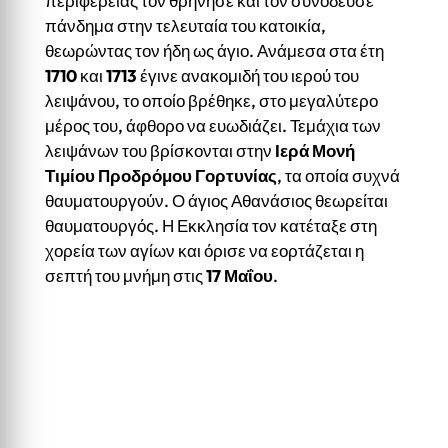
περιφέρειας τον θρήνησε και τον συνόδευσε
πάνδημα στην τελευταία του κατοικία,
θεωρώντας τον ήδη ως άγιο. Ανάμεσα στα έτη
1710
και
1713
έγινε ανακομιδή του ιερού του
λειψάνου, το οποίο βρέθηκε, στο μεγαλύτερο
μέρος του, άφθορο να ευωδιάζει. Τεμάχια των
λειψάνων του βρίσκονται στην
Ιερά Μονή
Τιμίου Προδρόμου Γορτυνίας
, τα οποία συχνά
θαυματουργούν. Ο άγιος Αθανάσιος θεωρείται
θαυματουργός. Η Εκκλησία τον κατέταξε στη
χορεία των αγίων και όρισε να εορτάζεται η
σεπτή του μνήμη στις
17 Μαΐου
.