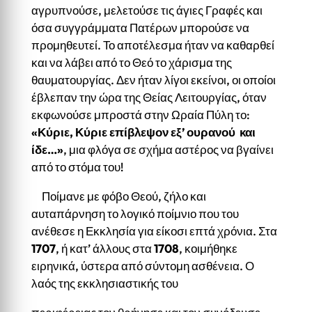
αγρυπνούσε, μελετούσε τις άγιες Γραφές και
όσα συγγράμματα Πατέρων μπορούσε να
προμηθευτεί. Το αποτέλεσμα ήταν να καθαρθεί
και να λάβει από το Θεό το χάρισμα της
θαυματουργίας. Δεν ήταν λίγοι εκείνοι, οι οποίοι
έβλεπαν την ώρα της Θείας Λειτουργίας, όταν
εκφωνούσε μπροστά στην Ωραία Πύλη το:
«Κύριε, Κύριε επίβλεψον εξ’ ουρανού και
ίδε…»
, μια φλόγα σε σχήμα αστέρος να βγαίνει
από το στόμα του!
Ποίμανε με φόβο Θεού, ζήλο και
αυταπάρνηση το λογικό ποίμνιο που του
ανέθεσε η Εκκλησία για είκοσι επτά χρόνια. Στα
1707
, ή κατ’ άλλους στα
1708
, κοιμήθηκε
ειρηνικά, ύστερα από σύντομη ασθένεια. Ο
λαός της εκκλησιαστικής του