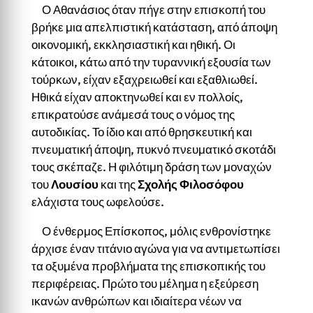
Ο Αθανάσιος όταν πήγε στην επισκοπή του
βρήκε μια απελπιστική κατάσταση, από άποψη
οικονομική, εκκλησιαστική και ηθική. Οι
κάτοικοι, κάτω από την τυραννική εξουσία των
τούρκων, είχαν εξαχρειωθεί και εξαθλιωθεί.
Ηθικά είχαν αποκτηνωθεί και εν πολλοίς,
επικρατούσε ανάμεσά τους ο νόμος της
αυτοδικίας. Το ίδιο και από θρησκευτική και
πνευματική άποψη, πυκνό πνευματικό σκοτάδι
τους σκέπαζε. Η φιλότιμη δράση των μοναχών
του
Λουσίου
και της
Σχολής Φιλοσόφου
ελάχιστα τους ωφελούσε.
Ο ένθερμος Επίσκοπος, μόλις ενθρονίστηκε
άρχισε έναν τιτάνιο αγώνα για να αντιμετωπίσει
τα οξυμένα προβλήματα της επισκοπικής του
περιφέρειας. Πρώτο του μέλημα η εξεύρεση
ικανών ανθρώπων και ιδιαίτερα νέων να