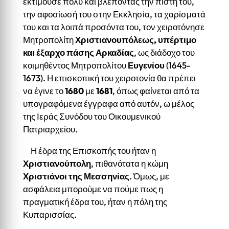
εκτιμούσε πολύ και βλέποντας την πίστη του,
την αφοσίωσή του στην Εκκλησία, τα χαρίσματά
του και τα λοιπά προσόντα του, τον χειροτόνησε
Μητροπολίτη
Χριστιανουπόλεως, υπέρτιμο
και έξαρχο πάσης Αρκαδίας
, ως διάδοχο του
κοιμηθέντος Μητροπολίτου
Ευγενίου
(1645-
1673). Η επισκοπική του χειροτονία θα πρέπει
να έγινε το
1680
με
1681
, όπως φαίνεται από τα
υπογραφόμενα έγγραφα από αυτόν, ω μέλος
της Ιεράς Συνόδου του Οικουμενικού
Πατριαρχείου.
Η έδρα της Επισκοπής του ήταν η
Χριστιανούπολη
, πιθανότατα η κώμη
Χριστιάνοι της Μεσσηνίας
. Όμως, με
ασφάλεια μπορούμε να πούμε πως η
πραγματική έδρα του, ήταν η πόλη της
Κυπαρισσίας.