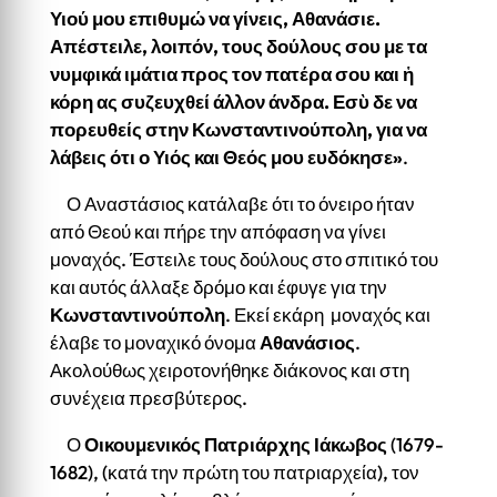
Υιού μου επιθυμώ να γίνεις, Αθανάσιε.
Απέστειλε, λοιπόν, τους δούλους σου με τα
νυμφικά ιμάτια προς τον πατέρα σου και ἡ
κόρη ας συζευχθεί άλλον άνδρα. Εσὺ δε να
πορευθείς στην Κωνσταντινούπολη, για να
λάβεις ότι ο Υιός και Θεός μου ευδόκησε»
.
Ο Αναστάσιος κατάλαβε ότι το όνειρο ήταν
από Θεού και πήρε την απόφαση να γίνει
μοναχός. Έστειλε τους δούλους στο σπιτικό του
και αυτός άλλαξε δρόμο και έφυγε για την
Κωνσταντινούπολη
. Εκεί εκάρη μοναχός και
έλαβε το μοναχικό όνομα
Αθανάσιος
.
Ακολούθως χειροτονήθηκε διάκονος και στη
συνέχεια πρεσβύτερος.
Ο
Οικουμενικός Πατριάρχης Ιάκωβος
(1679-
1682), (κατά την πρώτη του πατριαρχεία), τον