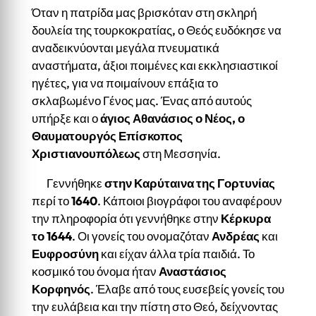
Όταν η πατρίδα μας βρισκόταν στη σκληρή
δουλεία της τουρκοκρατίας, ο Θεός ευδόκησε να
αναδεικνύονται μεγάλα πνευματικά
αναστήματα, άξιοι ποιμένες και εκκλησιαστικοί
ηγέτες, για να ποιμαίνουν επάξια το
σκλαβωμένο Γένος μας. Ένας από αυτούς
υπήρξε και ο
άγιος Αθανάσιος ο Νέος, ο
Θαυματουργός Επίσκοπος
Χριστιανουπόλεως
στη Μεσσηνία.
Γεννήθηκε
στην Καρύταινα της Γορτυνίας
περί το
1640
. Κάποιοι βιογράφοι του αναφέρουν
την πληροφορία ότι γεννήθηκε στην
Κέρκυρα
το 1644
. Οι γονείς του ονομαζόταν
Ανδρέας
και
Ευφροσύνη
και είχαν άλλα τρία παιδιά. Το
κοσμικό του όνομα ήταν
Αναστάσιος
Κορφηνός
. Έλαβε από τους ευσεβείς γονείς του
την ευλάβεια και την πίστη στο Θεό, δείχνοντας