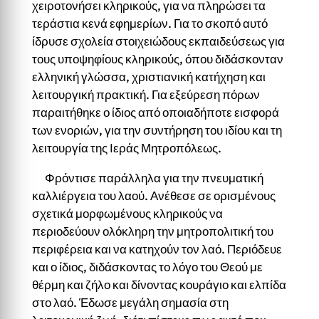
χειροτονήσει κληρικούς, για να πληρώσει τα
τεράστια κενά εφημερίων. Για το σκοπό αυτό
ίδρυσε σχολεία στοιχειώδους εκπαιδεύσεως για
τους υποψηφίους κληρικούς, όπου διδάσκονταν
ελληνική γλώσσα, χριστιανική κατήχηση και
λειτουργική πρακτική. Για εξεύρεση πόρων
παραιτήθηκε ο ίδιος από οποιαδήποτε εισφορά
των ενοριών, για την συντήρηση του ιδίου και τη
λειτουργία της Ιεράς Μητροπόλεως.
Φρόντισε παράλληλα για την πνευματική
καλλιέργεια του λαού. Ανέθεσε σε ορισμένους
σχετικά μορφωμένους κληρικούς να
περιοδεύουν ολόκληρη την μητροπολιτική του
περιφέρεια και να κατηχούν τον λαό. Περιόδευε
και ο ίδιος, διδάσκοντας το λόγο του Θεού με
θέρμη και ζήλο και δίνοντας κουράγιο και ελπίδα
στο λαό. Έδωσε μεγάλη σημασία στη