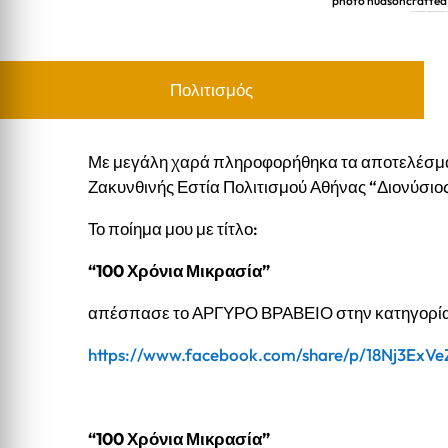
photo hudsoncrafted
Αργυρό βραβείο στον Λογοτεχνικό Διαγωνισμό της Ζακυνθινής 
Πολιτισμός
Με μεγάλη χαρά πληροφορήθηκα τα αποτελέσμα
Ζακυνθινής Εστία Πολιτισμού Αθήνας “Διονύσιο
Το ποίημα μου με τίτλο:
“100 Χρόνια Μικρασία”
απέσπασε το ΑΡΓΥΡΟ ΒΡΑΒΕΙΟ στην κατηγορία
https://www.facebook.com/share/p/18Nj3ExVe
“100 Χρόνια Μικρασία”