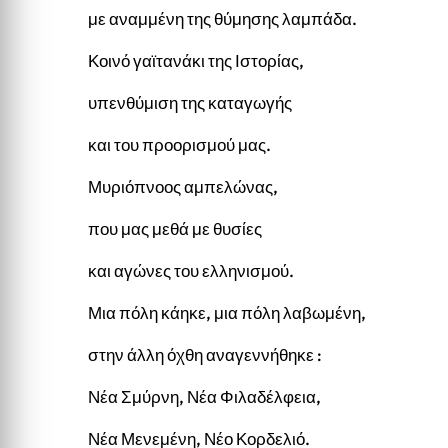
με αναμμένη της θύμησης λαμπάδα.
Κοινό γαϊτανάκι της Ιστορίας,
υπενθύμιση της καταγωγής
και του προορισμού μας.
Μυριόπνοος αμπελώνας,
που μας μεθά με θυσίες
και αγώνες του ελληνισμού.
Μια πόλη κάηκε, μια πόλη λαβωμένη,
στην άλλη όχθη αναγεννήθηκε :
Νέα Σμύρνη, Νέα Φιλαδέλφεια,
Νέα Μενεμένη, Νέο Κορδελιό.