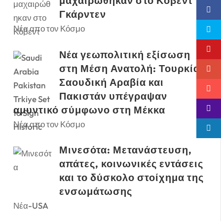
μαχαιρώθηκαν στο Κόβεντ
Γκάρντεν
Νέα απο τον Κόσμο
Νέα γεωπολιτική εξίσωση
στη Μέση Ανατολή: Τουρκία,
Σαουδική Αραβία και
Πακιστάν υπέγραψαν
αμυντικό σύμφωνο στη Μέκκα
Νέα απο τον Κόσμο
Μινεσότα: Μετανάστευση,
απάτες, κοινωνικές εντάσεις
και το δύσκολο στοίχημα της
ενσωμάτωσης
Νέα-USA