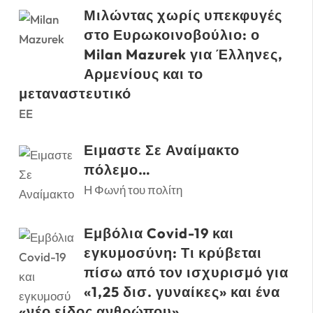
Μιλώντας χωρίς υπεκφυγές
στο Ευρωκοινοβούλιο: ο
Milan Mazurek για Έλληνες,
Αρμενίους και το
μεταναστευτικό
EE
Ειμαστε Σε Αναίμακτο
πόλεμο…
Η Φωνή του πολίτη
Εμβόλια Covid-19 και
εγκυμοσύνη: Τι κρύβεται
πίσω από τον ισχυρισμό για
«1,25 δισ. γυναίκες» και ένα
«νέο είδος ανθρώπου»