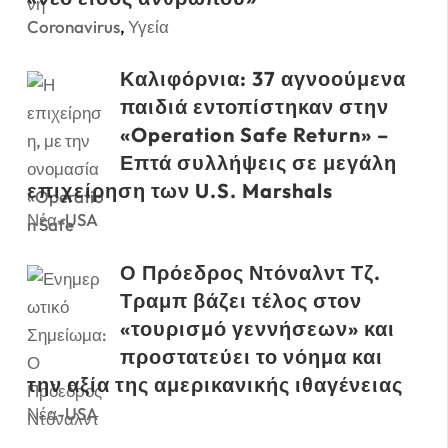
Coronavirus
,
Υγεία
Καλιφόρνια: 37 αγνοούμενα
παιδιά εντοπίστηκαν στην
«Operation Safe Return» –
Επτά συλλήψεις σε μεγάλη
επιχείρηση των U.S. Marshals
Νέα-USA
Ο Πρόεδρος Ντόναλντ Τζ.
Τραμπ βάζει τέλος στον
«τουρισμό γεννήσεων» και
προστατεύει το νόημα και
την αξία της αμερικανικής ιθαγένειας
Νέα-USA