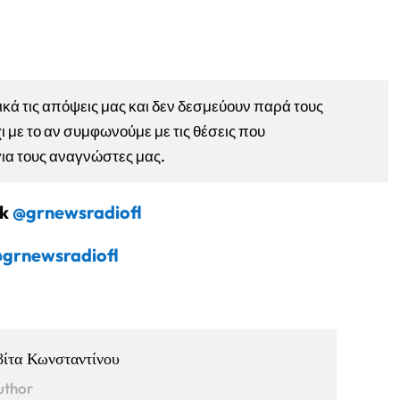
ά τις απόψεις μας και δεν δεσμεύουν παρά τους
ι με το αν συμφωνούμε με τις θέσεις που
για τους αναγνώστες μας.
ok
@grnewsradiofl
grnewsradiofl
βίτα Κωνσταντίνου
uthor