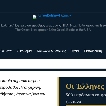
 Ελληνική Εφημερίδα της Ομογένειας στις ΗΠΑ, Νέα, Πολιτισμός και Τέχ
The Greek Newspaper & the Greek Radio in the USA
 Θέματα
Οικονομία
Κοινωνία & Απόψεις
Υγεία
Εκπαίδευση
ι καμία σημασία ας μου
Οι Έλληνες 
τερο λάθος. Η σημερινή,
νδήποτε ψάχνει να βρει τον
500+ πρόσωπα και φορ
ζωντανό