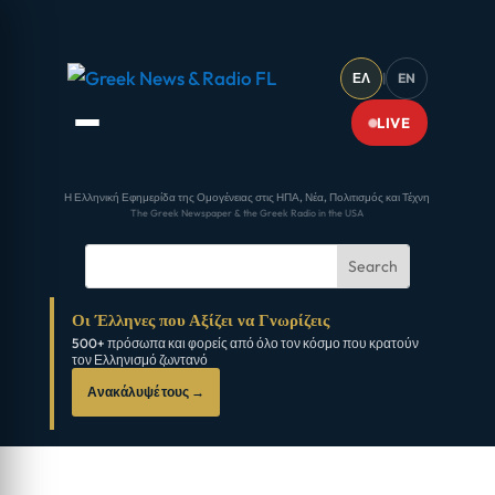
ΕΛ
|
EN
LIVE
Η Ελληνική Εφημερίδα της Ομογένειας στις ΗΠΑ, Νέα, Πολιτισμός και Τέχνη
The Greek Newspaper & the Greek Radio in the USA
Οι Έλληνες που Αξίζει να Γνωρίζεις
500+ πρόσωπα και φορείς από όλο τον κόσμο που κρατούν
τον Ελληνισμό ζωντανό
Ανακάλυψέ τους →