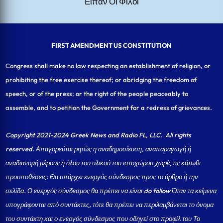
Είπαν Οι Φίλοι
FIRST AMENDMENT US CONSTITUTION
Congress shall make no law respecting an establishment of religion, or
prohibiting the free exercise thereof; or abridging the freedom of
speech, or of the press; or the right of the people peaceably to
assemble, and to petition the Government for a redress of grievances.
Copyright 2021-2024 Greek News and Radio FL, LLC
. All rights
reserved. Απαγορεύται ρητώς η αναδημοσίευση, αναπαραγωγή ή
αναδιανομή μέρους ή όλου του υλικού του ιστοχώρου χωρίς τις κάτωθι
προυποθέσεις: Θα υπάρχει ενεργός σύνδεσμος προς το άρθρο ή την
σελίδα.
Ο ενεργός σύνδεσμος θα πρέπει να είναι do follow Όταν τα κείμενα
υπογράφονται από συντάκτες, τότε θα πρέπει να περιλαμβάνεται το όνομα
του συντάκτη και ο ενεργός σύνδεσμος που οδηγεί στο προφίλ του Το