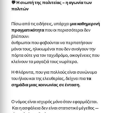
💬 Η σιωπή της πολιτείας – η αγωνία των
πολιτών
Πίσω από τις ειδήσεις, υπάρχει
μια καθημερινή
πραγματικότητα
που οι περισσότεροι δεν
βλέπουν:
άνθρωποι που φοβούνται να περπατήσουν
μόνοι τους, ηλικιωμένοι που δεν ανοίγουν την
πόρτα ούτε για τον ταχυδρόμο, οικογένειες που
κλείνουν τα μαγαζιά τους νωρίτερα.
Η Φλόριντα, που για πολλούς είναι συνώνυμο
του ήλιου και της ελευθερίας, δείχνει πια
τα
σημάδια μιας κοινωνίας σε ένταση
.
Ο νόμος είναι ισχυρός μόνο όταν εφαρμόζεται.
Και η ασφάλεια δεν είναι στατιστικό μέγεθος —