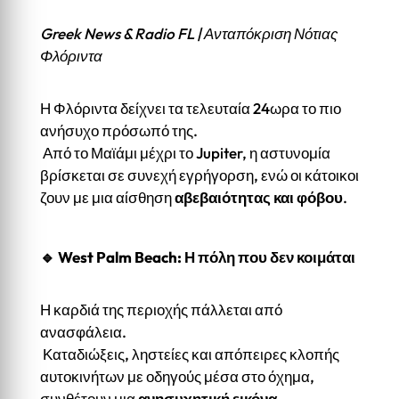
Greek News & Radio FL | Ανταπόκριση Νότιας
Φλόριντα
Η Φλόριντα δείχνει τα τελευταία 24ωρα το πιο
ανήσυχο πρόσωπό της.
Από το Μαϊάμι μέχρι το Jupiter, η αστυνομία
βρίσκεται σε συνεχή εγρήγορση, ενώ οι κάτοικοι
ζουν με μια αίσθηση
αβεβαιότητας και φόβου
.
🔹 West Palm Beach: Η πόλη που δεν κοιμάται
Η καρδιά της περιοχής πάλλεται από
ανασφάλεια.
Καταδιώξεις, ληστείες και απόπειρες κλοπής
αυτοκινήτων με οδηγούς μέσα στο όχημα,
συνθέτουν μια
ανησυχητική εικόνα