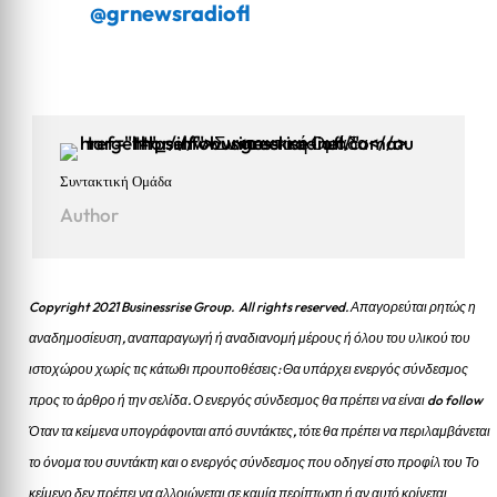
@grnewsradiofl
Συντακτική Ομάδα
Author
Copyright 2021 Businessrise Group. All rights reserved. Απαγορεύται ρητώς η
αναδημοσίευση, αναπαραγωγή ή αναδιανομή μέρους ή όλου του υλικού του
ιστοχώρου χωρίς τις κάτωθι προυποθέσεις: Θα υπάρχει ενεργός σύνδεσμος
προς το άρθρο ή την σελίδα.
Ο ενεργός σύνδεσμος θα πρέπει να είναι do follow
Όταν τα κείμενα υπογράφονται από συντάκτες, τότε θα πρέπει να περιλαμβάνεται
το όνομα του συντάκτη και ο ενεργός σύνδεσμος που οδηγεί στο προφίλ του Το
κείμενο δεν πρέπει να αλλοιώνεται σε καμία περίπτωση ή αν αυτό κρίνεται