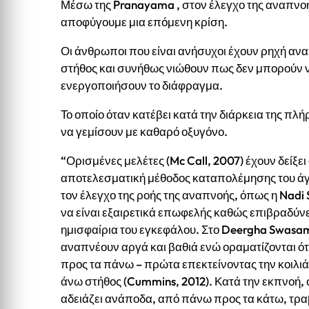
Μέσω της Pranayama , στον έλεγχο της αναπνοή
αποφύγουμε μια επόμενη κρίση.
Οι άνθρωποι που είναι ανήσυχοι έχουν ρηχή ανα
στήθος και συνήθως νιώθουν πως δεν μπορούν ν
ενεργοποιήσουν το διάφραγμα.
Το οποίο όταν κατέβει κατά την διάρκεια της π
να γεμίσουν με καθαρό οξυγόνο.
“Ορισμένες μελέτες (Mc Call, 2007) έχουν δείξει 
αποτελεσματική μέθοδος καταπολέμησης του άγ
τον έλεγχο της ροής της αναπνοής, όπως η Nad
να είναι εξαιρετικά επωφελής καθώς επιβραδύνε
ημισφαίρια του εγκεφάλου. Στο Deergha Swasam 
αναπνέουν αργά και βαθιά ενώ οραματίζονται ότ
προς τα πάνω – πρώτα επεκτείνοντας την κοιλιά,
άνω στήθος (Cummins, 2012). Κατά την εκπνοή, 
αδειάζει ανάποδα, από πάνω προς τα κάτω, τραβ