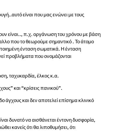
υγή..αυτό είναι που μας ενώνει με τους
υν είναι.., π.χ. οργάνωση του χρόνου με βάση
αλλο που το θεωρούμε σημαντικό . Το άτομο
οποιημένη ένταση σωματικά. Η ένταση
γεί προβλήματα που ονομάζονται
ση, ταχυκαρδία, έλκος κ.α.
γχους” και “κρίσεις πανικού”.
δο άγχους και δεν αποτελεί επίσημα κλινικό
ίναι δυνατό να αισθάνεται έντονη δυσφορία,
ώθει κανείς ότι θα λιποθυμήσει, ότι