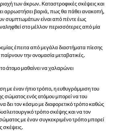
 περιοχή των άκρων. Καταστροφικές σκέψεις και
χει αρρωστήσει βαριά, πως θα πάθει ανακοπή,
 των συμπτωμάτων είναι από πέντε έως
αναληφθεί στο μέλλον περισσότερες από μία
ρεμίας έπειτα από μεγάλα διαστήματα πίεσης
 παίρνουν την ονομασία μεταβατικές.
το άτομο μαθαίνει να χαλαρώνει
αση με έναν ήπιο τρόπο, η ευθυγράμμιση του
ης σώματος ενός ατόμου μπορεί να του
να δει τον κόσμο με διαφορετικό τρόπο καθώς
 δυσλειτουργικό τρόπο σκέψης και να τον
υ σώματος με έναν συγκεκριμένο τρόπο μπορεί
ς σκέψεις.