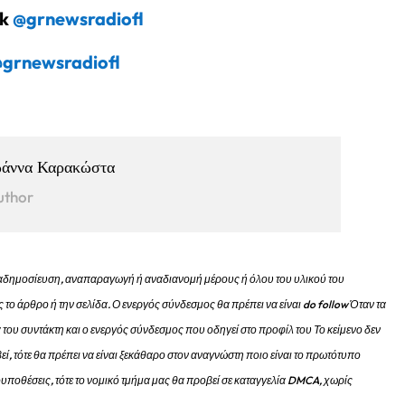
ok
@grnewsradiofl
grnewsradiofl
ωάννα Καρακώστα
uthor
 αναδημοσίευση, αναπαραγωγή ή αναδιανομή μέρους ή όλου του υλικού του
 το άρθρο ή την σελίδα.
Ο ενεργός σύνδεσμος θα πρέπει να είναι do follow Όταν τα
 του συντάκτη και ο ενεργός σύνδεσμος που οδηγεί στο προφίλ του Το κείμενο δεν
εί, τότε θα πρέπει να είναι ξεκάθαρο στον αναγνώστη ποιο είναι το πρωτότυπο
προυποθέσεις, τότε το νομικό τμήμα μας θα προβεί σε καταγγελία DMCA, χωρίς