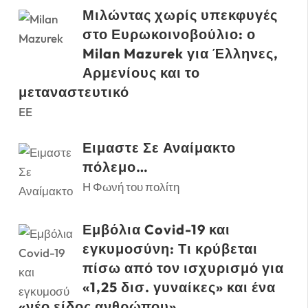
Μιλώντας χωρίς υπεκφυγές
στο Ευρωκοινοβούλιο: ο
Milan Mazurek για Έλληνες,
Αρμενίους και το
μεταναστευτικό
EE
Ειμαστε Σε Αναίμακτο
πόλεμο…
Η Φωνή του πολίτη
Εμβόλια Covid-19 και
εγκυμοσύνη: Τι κρύβεται
πίσω από τον ισχυρισμό για
«1,25 δισ. γυναίκες» και ένα
«νέο είδος ανθρώπου»