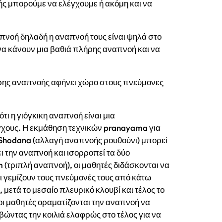
ς μπορούμε να ελέγχουμε ή ακόμη και να
πνοή δηλαδή η αναπνοή τους είναι ψηλά στο
α κάνουν μια βαθιά πλήρης αναπνοή και να
λήρης αναπνοής αφήνει χώρο στους πνεύμονες
ότι η γιόγκικη αναπνοή είναι μια
χους. Η εκμάθηση τεχνικών pranayama για
i Shodana (αλλαγή αναπνοής ρουθούνι) μπορεί
ι την αναπνοή και ισορροπεί τα δύο
(τριπλή αναπνοή), οι μαθητές διδάσκονται να
ι γεμίζουν τους πνεύμονές τους από κάτω
 μετά το μεσαίο πλευρικό κλουβί και τέλος το
οι μαθητές οραματίζονται την αναπνοή να
ώντας την κοιλιά ελαφρώς στο τέλος για να