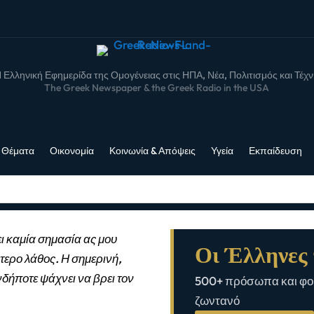
 Ελληνική Εφημερίδα της Ομογένειας στις ΗΠΑ, Νέα, Πολιτισμός και Τέχ
The Greek Newspaper & the Greek Radio in the USA
 Θέματα
Οικονομία
Κοινωνία & Απόψεις
Υγεία
Εκπαίδευση
ι καμία σημασία ας μου
Οι Έλληνες 
τερο λάθος. Η σημερινή,
νδήποτε ψάχνει να βρει τον
500+ πρόσωπα και φορ
ζωντανό