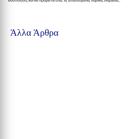
ειδοποίηση, και θα προβεί σε όλες τις απαιτούμενες νομικές ενέργειες.
Άλλα Άρθρα
Δέκα συλλήψεις στην Calhoun County, βαριές κατηγορίες στην Pensa