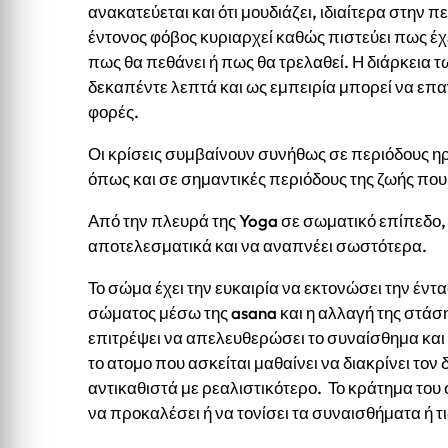
ανακατεύεται και ότι μουδιάζει, ιδιαίτερα στην
έντονος φόβος κυριαρχεί καθώς πιστεύει πως έ
πως θα πεθάνει ή πως θα τρελαθεί. Η διάρκεια
δεκαπέντε λεπτά και ως εμπειρία μπορεί να επ
φορές.
Οι κρίσεις συμβαίνουν συνήθως σε περιόδους η
όπως και σε σημαντικές περιόδους της ζωής που
Από την πλευρά της Yoga σε σωματικό επίπεδο, 
αποτελεσματικά και να αναπνέει σωστότερα.
Το σώμα έχει την ευκαιρία να εκτονώσει την έντ
σώματος μέσω της asana και η αλλαγή της στάσ
επιτρέψει να απελευθερώσει το συναίσθημα και 
το ατομο που ασκείται μαθαίνει να διακρίνει τον
αντικαθιστά με ρεαλιστικότερο. Το κράτημα το
να προκαλέσει ή να τονίσει τα συναισθήματα ή τι