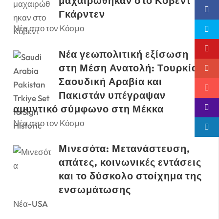
μαχαιρώθηκαν στο Κόβεντ
Γκάρντεν
Νέα απο τον Κόσμο
Νέα γεωπολιτική εξίσωση
στη Μέση Ανατολή: Τουρκία,
Σαουδική Αραβία και
Πακιστάν υπέγραψαν
αμυντικό σύμφωνο στη Μέκκα
Νέα απο τον Κόσμο
Μινεσότα: Μετανάστευση,
απάτες, κοινωνικές εντάσεις
και το δύσκολο στοίχημα της
ενσωμάτωσης
Νέα-USA