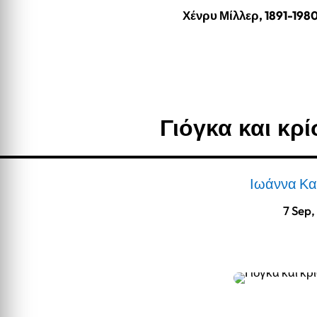
Χένρυ Μίλλερ, 1891-198
Γιόγκα και κρί
Ιωάννα Κ
7 Sep,