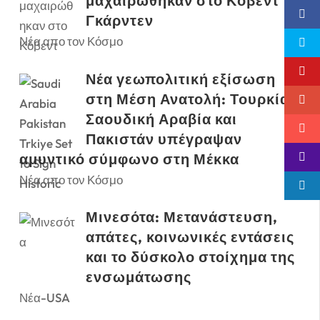
μαχαιρώθηκαν στο Κόβεντ
Γκάρντεν
Νέα απο τον Κόσμο
Νέα γεωπολιτική εξίσωση
στη Μέση Ανατολή: Τουρκία,
Σαουδική Αραβία και
Πακιστάν υπέγραψαν
αμυντικό σύμφωνο στη Μέκκα
Νέα απο τον Κόσμο
Μινεσότα: Μετανάστευση,
απάτες, κοινωνικές εντάσεις
και το δύσκολο στοίχημα της
ενσωμάτωσης
Νέα-USA