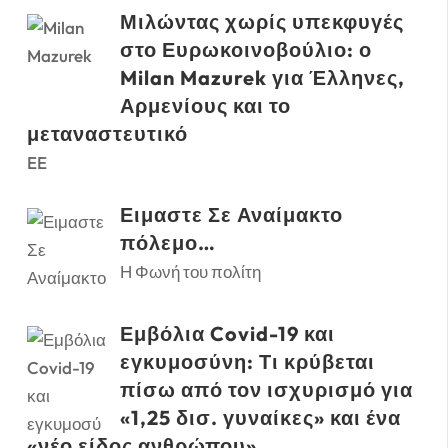
Μιλώντας χωρίς υπεκφυγές
στο Ευρωκοινοβούλιο: ο
Milan Mazurek για Έλληνες,
Αρμενίους και το
μεταναστευτικό
EE
Ειμαστε Σε Αναίμακτο
πόλεμο…
Η Φωνή του πολίτη
Εμβόλια Covid-19 και
εγκυμοσύνη: Τι κρύβεται
πίσω από τον ισχυρισμό για
«1,25 δισ. γυναίκες» και ένα
«νέο είδος ανθρώπου»