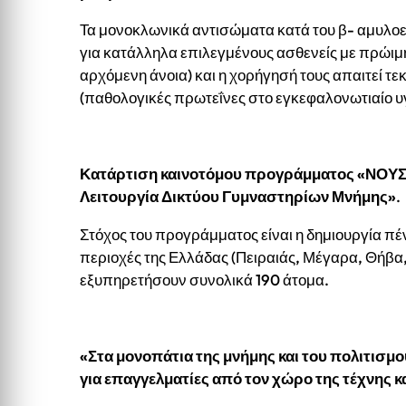
Τα μονοκλωνικά αντισώματα κατά του β- αμυλο
για κατάλληλα επιλεγμένους ασθενείς με πρώιμ
αρχόμενη άνοια) και η χορήγησή τους απαιτεί τ
(παθολογικές πρωτεΐνες στο εγκεφαλονωτιαίο υ
Κατάρτιση καινοτόμου προγράμματος «ΝΟΥΣ Υ
Λειτουργία Δικτύου Γυμναστηρίων Μνήμης»
.
Στόχος του προγράμματος είναι η δημιουργία π
περιοχές της Ελλάδας (Πειραιάς, Μέγαρα, Θήβα, 
εξυπηρετήσουν συνολικά 190 άτομα.
«Στα μονοπάτια της μνήμης και του πολιτισμ
για επαγγελματίες από τον χώρο της τέχνης κ