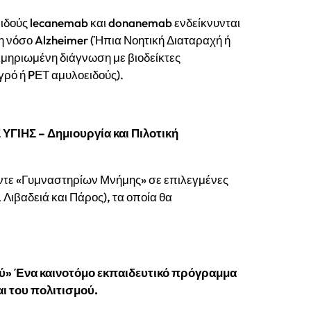
ειδούς lecanemab και donanemab ενδείκνυνται
η νόσο Alzheimer (Ήπια Νοητική Διαταραχή ή
εκμηριωμένη διάγνωση με βιοδείκτες
γρό ή PΕΤ αμυλοειδούς).
ΓΙΗΣ – Δημιουργία και Πιλοτική
έντε «Γυμναστηρίων Μνήμης» σε επιλεγμένες
Λιβαδειά και Πάρος), τα οποία θα
ού» Ένα καινοτόμο εκπαιδευτικό πρόγραμμα
αι του πολιτισμού.