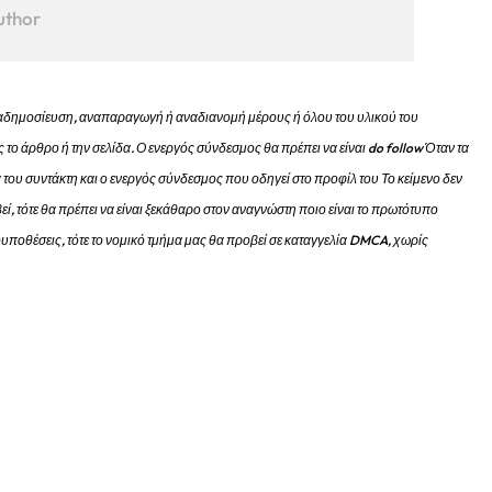
uthor
 αναδημοσίευση, αναπαραγωγή ή αναδιανομή μέρους ή όλου του υλικού του
 το άρθρο ή την σελίδα.
Ο ενεργός σύνδεσμος θα πρέπει να είναι do follow Όταν τα
 του συντάκτη και ο ενεργός σύνδεσμος που οδηγεί στο προφίλ του Το κείμενο δεν
εί, τότε θα πρέπει να είναι ξεκάθαρο στον αναγνώστη ποιο είναι το πρωτότυπο
προυποθέσεις, τότε το νομικό τμήμα μας θα προβεί σε καταγγελία DMCA, χωρίς