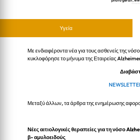
photo geralt, w
Ενημέρωση για ασθενείς και φροντιστές από την Ε
Υγεία
Με ενδιαφέροντα νέα για τους ασθενείς της νόσο
κυκλοφόρησε το μήνυμα της Εταιρείας Alzheim
Διαβάστ
NEWSLETTE
Μεταξύ άλλων, τα άρθρα της ενημέρωσης αφορ
Νέες αιτιολογικές θεραπείες για τη νόσο Alz
β- αμυλοειδούς