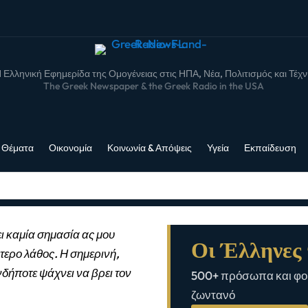
 Ελληνική Εφημερίδα της Ομογένειας στις ΗΠΑ, Νέα, Πολιτισμός και Τέχ
The Greek Newspaper & the Greek Radio in the USA
 Θέματα
Οικονομία
Κοινωνία & Απόψεις
Υγεία
Εκπαίδευση
ι καμία σημασία ας μου
Οι Έλληνες 
τερο λάθος. Η σημερινή,
νδήποτε ψάχνει να βρει τον
500+ πρόσωπα και φορ
ζωντανό