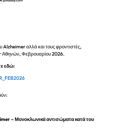
ww.pixabay.com
ταιρεία Alzheimer Αθηνών
υ Alzheimer αλλά και τους φροντιστές,
er Αθηνών, Φεβρουαρίου 2026.
ε εδώ:
R_FEB2026
ούν:
heimer – Μονοκλωνικά αντισώματα κατά του