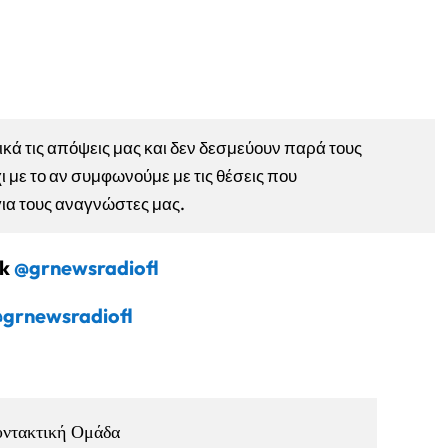
ά τις απόψεις μας και δεν δεσμεύουν παρά τους
ι με το αν συμφωνούμε με τις θέσεις που
για τους αναγνώστες μας.
ok
@grnewsradiofl
grnewsradiofl
υντακτική Ομάδα