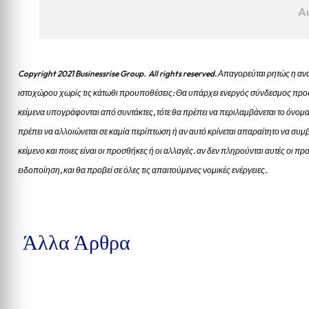
A
Copyright 2021 Businessrise Group. All rights reserved. Απαγορεύται ρητώς η
ιστοχώρου χωρίς τις κάτωθι προυποθέσεις: Θα υπάρχει ενεργός σύνδεσμος προς
κείμενα υπογράφονται από συντάκτες, τότε θα πρέπει να περιλαμβάνεται το όνομα
πρέπει να αλλοιώνεται σε καμία περίπτωση ή αν αυτό κρίνεται απαραίτητο να συμβ
κείμενο και ποιες είναι οι προσθήκες ή οι αλλαγές. αν δεν πληρούνται αυτές οι 
ειδοποίηση, και θα προβεί σε όλες τις απαιτούμενες νομικές ενέργειες.
Άλλα Άρθρα