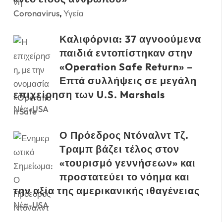
Coronavirus
,
Υγεία
Καλιφόρνια: 37 αγνοούμενα
παιδιά εντοπίστηκαν στην
«Operation Safe Return» –
Επτά συλλήψεις σε μεγάλη
επιχείρηση των U.S. Marshals
Νέα-USA
Ο Πρόεδρος Ντόναλντ Τζ.
Τραμπ βάζει τέλος στον
«τουρισμό γεννήσεων» και
προστατεύει το νόημα και
την αξία της αμερικανικής ιθαγένειας
Νέα-USA