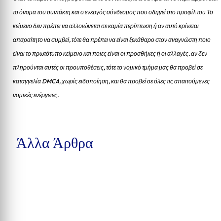
το όνομα του συντάκτη και ο ενεργός σύνδεσμος που οδηγεί στο προφίλ του Το
κείμενο δεν πρέπει να αλλοιώνεται σε καμία περίπτωση ή αν αυτό κρίνεται
απαραίτητο να συμβεί, τότε θα πρέπει να είναι ξεκάθαρο στον αναγνώστη ποιο
είναι το πρωτότυπο κείμενο και ποιες είναι οι προσθήκες ή οι αλλαγές. αν δεν
πληρούνται αυτές οι προυποθέσεις, τότε το νομικό τμήμα μας θα προβεί σε
καταγγελία DMCA, χωρίς ειδοποίηση, και θα προβεί σε όλες τις απαιτούμενες
νομικές ενέργειες.
Άλλα Άρθρα