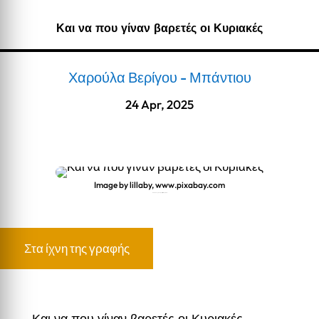
Και να που γίναν βαρετές οι Κυριακές
Χαρούλα Βερίγου - Μπάντιου
24 Apr, 2025
Image by lillaby, www.pixabay.com
Και να που γίναν βαρετές οι Κυριακές
Στα ίχνη της γραφής