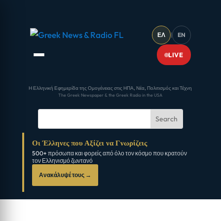
ΕΛ
|
EN
LIVE
Η Ελληνική Εφημερίδα της Ομογένειας στις ΗΠΑ, Νέα, Πολιτισμός και Τέχνη
The Greek Newspaper & the Greek Radio in the USA
Οι Έλληνες που Αξίζει να Γνωρίζεις
500+ πρόσωπα και φορείς από όλο τον κόσμο που κρατούν
τον Ελληνισμό ζωντανό
Ανακάλυψέ τους →