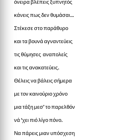
όνειρα βλέπεις ξυπνητός
κάνεις πως δεν θυμάσαι…
Στέκεσε στο παράθυρο
και τα βουνά αγναντεύεις
τις θύμησες αναπολείς
και τις ανακατεύεις.
Θέλεις να βάλεις σήμερα
με τον καινούριο χρόνο
μια τάξη μεσ’ το παρελθόν
νά ‘χει πιό λίγο πόνο.
Να πάρεις μιαν υπόσχεση