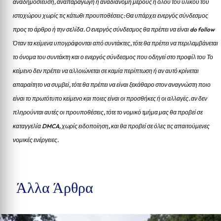
αναδημοσίευση, αναπαραγωγή ή αναδιανομή μέρους ή όλου του υλικού του
ιστοχώρου χωρίς τις κάτωθι προυποθέσεις: Θα υπάρχει ενεργός σύνδεσμος
προς το άρθρο ή την σελίδα.
Ο ενεργός σύνδεσμος θα πρέπει να είναι do follow
Όταν τα κείμενα υπογράφονται από συντάκτες, τότε θα πρέπει να περιλαμβάνεται
το όνομα του συντάκτη και ο ενεργός σύνδεσμος που οδηγεί στο προφίλ του Το
κείμενο δεν πρέπει να αλλοιώνεται σε καμία περίπτωση ή αν αυτό κρίνεται
απαραίτητο να συμβεί, τότε θα πρέπει να είναι ξεκάθαρο στον αναγνώστη ποιο
είναι το πρωτότυπο κείμενο και ποιες είναι οι προσθήκες ή οι αλλαγές. αν δεν
πληρούνται αυτές οι προυποθέσεις, τότε το νομικό τμήμα μας θα προβεί σε
καταγγελία DMCA, χωρίς ειδοποίηση, και θα προβεί σε όλες τις απαιτούμενες
νομικές ενέργειες.
Άλλα Άρθρα