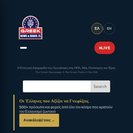
ΕΛ
|
EN
LIVE
Η Ελληνική Εφημερίδα της Ομογένειας στις ΗΠΑ, Νέα, Πολιτισμός και Τέχνη
The Greek Newspaper & the Greek Radio in the USA
Οι Έλληνες που Αξίζει να Γνωρίζεις
500+ πρόσωπα και φορείς από όλο τον κόσμο που κρατούν
τον Ελληνισμό ζωντανό
Ανακάλυψέ τους →