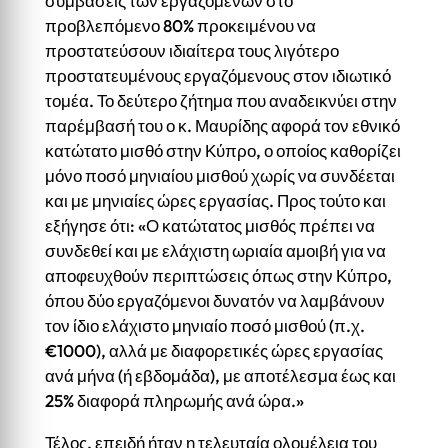
συμβάσεις των εργαζομένων στο
προβλεπόμενο 80% προκειμένου να
προστατεύσουν ιδιαίτερα τους λιγότερο
προστατευμένους εργαζόμενους στον ιδιωτικό
τομέα. Το δεύτερο ζήτημα που αναδεικνύει στην
παρέμβασή του ο κ. Μαυρίδης αφορά τον εθνικό
κατώτατο μισθό στην Κύπρο, ο οποίος καθορίζει
μόνο ποσό μηνιαίου μισθού χωρίς να συνδέεται
και με μηνιαίες ώρες εργασίας. Προς τούτο και
εξήγησε ότι: «Ο κατώτατος μισθός πρέπει να
συνδεθεί και με ελάχιστη ωριαία αμοιβή για να
αποφευχθούν περιπτώσεις όπως στην Κύπρο,
όπου δύο εργαζόμενοι δυνατόν να λαμβάνουν
τον ίδιο ελάχιστο μηνιαίο ποσό μισθού (π.χ.
€1000), αλλά με διαφορετικές ώρες εργασίας
ανά μήνα (ή εβδομάδα), με αποτέλεσμα έως και
25% διαφορά πληρωμής ανά ώρα.»
Τέλος, επειδή ήταν η τελευταία ολομέλεια του