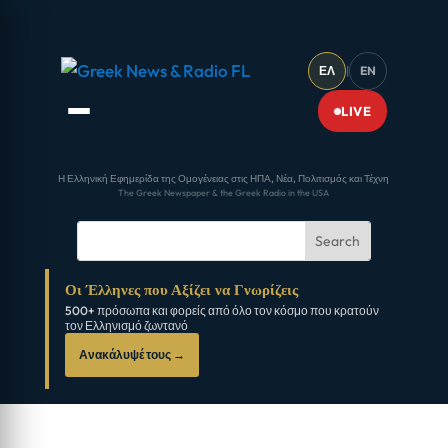
ΕΛ
|
EN
LIVE
Η Ελληνική Εφημερίδα της Ομογένειας στις ΗΠΑ, Νέα, Πολιτισμός και Τέχνη
The Greek Newspaper & the Greek Radio in the USA
Οι Έλληνες που Αξίζει να Γνωρίζεις
500+ πρόσωπα και φορείς από όλο τον κόσμο που κρατούν
τον Ελληνισμό ζωντανό
Ανακάλυψέ τους →