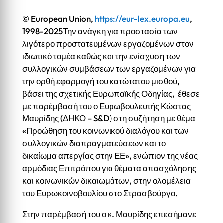
© European Union,
https://eur-lex.europa.eu
,
1998-2025
Την ανάγκη για προστασία των
λιγότερο προστατευμένων εργαζομένων στον
ιδιωτικό τομέα καθώς και την ενίσχυση των
συλλογικών συμβάσεων των εργαζομένων για
την ορθή εφαρμογή του κατώτατου μισθού,
βάσει της σχετικής Ευρωπαϊκής Οδηγίας, έθεσε
με παρέμβασή του ο Ευρωβουλευτής Κώστας
Μαυρίδης (ΔΗΚΟ – S&D) στη συζήτηση με θέμα
«Προώθηση του κοινωνικού διαλόγου και των
συλλογικών διαπραγματεύσεων και το
δικαίωμα απεργίας στην ΕΕ», ενώπιον της νέας
αρμόδιας Επιτρόπου για θέματα απασχόλησης
και κοινωνικών δικαιωμάτων, στην ολομέλεια
του Ευρωκοινοβουλίου στο Στρασβούργο.
Στην παρέμβασή του ο κ. Μαυρίδης επεσήμανε