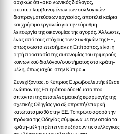
αρχικώς ότι «ο κοινωνικός διάλογος,
συμπεριλαμβανομένων των συλλογικών
διαπραγματεύσεων εργασίας, αποτελεί καίριο
και χρήσιμο εργαλείο για την εύρυθμη
λειτουργία της οικονομίας της αγοράς. Άλλωστε,
ένας από τους στόχους των Συνθηκών της ΕΕ,
όπως σωστά επεσήμανε η Επίτροπος, είναι η
ρητή προστασία της αυτονομίας του τριμερούς
κοινωνικού διαλόγου/συστήματος στα κράτη-
μέλη, όπως ισχύει στην Κύπρο.»
Συνεχίζοντας, ο Κύπριος Ευρωβουλευτής έθεσε
ενώπιον της Επιτρόπου δύο θέματα που
άπτονται της αποτελεσματικής εφαρμογής της
σχετικής Οδηγίας για αξιοπρεπή/επαρκή
κατώτατο μισθό στην ΕΕ. Το πρώτο αφορά την
πρόνοια της Οδηγίας σύμφωνα με την οποία τα
κράτη-μέλη πρέπει να αυξήσουν τις συλλογικές