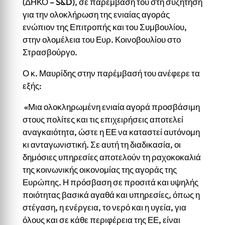
(ΔΗΚΟ – S&D), σε παρέμβασή του στη συζήτηση
για την ολοκλήρωση της ενιαίας αγοράς
ενώπιον της Επιτροπής και του Συμβουλίου,
στην ολομέλεια του Ευρ. Κοινοβουλίου στο
Στρασβούργο.
Ο κ. Μαυρίδης στην παρέμβασή του ανέφερε τα
εξής:
«Μια ολοκληρωμένη ενιαία αγορά προσβάσιμη
στους πολίτες και τις επιχειρήσεις αποτελεί
αναγκαιότητα, ώστε η ΕΕ να καταστεί αυτόνομη
κι ανταγωνιστική. Σε αυτή τη διαδικασία, οι
δημόσιες υπηρεσίες αποτελούν τη ραχοκοκαλιά
της κοινωνικής οικονομίας της αγοράς της
Ευρώπης. Η πρόσβαση σε προσιτά και υψηλής
ποιότητας βασικά αγαθά και υπηρεσίες, όπως η
στέγαση, η ενέργεια, το νερό και η υγεία, για
όλους και σε κάθε περιφέρεια της ΕΕ, είναι