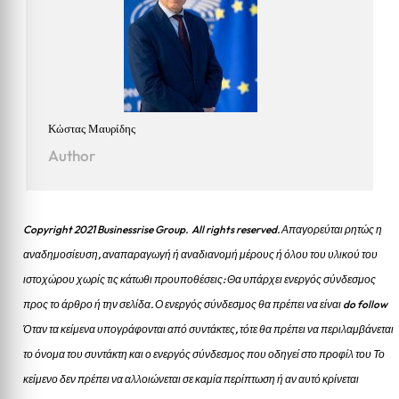
Κώστας Μαυρίδης
Author
Copyright 2021 Businessrise Group. All rights reserved. Απαγορεύται ρητώς η
αναδημοσίευση, αναπαραγωγή ή αναδιανομή μέρους ή όλου του υλικού του
ιστοχώρου χωρίς τις κάτωθι προυποθέσεις: Θα υπάρχει ενεργός σύνδεσμος
προς το άρθρο ή την σελίδα.
Ο ενεργός σύνδεσμος θα πρέπει να είναι do follow
Όταν τα κείμενα υπογράφονται από συντάκτες, τότε θα πρέπει να περιλαμβάνεται
το όνομα του συντάκτη και ο ενεργός σύνδεσμος που οδηγεί στο προφίλ του Το
κείμενο δεν πρέπει να αλλοιώνεται σε καμία περίπτωση ή αν αυτό κρίνεται