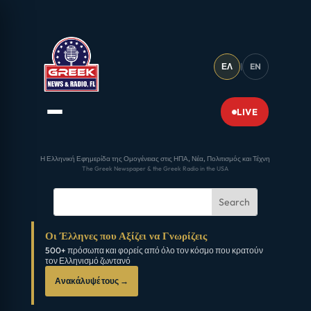
ΕΛ
|
EN
LIVE
Η Ελληνική Εφημερίδα της Ομογένειας στις ΗΠΑ, Νέα, Πολιτισμός και Τέχνη
The Greek Newspaper & the Greek Radio in the USA
Οι Έλληνες που Αξίζει να Γνωρίζεις
500+ πρόσωπα και φορείς από όλο τον κόσμο που κρατούν
τον Ελληνισμό ζωντανό
Ανακάλυψέ τους →