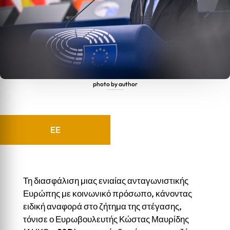
photo by author
Κ. Μαυρίδης: Δεν νοείται ενιαία αγορά στην ΕΕ χωρίς στέγαση
EE
Τη διασφάλιση μιας ενιαίας ανταγωνιστικής
Ευρώπης με κοινωνικό πρόσωπο, κάνοντας
ειδική αναφορά στο ζήτημα της στέγασης,
τόνισε ο Ευρωβουλευτής Κώστας Μαυρίδης