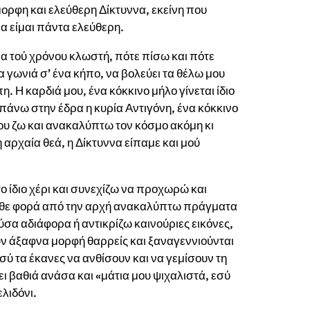
όμορφη και ελεύθερη Δίκτυννα, εκείνη που
ια να είμαι πάντα ελεύθερη.
 τού χρόνου κλωστή, πότε πίσω και πότε
γωνιά σ’ ένα κήπο, να βολεύει τα θέλω μου
. Η καρδιά μου, ένα κόκκινο μήλο γίνεται ίδιο
 πάνω στην έδρα η κυρία Αντιγόνη, ένα κόκκινο
ου ζω και ανακαλύπτω τον κόσμο ακόμη κι
 αρχαία θεά, η Δίκτυννα είπαμε και μού
ο ίδιο χέρι και συνεχίζω να προχωρώ και
κάθε φορά από την αρχή ανακαλύπτω πράγματα
ύσα αδιάφορα ή αντικρίζω καινούριες εικόνες,
 άξαφνα μορφή θαρρείς και ξαναγεννιούνται
εσύ τα έκανες να ανθίσουν και να γεμίσουν τη
ει βαθιά ανάσα και «μάτια μου ψιχαλιστά, εσύ
ελιδόνι.