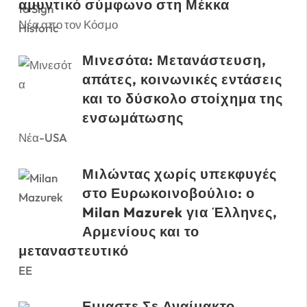
αμυντικό σύμφωνο στη Μέκκα
Νέα απο τον Κόσμο
Μινεσότα: Μετανάστευση,
απάτες, κοινωνικές εντάσεις
και το δύσκολο στοίχημα της
ενσωμάτωσης
Νέα-USA
Μιλώντας χωρίς υπεκφυγές
στο Ευρωκοινοβούλιο: ο
Milan Mazurek για Έλληνες,
Αρμενίους και το
μεταναστευτικό
EE
Ειμαστε Σε Αναίμακτο