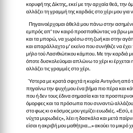
κορυφή της Δίκτης, εκεί με την αρχαία θεά, την 
αλλάζει τη γραμμή της καρδιάς στο χέρι μου γ
Πηγαινοέρχομαι άθελά μου πάνω στην ασημένια
εμπρός απ’ τον καιρό προσπαθώντας να βρω μια 
και τα μπορώ, να χωρέσω στη ζωή και στην αγάπη
και απαράλλαχτο μ’ εκείνο που συνήθιζε να έχει
μήλο τού Λασιθιώτικου κάμπου. Με την καρδιά μ
όποτε δυσκολεύομαι απλώνω το χέρι κι έρχεται η
αλλάζει τις γραμμές στο χέρι.
Ύστερα με κρατά σφιχτά η κυρία Αντιγόνη από τ
πηγαίνω την ψυχή μου ένα βήμα πιο πέρα και 
που ή δεν τους έδινα σημασία και τα προσπερνο
όμορφες και τα πρόσωπα που συναντώ αλλάζουν
στο φως κι ο κόσμος μου γεμίζει ευωδιές. «Εσύ, 
νύχτα μυρωδιές», λέει η δασκάλα και μετά παίρν
είσαι η ακριβή μου μαθήτρια…» ακούει το μικρό χ