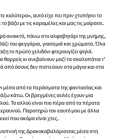
τε καλύτερα», αυτό είχε πει πριν χτυπήσει το
 το βάζο με τις καραμέλες και μας τις μοίρασε.
ρό ανοικτό, πάνω στο αλφαβητάρι της μνήμης,
ρβάζι του φεγγάρια, γιασεμιά και χρώματα. Όλα
ιξη το πρώτο χελιδόνι φτερουγίζει ψηλά.
ρα θαρρείς κι ανεβαίνουν μαζί τα σκαλοπάτια τ’
φά από όσους δεν πιστεύουν στα μάγια και στα
 μέσα από τα περάσματα της φαντασίας και
τάζω κάτω. Οι βρεγμένες αυλές έχουν μια
ού. Το αλλού είναι πιο πέρα από τα πέρατα
 κεραυνού. Παρατηρώ τον εαυτό μου με άλλα
 εκεί που ακόμα είναι χτες.
 αναπνοή της Δρακοκαβαλάρισσας μέσα στη