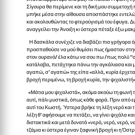
Σίγουρα θα περίμενε και τη δική μου συμμετοχή 
μπήκε μέσα στην αίθουσα αποσπάστηκε εντελώ
και ακολουθώντας το φτερούγισμά του έφυγα. Δυο
αναγγείλει την Άνοιξη κι ύστερα πέταξε έξω μακ
Η δασκάλα συνέχιζε να διαβάζει πιο γρήγορα 
προσπαθούσε να μού θυμίσει πως ήμασταν στην 
στον ουρανό/ έλα κάτω να σου πω /πως πολύ ‘‘σ
κατάλαβα, πετάχτηκα πάνω την αγκάλιασα και με
αγαπώ, σ’ αγαπώ» της είπα «αλλά, κυρία έρχετα
βροχή περιμένω, τη βροχή κυρία, την ψιχαλιστή»
«Μάτια μου ψιχαλιστά», ακόμα ακούω τη φωνή τη
αυτί, πάλι μυστικά, όπως κάθε φορά. Πριν από εμέ
αυτί του Κωστή. Ύστερα βρήκε τη λέξη νερό και 
λέξη θ’ αφήσουμε να πετάξει, να γίνει ψιχάλα κ
διστακτικά και μετά δυνατά «νερό, νερό, νερό, 
τζάμια κι ύστερα έγιναν ξαφνική βροχή κι η Όστρ