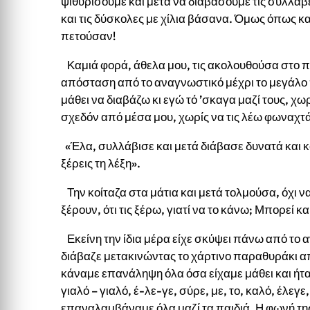
ψιθυρίσουμε και μετά να διαβάσουμε τις συλλαβές
και τις δύσκολες με χίλια βάσανα. Όμως όπως και 
πετούσαν!
Καμιά φορά, άθελα μου, τις ακολουθούσα στο πέ
απόσταση από το αναγνωστικό μέχρι το μεγάλο 
μάθει να διαβάζω κι εγώ τό ’σκαγα μαζί τους, χω
σχεδόν από μέσα μου, χωρίς να τις λέω φωναχτά
«Έλα, συλλάβισε και μετά διάβασε δυνατά και 
ξέρεις τη λέξη».
Την κοίταζα στα μάτια και μετά τολμούσα, όχι 
ξέρουν, ότι τις ξέρω, γιατί να το κάνω; Μπορεί 
Εκείνη την ίδια μέρα είχε σκύψει πάνω από το 
διάβαζε μετακινώντας το χάρτινο παραθυράκι απ
κάναμε επανάληψη όλα όσα είχαμε μάθει και ήτα
γιαλό – γιαλό, έ-λε-γε, σύρε, με, το, καλό, έλεγε
επαναλαμβάναμε όλα μαζί τα παιδιά. Η φωνή της