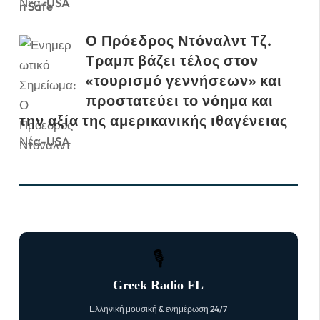
Νέα-USA
Ο Πρόεδρος Ντόναλντ Τζ.
Τραμπ βάζει τέλος στον
«τουρισμό γεννήσεων» και
προστατεύει το νόημα και
την αξία της αμερικανικής ιθαγένειας
Νέα-USA
🎙
Greek Radio FL
Ελληνική μουσική & ενημέρωση 24/7