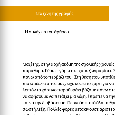
Στα ίχνη της γραφής
Η συνέχεια του άρθρου
Μαζί της, στην αρχή ακόμη της σχολικής χρονιάς
παράθυρο. Γύρω – γύρω το είχαμε ζωγραφίσει. Στ
πάνω από το περβάζι του. Στη θέση που υποτίθετα
πιο επιδέξια από εμάς, είχε κόψει το χαρτί για 
λοιπόν το χάρτινο παραθυράκι βάζαμε πάνω στο
να αφήσουμε να πετάξει μια λέξη, έπρεπε να τη
και να την διαβάσουμε. Περνούσε από όλα τα θραν
σωστή λέξη. Πολλές φορές μετακινούσε αριστερά