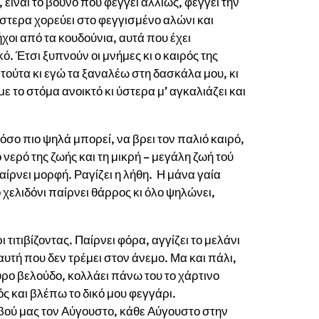
ι, είναι το βουνό που φέγγει αλλιώς, φέγγει την
ι ύστερα χορεύει στο φεγγισμένο αλώνι και
ήχοι από τα κουδούνια, αυτά που έχει
ό. Έτσι ξυπνούν οι μνήμες κι ο καιρός της
 τούτα κι εγώ τα ξαναλέω στη δασκάλα μου, κι
 με το στόμα ανοικτό κι ύστερα μ’ αγκαλιάζει και
σο πιο ψηλά μπορεί, να βρει τον παλιό καιρό,
 νερό της ζωής και τη μικρή – μεγάλη ζωή τού
ίρνει μορφή. Ραγίζει η λήθη. Η μάνα γαία
 χελιδόνι παίρνει θάρρος κι όλο ψηλώνει,
τιτιβίζοντας. Παίρνει φόρα, αγγίζει το μελάνι
 αυτή που δεν τρέμει στον άνεμο. Μα και πάλι,
αύρο βελούδο, κολλάει πάνω του το χάρτινο
ς και βλέπω το δικό μου φεγγάρι.
βού μας τον Αύγουστο, κάθε Αύγουστο στην