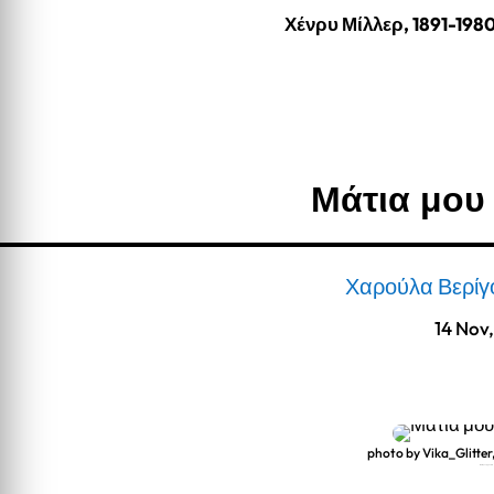
Χένρυ Μίλλερ, 1891-198
Μάτια μου
Χαρούλα Βερίγ
14 Nov
photo by Vika_Glitte
Μάτια μου ψιχαλιστά