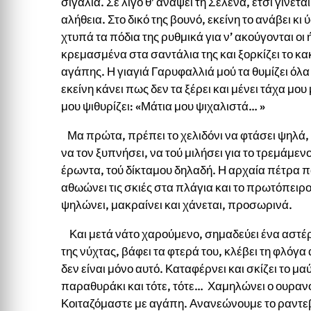
σιγαλιά. Σε λίγο θ’ ανάψει τη Σελένα, έτσι γίνετα
αλήθεια. Στο δικό της βουνό, εκείνη το ανάβει κ
χτυπά τα πόδια της ρυθμικά για ν’ ακούγονται οι 
κρεμασμένα στα σαντάλια της και ξορκίζει το κακ
αγάπης. Η γιαγιά Γαρυφαλλιά μού τα θυμίζει όλα
εκείνη κάνει πως δεν τα ξέρει και μένει τάχα μου
μου ψιθυρίζει: «Μάτια μου ψιχαλιστά… »
Μα πρώτα, πρέπει το χελιδόνι να φτάσει ψηλά, ό
να τον ξυπνήσει, να τού μιλήσει για το τρεμάμενο
έρωντα, τού δίκταμου δηλαδή. Η αρχαία πέτρα πα
αθωώνει τις σκιές στα πλάγια και το πρωτόπειρο
ψηλώνει, μακραίνει και χάνεται, προσωρινά.
Και μετά νάτο χαρούμενο, σημαδεύει ένα αστέρι 
της νύχτας, βάφει τα φτερά του, κλέβει τη φλόγα
δεν είναι μόνο αυτό. Καταφέρνει και σκίζει το μ
παραθυράκι και τότε, τότε… Χαμηλώνει ο ουρανό
Κοιταζόμαστε με αγάπη. Ανανεώνουμε το ραντε