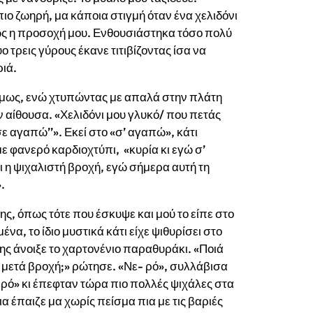
πιο ζωηρή, μα κάποια στιγμή όταν ένα χελιδόνι
ς η προσοχή μου. Ενθουσιάστηκα τόσο πολύ
 τρεις γύρους έκανε τιτιβίζοντας ίσα να
ριά.
όμως, ενώ χτυπώντας με απαλά στην πλάτη
αίθουσα. «Χελιδόνι μου γλυκό/ που πετάς
ε αγαπώ’’». Εκεί στο «σ’ αγαπώ», κάτι
 φανερό καρδιοχτύπι, «κυρία κι εγώ σ’
ι η ψιχαλιστή βροχή, εγώ σήμερα αυτή τη
.
ς, όπως τότε που έσκυψε και μού το είπε στο
να, το ίδιο μυστικά κάτι είχε ψιθυρίσει στο
της άνοιξε το χαρτονένιο παραθυράκι. «Ποιά
αι μετά βροχή;» ρώτησε. «Νε- ρό», συλλάβισα
νερό» κι έπεφταν τώρα πιο πολλές ψιχάλες στα
ια έπαιζε μα χωρίς πείσμα πια με τις βαριές