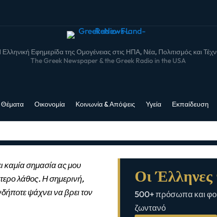
 Ελληνική Εφημερίδα της Ομογένειας στις ΗΠΑ, Νέα, Πολιτισμός και Τέχ
The Greek Newspaper & the Greek Radio in the USA
 Θέματα
Οικονομία
Κοινωνία & Απόψεις
Υγεία
Εκπαίδευση
ι καμία σημασία ας μου
Οι Έλληνες 
τερο λάθος. Η σημερινή,
νδήποτε ψάχνει να βρει τον
500+ πρόσωπα και φορ
ζωντανό