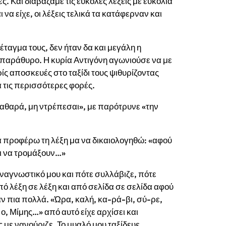
. Και διαβάζαμε τις εύκολες λέξεις με ευκολία
να είχε, οι λέξεις τελικά τα κατάφερναν και
ταγμα τους, δεν ήταν δα και μεγάλη η
παράθυρο. Η κυρία Αντιγόνη αγωνιούσε να με
ρίς αποσκευές στο ταξίδι τους ψιθυρίζοντας
 τις περισσότερες φορές.
καθαρά, μη ντρέπεσαι», με παρότρυνε «την
να προφέρω τη λέξη μα να δικαιολογηθώ: «αφού
και να τρομάξουν…»
αναγνωστικό μου και πότε συλλάβιζε, πότε
ό λέξη σε λέξη και από σελίδα σε σελίδα αφού
ν πια πολλά. «Ώρα, καλή, κα-ρά-βι, σύ-ρε,
, ο, Μίμης…» από αυτό είχε αρχίσει και
 με νανούριζε. Το μυαλό μου ταξίδευε.