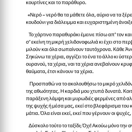
κουρτίνες και το παράθυρο.
«Νερό – νερό θα τα μάθετε όλα, αύριο να τα ξέρε
κουδούνι για διάλειμμα και ευχαριστημένη άνοιξε
Το χάρτινο παραθυράκι έμεινε πίσω απ’ τον και
σ’ εκείνη τη μικρή χελιδονοφωλιά κι έχει στο πε
μιλούν και όλα σωπαίνουν ταυτόχρονα. Κάθε Άνο
Σηκώνω τα χέρια, αγγίζει το ένα το άλλο κι ύστε
ουρανού, τα χέρια, ναι τα χέρια ανεβαίνουν κρυ
θαύματα, έτσι κάνουν τα χέρια.
Προσπαθώ να το ακολουθήσω το μικρό χελιδόνι
της αθωότητας. Η καρδιά μου χτυπά δυνατά. Κοι
παράξενη λάμψη και μυρωδιές φερμένες από αλλ
της ψυχής ή μέσα μας, εκεί στο βλεφάρισμα του
μάτια. Όλα είναι εκεί, εκεί που γέρνουν οι ψυχές,
Δύσκολο τούτο το ταξίδι; Όχι! Ακούω μόνο την