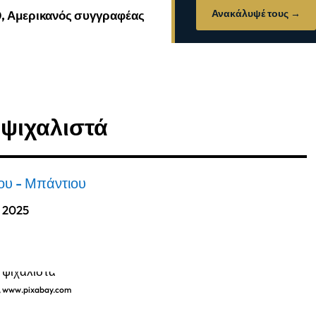
Ανακάλυψέ τους →
0, Αμερικανός συγγραφέας
 ψιχαλιστά
ου - Μπάντιου
, 2025
r, www.pixabay.com