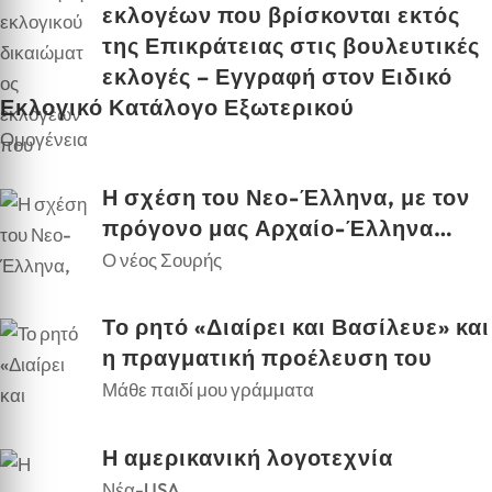
εκλογέων που βρίσκονται εκτός
της Επικράτειας στις βουλευτικές
εκλογές – Εγγραφή στον Ειδικό
Εκλογικό Κατάλογο Εξωτερικού
Ομογένεια
Η σχέση του Νεο-Έλληνα, με τον
πρόγονο μας Αρχαίο-Έλληνα…
Ο νέος Σουρής
Το ρητό «Διαίρει και Βασίλευε» και
η πραγματική προέλευση του
Μάθε παιδί μου γράμματα
Η αμερικανική λογοτεχνία
Νέα-USA