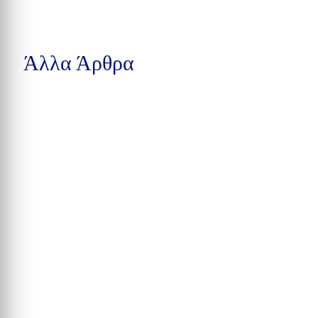
Άλλα Άρθρα
Μια προσχεδιασμένη συνάντηση ανηλίκων σε πάρκο του
Winston-Salem στη Βόρεια Καρολίνα εξελίχθηκε σε...