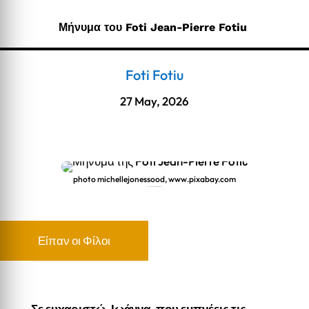
Μήνυμα του Foti Jean-Pierre Fotiu
Foti Fotiu
27 May, 2026
photo michellejonessood, www.pixabay.com
Μήνυμα του Foti Jean-Pierre Fotiu
Είπαν οι Φίλοι
Σε ευχαριστώ, Ιωάννα, που εμπνέεις τις