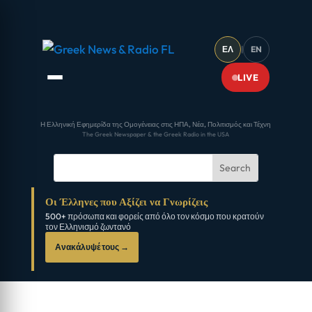
ΕΛ
|
EN
LIVE
Η Ελληνική Εφημερίδα της Ομογένειας στις ΗΠΑ, Νέα, Πολιτισμός και Τέχνη
The Greek Newspaper & the Greek Radio in the USA
Οι Έλληνες που Αξίζει να Γνωρίζεις
500+ πρόσωπα και φορείς από όλο τον κόσμο που κρατούν
τον Ελληνισμό ζωντανό
Ανακάλυψέ τους →