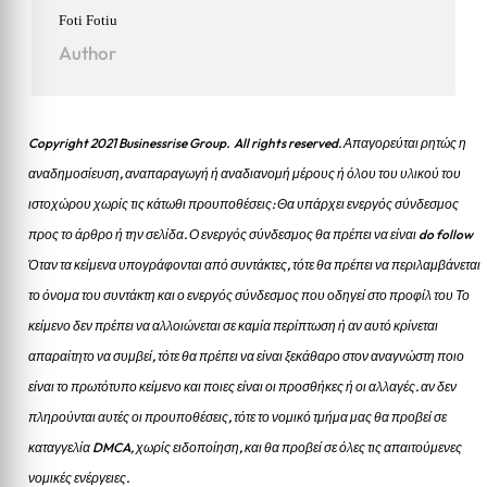
Foti Fotiu
Author
Copyright 2021 Businessrise Group. All rights reserved. Απαγορεύται ρητώς η
αναδημοσίευση, αναπαραγωγή ή αναδιανομή μέρους ή όλου του υλικού του
ιστοχώρου χωρίς τις κάτωθι προυποθέσεις: Θα υπάρχει ενεργός σύνδεσμος
προς το άρθρο ή την σελίδα.
Ο ενεργός σύνδεσμος θα πρέπει να είναι do follow
Όταν τα κείμενα υπογράφονται από συντάκτες, τότε θα πρέπει να περιλαμβάνεται
το όνομα του συντάκτη και ο ενεργός σύνδεσμος που οδηγεί στο προφίλ του Το
κείμενο δεν πρέπει να αλλοιώνεται σε καμία περίπτωση ή αν αυτό κρίνεται
απαραίτητο να συμβεί, τότε θα πρέπει να είναι ξεκάθαρο στον αναγνώστη ποιο
είναι το πρωτότυπο κείμενο και ποιες είναι οι προσθήκες ή οι αλλαγές. αν δεν
πληρούνται αυτές οι προυποθέσεις, τότε το νομικό τμήμα μας θα προβεί σε
καταγγελία DMCA, χωρίς ειδοποίηση, και θα προβεί σε όλες τις απαιτούμενες
νομικές ενέργειες.