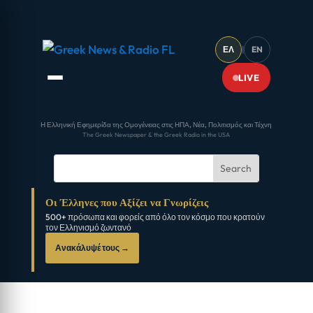
ΕΛ
|
EN
LIVE
Η Ελληνική Εφημερίδα της Ομογένειας στις ΗΠΑ, Νέα, Πολιτισμός και Τέχνη
The Greek Newspaper & the Greek Radio in the USA
Οι Έλληνες που Αξίζει να Γνωρίζεις
500+ πρόσωπα και φορείς από όλο τον κόσμο που κρατούν
τον Ελληνισμό ζωντανό
Ανακάλυψέ τους →