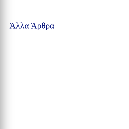
Άλλα Άρθρα
Μια προσχεδιασμένη συνάντηση ανηλίκων σε πάρκο του
Winston-Salem στη Βόρεια Καρολίνα εξελίχθηκε σε...