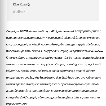
Κίρα Καρνέζη
Author
Copyright 2021 Businessrise Group. All rights reserved. Απαγορεύται ρητώς η
αναδημοσίευση, αναπαραγωγή ή αναδιανομή μέρους ή όλου του υλικού του
ιστοχώρου χωρίς τις κάτωθι προυποθέσεις: Θα υπάρχει ενεργός σύνδεσμος
προς το άρθρο ή την σελίδα.
Ο ενεργός σύνδεσμος θα πρέπει να είναι do follow
Όταν τα κείμενα υπογράφονται από συντάκτες, τότε θα πρέπει να περιλαμβάνεται
το όνομα του συντάκτη και ο ενεργός σύνδεσμος που οδηγεί στο προφίλ του Το
κείμενο δεν πρέπει να αλλοιώνεται σε καμία περίπτωση ή αν αυτό κρίνεται
απαραίτητο να συμβεί, τότε θα πρέπει να είναι ξεκάθαρο στον αναγνώστη ποιο
είναι το πρωτότυπο κείμενο και ποιες είναι οι προσθήκες ή οι αλλαγές. αν δεν
πληρούνται αυτές οι προυποθέσεις, τότε το νομικό τμήμα μας θα προβεί σε
καταγγελία DMCA, χωρίς ειδοποίηση, και θα προβεί σε όλες τις απαιτούμενες
νομικές ενέργειες.