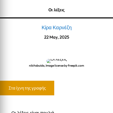
Οι λέξεις
Κίρα Καρνέζη
22 May, 2025
nikitabuida, Image license by freepik.com
Οι λέξεις
Στα ίχνη της γραφής