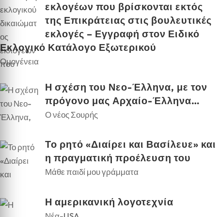
εκλογέων που βρίσκονται εκτός
της Επικράτειας στις βουλευτικές
εκλογές – Εγγραφή στον Ειδικό
Εκλογικό Κατάλογο Εξωτερικού
Ομογένεια
Η σχέση του Νεο-Έλληνα, με τον
πρόγονο μας Αρχαίο-Έλληνα…
Ο νέος Σουρής
Το ρητό «Διαίρει και Βασίλευε» και
η πραγματική προέλευση του
Μάθε παιδί μου γράμματα
Η αμερικανική λογοτεχνία
Νέα-USA