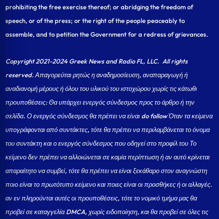
prohibiting the free exercise thereof; or abridging the freedom of
speech, or of the press; or the right of the people peaceably to
assemble, and to petition the Government for a redress of grievances.
Copyright 2021-2024 Greek News and Radio FL, LLC
. All rights
reserved. Απαγορεύται ρητώς η αναδημοσίευση, αναπαραγωγή ή
αναδιανομή μέρους ή όλου του υλικού του ιστοχώρου χωρίς τις κάτωθι
προυποθέσεις: Θα υπάρχει ενεργός σύνδεσμος προς το άρθρο ή την
σελίδα.
Ο ενεργός σύνδεσμος θα πρέπει να είναι do follow Όταν τα κείμενα
υπογράφονται από συντάκτες, τότε θα πρέπει να περιλαμβάνεται το όνομα
του συντάκτη και ο ενεργός σύνδεσμος που οδηγεί στο προφίλ του Το
κείμενο δεν πρέπει να αλλοιώνεται σε καμία περίπτωση ή αν αυτό κρίνεται
απαραίτητο να συμβεί, τότε θα πρέπει να είναι ξεκάθαρο στον αναγνώστη
ποιο είναι το πρωτότυπο κείμενο και ποιες είναι οι προσθήκες ή οι αλλαγές.
αν εν πληρούνται αυτές οι προυποθέσεις, τότε το νομικό τμήμα μας θα
προβεί σε καταγγελία DMCA, χωρίς ειδοποίηση, και θα προβεί σε όλες τις