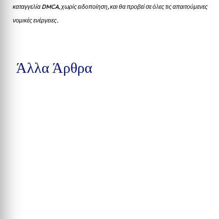
καταγγελία DMCA, χωρίς ειδοποίηση, και θα προβεί σε όλες τις απαιτούμενες
νομικές ενέργειες.
Άλλα Άρθρα
Δέκα συλλήψεις στην Calhoun County, βαριές κατηγορίες στην
Pensacola και υπόθεση παράνομης αγοράς...