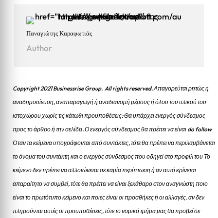
Παναγιώτης Καραφωτιάς
Author
Copyright 2021 Businessrise Group. All rights reserved. Απαγορεύται ρητώς η
αναδημοσίευση, αναπαραγωγή ή αναδιανομή μέρους ή όλου του υλικού του
ιστοχώρου χωρίς τις κάτωθι προυποθέσεις: Θα υπάρχει ενεργός σύνδεσμος
προς το άρθρο ή την σελίδα.
Ο ενεργός σύνδεσμος θα πρέπει να είναι do follow
Όταν τα κείμενα υπογράφονται από συντάκτες, τότε θα πρέπει να περιλαμβάνεται
το όνομα του συντάκτη και ο ενεργός σύνδεσμος που οδηγεί στο προφίλ του Το
κείμενο δεν πρέπει να αλλοιώνεται σε καμία περίπτωση ή αν αυτό κρίνεται
απαραίτητο να συμβεί, τότε θα πρέπει να είναι ξεκάθαρο στον αναγνώστη ποιο
είναι το πρωτότυπο κείμενο και ποιες είναι οι προσθήκες ή οι αλλαγές. αν δεν
πληρούνται αυτές οι προυποθέσεις, τότε το νομικό τμήμα μας θα προβεί σε