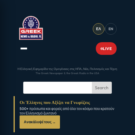
ΕΛ
|
EN
LIVE
Η Ελληνική Εφημερίδα της Ομογένειας στις ΗΠΑ, Νέα, Πολιτισμός και Τέχνη
The Greek Newspaper & the Greek Radio in the USA
Οι Έλληνες που Αξίζει να Γνωρίζεις
500+ πρόσωπα και φορείς από όλο τον κόσμο που κρατούν
τον Ελληνισμό ζωντανό
Ανακάλυψέ τους →