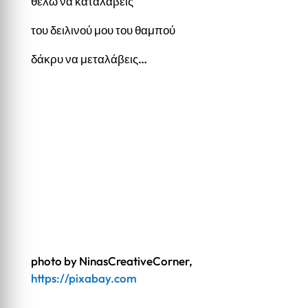
θέλω να καταλάβεις
του δειλινού μου του θαμπού
δάκρυ να μεταλάβεις…
photo by NinasCreativeCorner,
https://pixabay.com