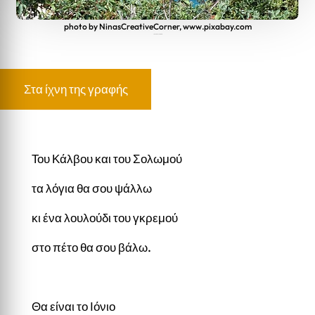
photo by NinasCreativeCorner, www.pixabay.com
ΤΟ ΠΑΘΟΣ ΤΟ ΑΙΩΝΙΟ
Στα ίχνη της γραφής
Του Κάλβου και του Σολωμού
τα λόγια θα σου ψάλλω
κι ένα λουλούδι του γκρεμού
στο πέτο θα σου βάλω.
Θα είναι το Ιόνιο