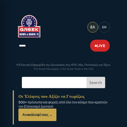
ΕΛ
|
EN
LIVE
Η Ελληνική Εφημερίδα της Ομογένειας στις ΗΠΑ, Νέα, Πολιτισμός και Τέχνη
The Greek Newspaper & the Greek Radio in the USA
Οι Έλληνες που Αξίζει να Γνωρίζεις
500+ πρόσωπα και φορείς από όλο τον κόσμο που κρατούν
τον Ελληνισμό ζωντανό
Ανακάλυψέ τους →