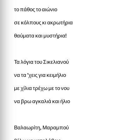
το πάθος το αιώνιο
σε κόλπους κι ακρωτήρια
θαύματα και μυστήρια!
Τα λόγια του Σικελιανού
να τα ’χεις για κειμήλιο
με χίλια τρέχω με το νου
να βρω αγκαλιά και ήλιο
Βαλαωρίτη, Μαραμπού