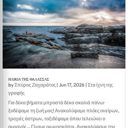
ΗΛΙΚΙΑ ΤΗΣ ΘΑΛΑΣΣΑΣ
by
Σπύρος Ζαχαράτος
|
Jun 17, 2026
|
Στα ίχνη της
γραφής
Για δέκα βήματα μπροστά δέκα σκαλιά πάνω·
ξοδέψαμε τη ζωή μας! Ανακαλύψαμε πλόες ονείρων,
τροχιές άστρων, ταξιδέψαμε όπου τελειώνει ο
ουρανός… Γίναμε οιωνοσκόποι. Ανακαλύψαμε την