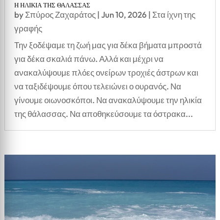
Η ΗΛΙΚΙΑ ΤΗΣ ΘΑΛΑΣΣΑΣ
by
Σπύρος Ζαχαράτος
|
Jun 10, 2026
|
Στα ίχνη της
γραφής
Την ξοδέψαμε τη ζωή μας για δέκα βήματα μπροστά
για δέκα σκαλιά πάνω. Αλλά και μέχρι να
ανακαλύψουμε πλόες ονείρων τροχιές άστρων και
να ταξιδέψουμε όπου τελειώνει ο ουρανός. Να
γίνουμε οιωνοσκόποι. Να ανακαλύψουμε την ηλικία
της θάλασσας. Να αποθηκεύσουμε τα όστρακα...