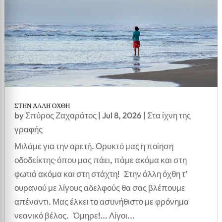
ΣΤΗΝ ΑΛΛΗ ΟΧΘΗ
by
Σπύρος Ζαχαράτος
|
Jul 8, 2026
|
Στα ίχνη της
γραφής
Μιλάμε για την αρετή. Ορυκτό μας η ποίηση
οδοδείκτης· όπου μας πάει, πάμε ακόμα και στη
φωτιά ακόμα και στη στάχτη! Στην άλλη όχθη τ’
ουρανού με λίγους αδελφούς θα σας βλέπουμε
απέναντι. Μας έλκει το ασυνήθιστο με φρόνημα
νεανικό βέλος. Όμηρε!... Λίγοι...