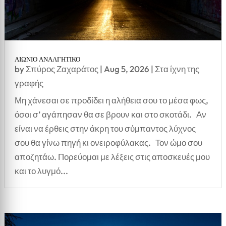
ΑΙΩΝΙΟ ΑΝΑΛΓΗΤΙΚΟ
by
Σπύρος Ζαχαράτος
|
Aug 5, 2026
|
Στα ίχνη της
γραφής
Μη χάνεσαι σε προδίδει η αλήθεια σου το μέσα φως,
όσοι σ’ αγάπησαν θα σε βρουν και στο σκοτάδι. Αν
είναι να έρθεις στην άκρη του σύμπαντος λύχνος
σου θα γίνω πηγή κι ονειροφύλακας. Τον ώμο σου
αποζητάω. Πορεύομαι με λέξεις στις αποσκευές μου
και το λυγμό...