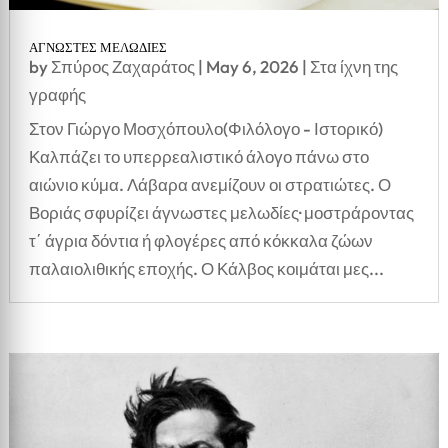
ΑΓΝΩΣΤΕΣ ΜΕΛΩΔΙΕΣ
by
Σπύρος Ζαχαράτος
|
May 6, 2026
|
Στα ίχνη της
γραφής
Στον Γιώργο Μοσχόπουλο(Φιλόλογο - Ιστορικό)
Καλπάζει το υπερρεαλιστικό άλογο πάνω στο
αιώνιο κύμα. Λάβαρα ανεμίζουν οι στρατιώτες. Ο
Βοριάς σφυρίζει άγνωστες μελωδίες· μοστράροντας
τ΄ άγρια δόντια ή φλογέρες από κόκκαλα ζώων
παλαιολιθικής εποχής. Ο Κάλβος κοιμάται μες...