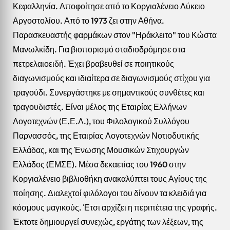
Κεφαλληνία. Αποφοίτησε από το Κοργιαλένειο Λύκειο
Αργοστολίου. Από το 1973 ζει στην Αθήνα.
Παρασκευαστής φαρμάκων στον "Ηράκλειτο" του Κώστα
Μανωλκίδη. Για βιοπορισμό σταδιοδρόμησε στα
πετρελαιοειδή. Έχει βραβευθεί σε ποιητικούς
διαγωνισμούς και ιδιαίτερα σε διαγωνισμούς στίχου για
τραγούδι. Συνεργάστηκε με σημαντικούς συνθέτες και
τραγουδιστές. Είναι μέλος της Εταιρίας Ελλήνων
Λογοτεχνών (Ε.Ε.Λ.), του Φιλολογικού Συλλόγου
Παρνασσός, της Εταιρίας Λογοτεχνών Νοτιοδυτικής
Ελλάδας, και της Ένωσης Μουσικών Στιχουργών
Ελλάδος (ΕΜΣΕ). Μέσα δεκαετίας του 1960 στην
Κοργιαλένειο βιβλιοθήκη ανακαλύπτει τους Αγίους της
ποίησης. Διαλεχτοί φιλόλογοι του δίνουν τα κλειδιά για
κόσμους μαγικούς. Έτσι αρχίζει η περιπέτεια της γραφής.
Έκτοτε δημιουργεί συνεχώς, εργάτης των λέξεων, της