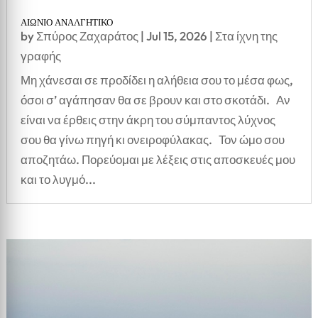
ΑΙΩΝΙΟ ΑΝΑΛΓΗΤΙΚΟ
by
Σπύρος Ζαχαράτος
|
Jul 15, 2026
|
Στα ίχνη της
γραφής
Μη χάνεσαι σε προδίδει η αλήθεια σου το μέσα φως,
όσοι σ’ αγάπησαν θα σε βρουν και στο σκοτάδι. Αν
είναι να έρθεις στην άκρη του σύμπαντος λύχνος
σου θα γίνω πηγή κι ονειροφύλακας. Τον ώμο σου
αποζητάω. Πορεύομαι με λέξεις στις αποσκευές μου
και το λυγμό...