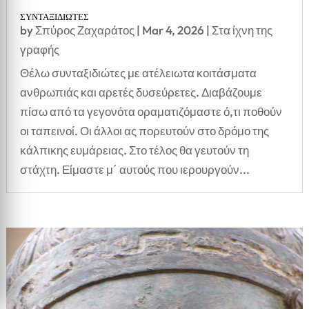
ΣΥΝΤΑΞΙΔΙΩΤΕΣ
by
Σπύρος Ζαχαράτος
|
Mar 4, 2026
|
Στα ίχνη της
γραφής
Θέλω συνταξιδιώτες με ατέλειωτα κοιτάσματα
ανθρωπιάς και αρετές δυσεύρετες. Διαβάζουμε
πίσω από τα γεγονότα οραματιζόμαστε ό,τι ποθούν
οι ταπεινοί. Οι άλλοι ας πορευτούν στο δρόμο της
κάλπικης ευμάρειας. Στο τέλος θα γευτούν τη
στάχτη. Είμαστε μ΄ αυτούς που ιερουργούν...