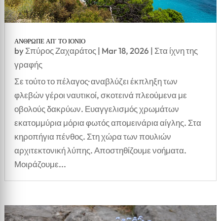
ΑΝΘΡΩΠΕ ΑΠ΄ ΤΟ ΙΟΝΙΟ
by
Σπύρος Ζαχαράτος
|
Mar 18, 2026
|
Στα ίχνη της
γραφής
Σε τούτο το πέλαγος· αναβλύζει έκπληξη των
φλεβών γέροι ναυτικοί, σκοτεινά πλεούμενα με
οβολούς δακρύων. Ευαγγελισμός χρωμάτων
εκατομμύρια μόρια φωτός απομεινάρια αίγλης. Στα
κηροπήγια πένθος. Στη χώρα των πουλιών
αρχιτεκτονική λύπης. Αποστηθίζουμε νοήματα.
Μοιράζουμε...