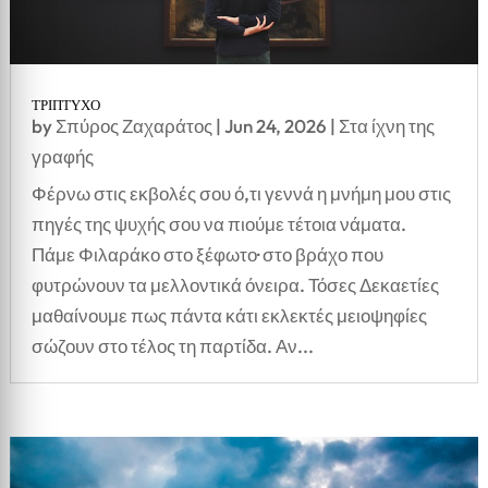
ΤΡΙΠΤΥΧΟ
by
Σπύρος Ζαχαράτος
|
Jun 24, 2026
|
Στα ίχνη της
γραφής
Φέρνω στις εκβολές σου ό,τι γεννά η μνήμη μου στις
πηγές της ψυχής σου να πιούμε τέτοια νάματα.
Πάμε Φιλαράκο στο ξέφωτο· στο βράχο που
φυτρώνουν τα μελλοντικά όνειρα. Τόσες Δεκαετίες
μαθαίνουμε πως πάντα κάτι εκλεκτές μειοψηφίες
σώζουν στο τέλος τη παρτίδα. Αν...