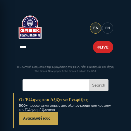
ΕΛ
|
EN
LIVE
Η Ελληνική Εφημερίδα της Ομογένειας στις ΗΠΑ, Νέα, Πολιτισμός και Τέχνη
The Greek Newspaper & the Greek Radio in the USA
Οι Έλληνες που Αξίζει να Γνωρίζεις
500+ πρόσωπα και φορείς από όλο τον κόσμο που κρατούν
τον Ελληνισμό ζωντανό
Ανακάλυψέ τους →