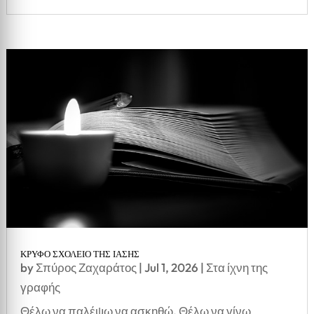
ΚΡΥΦΟ ΣΧΟΛΕΙΟ ΤΗΣ ΙΑΣΗΣ
by
Σπύρος Ζαχαράτος
|
Jul 1, 2026
|
Στα ίχνη της
γραφής
Θέλω να παλέψω να ασκηθώ. Θέλω να γίνω