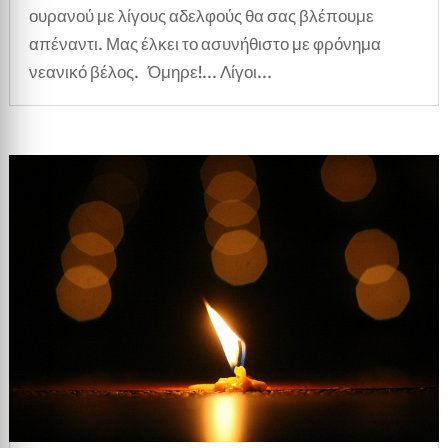
ουρανού με λίγους αδελφούς θα σας βλέπουμε
απέναντι. Μας έλκει το ασυνήθιστο με φρόνημα
νεανικό βέλος. Όμηρε!... Λίγοι...