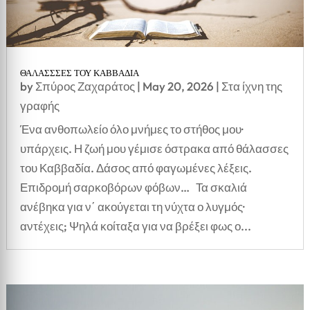
ΘΑΛΑΣΣΣΕΣ ΤΟΥ ΚΑΒΒΑΔΙΑ
by
Σπύρος Ζαχαράτος
|
May 20, 2026
|
Στα ίχνη της
γραφής
Ένα ανθοπωλείο όλο μνήμες το στήθος μου·
υπάρχεις. Η ζωή μου γέμισε όστρακα από θάλασσες
του Καββαδία. Δάσος από φαγωμένες λέξεις.
Επιδρομή σαρκοβόρων φόβων… Τα σκαλιά
ανέβηκα για ν΄ ακούγεται τη νύχτα ο λυγμός·
αντέχεις; Ψηλά κοίταξα για να βρέξει φως ο...