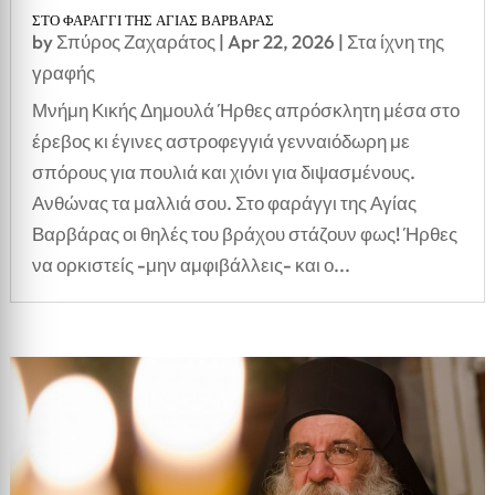
ΣΤΟ ΦΑΡΑΓΓΙ ΤΗΣ ΑΓΙΑΣ ΒΑΡΒΑΡΑΣ
by
Σπύρος Ζαχαράτος
|
Apr 22, 2026
|
Στα ίχνη της
γραφής
Μνήμη Κικής Δημουλά Ήρθες απρόσκλητη μέσα στο
έρεβος κι έγινες αστροφεγγιά γενναιόδωρη με
σπόρους για πουλιά και χιόνι για διψασμένους.
Ανθώνας τα μαλλιά σου. Στο φαράγγι της Αγίας
Βαρβάρας οι θηλές του βράχου στάζουν φως! Ήρθες
να ορκιστείς -μην αμφιβάλλεις- και ο...