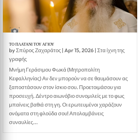
ΤΟ ΠΛΑΤΑΝΙ ΤΟΥ ΑΓΙΟΥ
by
Σπύρος Ζαχαράτος
|
Apr 15, 2026
|
Στα ίχνη της
γραφής
Μνήμη Γεράσιμου Φωκά (Μητροπολίτη
Κεφαλληνίας) Αν δεν μπορούν να σε θαυμάσουν ας
ξαποστάσουν στον ίσκιο σου. Προετοιμάσου για
προσευχή. Δέντρο αιωνόβιο συνομιλείς με το φως
μπαίνεις βαθιά στη γη. Οι ερωτευμένοι χαράζουν
ονόματα στη φλούδα σου! Απολαμβάνεις
συναυλίες...