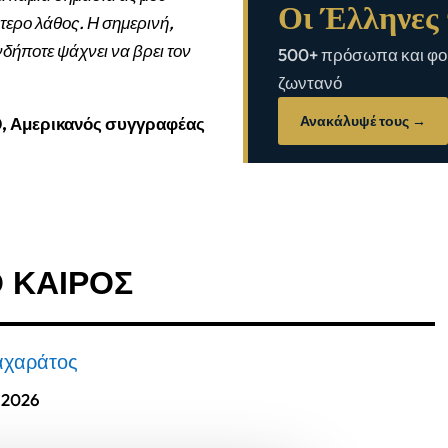
Οι Έλληνες 
τερο λάθος. Η σημερινή,
νδήποτε ψάχνει να βρει τον
500+ πρόσωπα και φορ
ζωντανό
Ανακάλυψέ τους →
0, Αμερικανός συγγραφέας
Ο ΚΑΙΡΟΣ
αχαράτος
, 2026