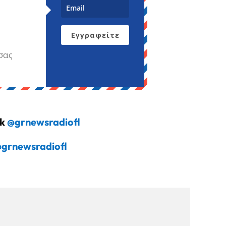
Εγγραφείτε
σας
ok
@grnewsradiofl
grnewsradiofl