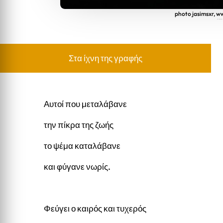
photo jasimsxr, 
ΦΕΥΓΕΙ Ο ΚΑΙΡΟΣ
Στα ίχνη της γραφής
Αυτοί που μεταλάβανε
την πίκρα της ζωής
το ψέμα καταλάβανε
και φύγανε νωρίς.
Φεύγει ο καιρός και τυχερός