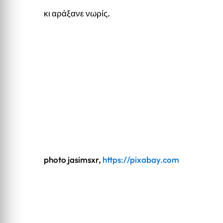
κι αράξανε νωρίς.
photo jasimsxr,
https://pixabay.com