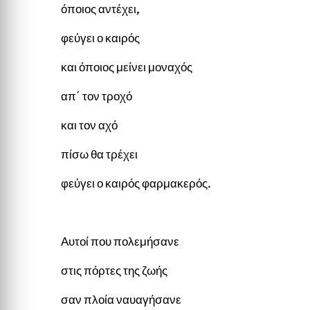
όποιος αντέχει,
φεύγει ο καιρός
και όποιος μείνει μοναχός
απ΄ τον τροχό
και τον αχό
πίσω θα τρέχει
φεύγει ο καιρός φαρμακερός.
Αυτοί που πολεμήσανε
στις πόρτες της ζωής
σαν πλοία ναυαγήσανε