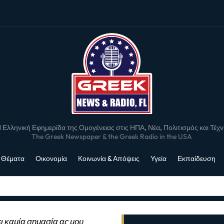
 Ελληνική Εφημερίδα της Ομογένειας στις ΗΠΑ, Νέα, Πολιτισμός και Τέχ
The Greek Newspaper & the Greek Radio in the USA
 Θέματα
Οικονομία
Κοινωνία & Απόψεις
Υγεία
Εκπαίδευση
ι καμία σημασία ας μου