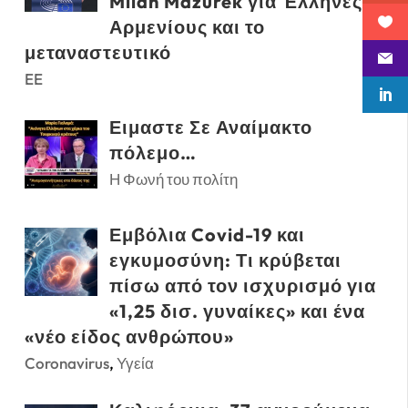
Milan Mazurek για Έλληνες,
Αρμενίους και το
μεταναστευτικό
EE
Ειμαστε Σε Αναίμακτο
πόλεμο…
Η Φωνή του πολίτη
Εμβόλια Covid-19 και
εγκυμοσύνη: Τι κρύβεται
πίσω από τον ισχυρισμό για
«1,25 δισ. γυναίκες» και ένα
«νέο είδος ανθρώπου»
Coronavirus
,
Υγεία