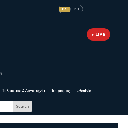
ΕΛ
EN
|
● LIVE
νη
Πολιτισμός & Λογοτεχνία
Τουρισμός
Lifestyle