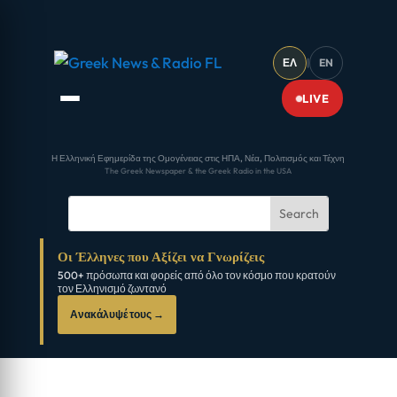
ΕΛ
|
EN
LIVE
Η Ελληνική Εφημερίδα της Ομογένειας στις ΗΠΑ, Νέα, Πολιτισμός και Τέχνη
The Greek Newspaper & the Greek Radio in the USA
Οι Έλληνες που Αξίζει να Γνωρίζεις
500+ πρόσωπα και φορείς από όλο τον κόσμο που κρατούν
τον Ελληνισμό ζωντανό
Ανακάλυψέ τους →