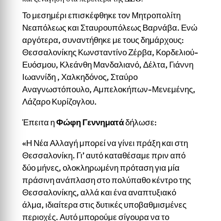
Το μεσημέρι επισκέφθηκε τον Μητροπολίτη
Νεαπόλεως και Σταυρουπόλεως Βαρνάβα. Ενώ
αργότερα, συναντήθηκε με τους δημάρχους:
Θεσσαλονίκης Κωνσταντίνο Ζέρβα, Κορδελιού-
Ευόσμου, Κλεάνθη Μανδαλιανό, Δέλτα, Γιάννη
Ιωαννίδη , Χαλκηδόνος, Σταύρο
Αναγνωστόπουλο, Αμπελοκήπων-Μενεμένης,
Λάζαρο Κυρίζογλου.
Έπειτα η
Φώφη Γεννηματά
δήλωσε:
«Η Νέα Αλλαγή μπορεί να γίνει πράξη και στη
Θεσσαλονίκη. Γι’ αυτό καταθέσαμε πριν από
δύο μήνες, ολοκληρωμένη πρόταση για μία
πράσινη ανάπλαση στο πολύπαθο κέντρο της
Θεσσαλονίκης, αλλά και ένα αναπτυξιακό
άλμα, ιδιαίτερα στις δυτικές υποβαθμισμένες
περιοχές. Αυτό μπορούμε σίγουρα να το