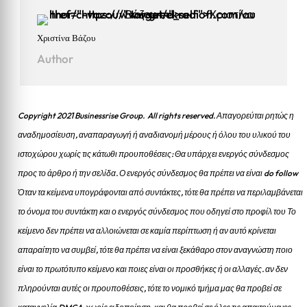
Χριστίνα Βάζου
Author
Copyright 2021 Businessrise Group. All rights reserved. Απαγορεύται ρητώς η
αναδημοσίευση, αναπαραγωγή ή αναδιανομή μέρους ή όλου του υλικού του
ιστοχώρου χωρίς τις κάτωθι προυποθέσεις: Θα υπάρχει ενεργός σύνδεσμος
προς το άρθρο ή την σελίδα.
Ο ενεργός σύνδεσμος θα πρέπει να είναι do follow
Όταν τα κείμενα υπογράφονται από συντάκτες, τότε θα πρέπει να περιλαμβάνεται
το όνομα του συντάκτη και ο ενεργός σύνδεσμος που οδηγεί στο προφίλ του Το
κείμενο δεν πρέπει να αλλοιώνεται σε καμία περίπτωση ή αν αυτό κρίνεται
απαραίτητο να συμβεί, τότε θα πρέπει να είναι ξεκάθαρο στον αναγνώστη ποιο
είναι το πρωτότυπο κείμενο και ποιες είναι οι προσθήκες ή οι αλλαγές. αν δεν
πληρούνται αυτές οι προυποθέσεις, τότε το νομικό τμήμα μας θα προβεί σε