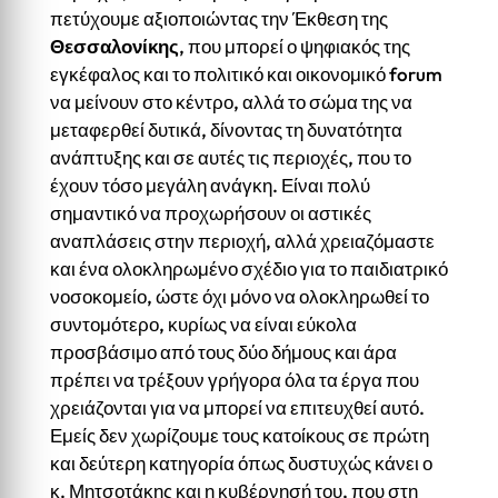
πετύχουμε αξιοποιώντας την Έκθεση της
Θεσσαλονίκης
, που μπορεί ο ψηφιακός της
εγκέφαλος και το πολιτικό και οικονομικό forum
να μείνουν στο κέντρο, αλλά το σώμα της να
μεταφερθεί δυτικά, δίνοντας τη δυνατότητα
ανάπτυξης και σε αυτές τις περιοχές, που το
έχουν τόσο μεγάλη ανάγκη. Είναι πολύ
σημαντικό να προχωρήσουν οι αστικές
αναπλάσεις στην περιοχή, αλλά χρειαζόμαστε
και ένα ολοκληρωμένο σχέδιο για το παιδιατρικό
νοσοκομείο, ώστε όχι μόνο να ολοκληρωθεί το
συντομότερο, κυρίως να είναι εύκολα
προσβάσιμο από τους δύο δήμους και άρα
πρέπει να τρέξουν γρήγορα όλα τα έργα που
χρειάζονται για να μπορεί να επιτευχθεί αυτό.
Εμείς δεν χωρίζουμε τους κατοίκους σε πρώτη
και δεύτερη κατηγορία όπως δυστυχώς κάνει ο
κ. Μητσοτάκης και η κυβέρνησή του, που στη