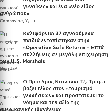
γυναίκες» και ένα «νέο είδος
ανθρώπου»
Coronavirus
,
Υγεία
Καλιφόρνια: 37 αγνοούμενα
παιδιά εντοπίστηκαν στην
«Operation Safe Return» – Επτά
συλλήψεις σε μεγάλη επιχείρηση
των U.S. Marshals
Νέα-USA
Ο Πρόεδρος Ντόναλντ Τζ. Τραμπ
βάζει τέλος στον «τουρισμό
γεννήσεων» και προστατεύει το
νόημα και την αξία της
αμερικανικής ιθαγένειας