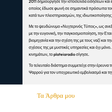
2011 δημιούργησε την ιστοσελίδα ειδήσεων και 
οποίος έδωσε φωνή σε σημαντικά πρόσωπα του 
κατά των πλειστηριασμών, της ιδιωτικοποίησης 
Με το ψευδώνυμο «Νυχτερινός Τύπος», ως ανεξά
με την ευγονική, την παγκοσμιοποίηση, την Ετα
βιομηχανία και την σχέση της με τους ναζί και 
σχέσεις της με μυστικές υπηρεσίες και όχι μό
κινημάτων, το plateiaradio σίγησε.
Το τελευταίο διάστημα συμμετείχε στην έρευνα
Ψαρρού για τον υποχρεωτικό εμβολιασμό και τη
Τα Άρθρα μου