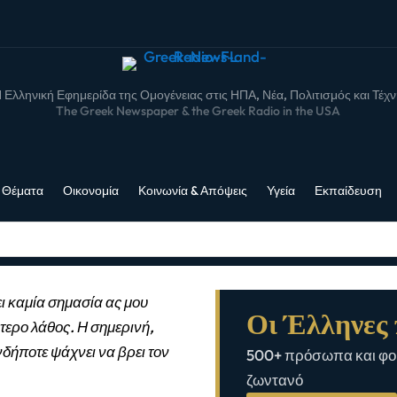
 Ελληνική Εφημερίδα της Ομογένειας στις ΗΠΑ, Νέα, Πολιτισμός και Τέχ
The Greek Newspaper & the Greek Radio in the USA
 Θέματα
Οικονομία
Κοινωνία & Απόψεις
Υγεία
Εκπαίδευση
ι καμία σημασία ας μου
Οι Έλληνες 
τερο λάθος. Η σημερινή,
νδήποτε ψάχνει να βρει τον
500+ πρόσωπα και φορ
ζωντανό