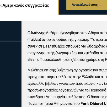
Ανακάλυψέ τους →
0, Αμερικανός συγγραφέας
Ο Ιωάννης Λαζάρου γεννήθηκε στην Αθήνα όπου 
(Γαλλία) όπου σπούδασε ζωγραφική. Ύστερα α
συνέχισε με ελεύθερες σπουδές για δύο χρόνια σ
αναγεννησιακής ζωγραφικής» και «μέθοδοι απεικό
d’oeil). Παρακολούθησε σχέδιο και χρώμα στη Ρ
Μελέτησε επίσης βυζαντινή αγιογραφία και συν
πραγματοποιήσει εκθέσεις στην Ελλάδα και στο
εξώφυλλα βιβλίων γνωστών εκδοτικών οίκων (Ζ
προσωπογραφίες λογοτεχνών για το Περιοδικό 
συνέδριο «Δημιουργία και θάνατος. Ο θάνατος ε
Πανεπιστημίου Αθηνών και του Paris Diderot U