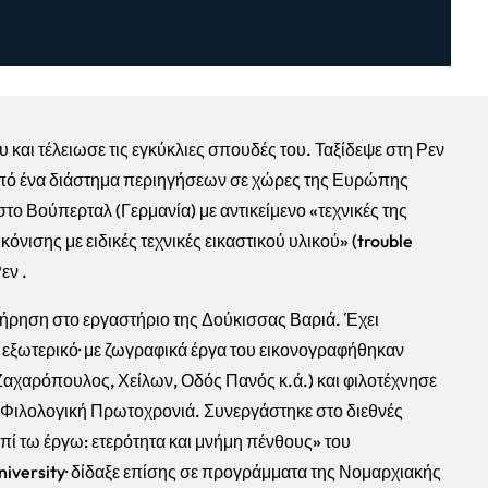
και τέλειωσε τις εγκύκλιες σπουδές του. Ταξίδεψε στη Ρεν
πό ένα διάστημα περιηγήσεων σε χώρες της Ευρώπης
το Βούπερταλ (Γερμανία) με αντικείμενο «τεχνικές της
νισης με ειδικές τεχνικές εικαστικού υλικού» (trouble
εν .
τήρηση στο εργαστήριο της Δούκισσας Βαριά. Έχει
 εξωτερικό· με ζωγραφικά έργα του εικονογραφήθηκαν
αχαρόπουλος, Χείλων, Οδός Πανός κ.ά.) και φιλοτέχνησε
Φιλολογική Πρωτοχρονιά. Συνεργάστηκε στο διεθνές
πί τω έργω: ετερότητα και μνήμη πένθους» του
niversity· δίδαξε επίσης σε προγράμματα της Νομαρχιακής