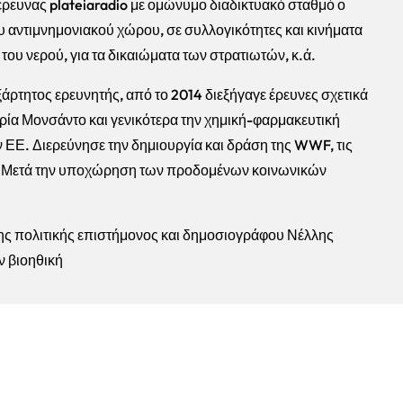
έρευνας plateiaradio με ομώνυμο διαδικτυακό σταθμό ο
αντιμνημονιακού χώρου, σε συλλογικότητες και κινήματα
του νερού, για τα δικαιώματα των στρατιωτών, κ.ά.
ρτητος ερευνητής, από το 2014 διεξήγαγε έρευνες σχετικά
ιρία Μονσάντο και γενικότερα την χημική-φαρμακευτική
την ΕΕ. Διερεύνησε την δημιουργία και δράση της WWF, τις
νο. Μετά την υποχώρηση των προδομένων κοινωνικών
 της πολιτικής επιστήμονος και δημοσιογράφου Νέλλης
ν βιοηθική