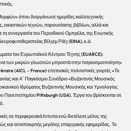
τικής.
 Μορφών» όπου διοργάνωσε ημερίδες καλλιτεχνικής
ς, εικαστικών τεχνών, παρουσίασης βιβλίων, αλλά και
με τη συνεργασία του Περιοδικού Ομπρέλα, της Ενωτικής
ευροφυτοθεραπείας Βίλχεμ Ράϊχ (EINA), κ.ά.
μματα του Ευρωπαϊκού Κέντρου Τέχνης (EUARCE):
μυνα των μικρών γλωσσών μπροστά στην παγκοσμιοποίηση»
téraire (AICL – France)· επετειακές πολιτιστικές γιορτές «Το
αιανίας· και Α΄ Παγκόσμιο Συνέδριο «Βυζαντινός Μουσικός
ρικανικού Ιδρύματος Βυζαντινής Μουσικής και Υμνολογίας
Πανεπιστημίου Pittsburgh (USA). Έργα του βρίσκονται σε
ό.
κές σε περιφερειακά έντυπα ενώ διετέλεσε μέλος της
ώς και ανταποκριτής μεγάλης επαρχιακής εφημερίδας. Το