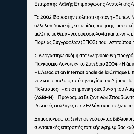
Επιτροπής Λαϊκής Επιμόρφωσης Ανατολικής Ατ
Το 2002 ίδρυσε την πολιτιστική στέγη «Ευ των
αλληλοδιδακτικής, εσπερίδες ποίησης, μουσική
μελέτης με θέμα «νευροφυσιολογία και τέχνη», 
Πορείας Συγγραφέων (ΕΠΟΣ), του Ινστιτούτου Ν
Συνεργάστηκε ακόμη στα ελληνοδιεθνή προγρά
Παγκόσμιο Λογοτεχνικό Συνέδριο 2004, «Η ά
– L’Association Internationale de la Critique Lit
νυν και το πάλαι», υπό την αιγίδα του Δήμου Π
Πολιτισμός» – επιστημονική διεύθυνση του Αμε
(ASBMH) – Πρόγραμμα Βυζαντινών Σπουδών του 
ιδιωτικές συλλογές στην Ελλάδα και το εξωτερικ
Δημοσιογραφικά ξεκίνησε γράφοντας βιβλιοκριτι
συντακτικής επιτροπής τοπικής εφημερίδας καθ