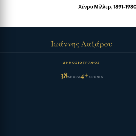
Χένρυ Μίλλερ, 1891-198
Ιωάννης Λαζάρου
ΔΗΜΟΣΙΟΓΡΆΦΟΣ
38
4+
ΆΡΘΡΑ
ΧΡΌΝΙΑ