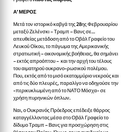
Α’ ΜΕΡΟΣ
Μετά τον ιστορικό καβγά της 28ης Φεβρουαρίου
μεταξύ Ζελένσκι – Τραμπ – Βανς σε…
απευθείας μετάδοση από το Οβάλ Γραφείο του
Λευκού Οίκου, το πάγωμα της Αμερικανικής
στρατιωτική – οικονομικής βοήθειας, θα σημάνει
– εκτός απροόπτου – και την αρχή του τέλους
του αιματηρού ουκρανο-ρωσικού πολέμου.
Που, εκτός από το μισό εκατομμύριο νεκρούς και
από τις δύο πλευρές, παραλίγο να οδηγούσε την
-περικυκλωμένη από το ΝΑΤΟ Μόσχα- σε
χρήση πυρηνικών όπλων.
Ναι, ο Ουκρανός Πρόεδρος επέδειξε θάρρος
καταγγέλλοντας μέσα στο Οβάλ Γραφείο το
δίδυμο Τραμπ – Βανς για προσχώρηση στις