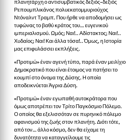
πλανητάρχη ο αντισυμβατικός δεξιός-δεξιός
Ρεπουμπλικάνος πολυεκατομμυριούχος
Ντόναλντ Τραμπ. Που ήρθε να αποδομήσει ως
τυφώνας το βαθύ κράτος του… ευγενικού
ιμπεριαλισμού. Ωμός; Ναι!.. Αδίστακτος; Ναι!..
Χυδαίος; Ναι! Και άλλα τόσα!.. Όμως, η Ιστορία
μας επιφυλάσσει εκπλήξεις.
«Προτιμώ» έναν αγενή τύπο, παρά έναν μειλίχιο
Δημοκρατικό που είναι έτοιμος να πατήσει το
κουμπί στο όνομα της Δύσης. Η οποία
αποδεικνύεται Άγρια Δύση.
«Προτιμώ» έναν εγωπαθή αυτοκράτορα που
όμως αποτρέπει τον Τρίτο Παγκόσμιο Πόλεμο.
Ο οποίος θα εξελισσόταν σε πυρηνικό πόλεμο
αφανισμού της ζωής στον πλανήτη. Διότι τότε,
από τον… άλλο κόσμο, δεν θα είχαμε τη
δυνατότητα να καταγγείλουμε τις