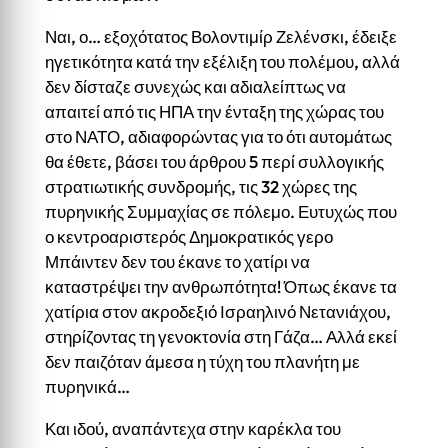
Ναι, ο… εξοχότατος Βολοντιμίρ Ζελένσκι, έδειξε
ηγετικότητα κατά την εξέλιξη του πολέμου, αλλά
δεν δίσταζε συνεχώς και αδιαλείπτως να
απαιτεί από τις ΗΠΑ την ένταξη της χώρας του
στο ΝΑΤΟ, αδιαφορώντας για το ότι αυτομάτως
θα έθετε, βάσει του άρθρου 5 περί συλλογικής
στρατιωτικής συνδρομής, τις 32 χώρες της
πυρηνικής Συμμαχίας σε πόλεμο. Ευτυχώς που
ο κεντροαριστερός Δημοκρατικός γερο
Μπάιντεν δεν του έκανε το χατίρι να
καταστρέψει την ανθρωπότητα! Όπως έκανε τα
χατίρια στον ακροδεξιό Ισραηλινό Νετανιάχου,
στηρίζοντας τη γενοκτονία στη Γάζα… Αλλά εκεί
δεν παιζόταν άμεσα η τύχη του πλανήτη με
πυρηνικά…
Και ιδού, αναπάντεχα στην καρέκλα του