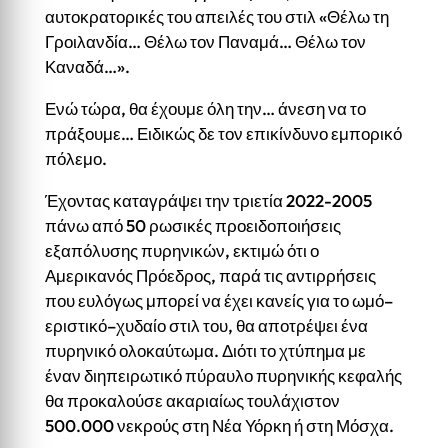
αυτοκρατορικές του απειλές του στιλ «Θέλω τη
Γροιλανδία… Θέλω τον Παναμά… Θέλω τον
Καναδά…».
Ενώ τώρα, θα έχουμε όλη την… άνεση να το
πράξουμε… Ειδικώς δε τον επικίνδυνο εμπορικό
πόλεμο.
Έχοντας καταγράψει την τριετία 2022-2005
πάνω από 50 ρωσικές προειδοποιήσεις
εξαπόλυσης πυρηνικών, εκτιμώ ότι ο
Αμερικανός Πρόεδρος, παρά τις αντιρρήσεις
που ευλόγως μπορεί να έχει κανείς για το ωμό–
εριστικό–χυδαίο στιλ του, θα αποτρέψει ένα
πυρηνικό ολοκαύτωμα. Διότι το χτύπημα με
έναν διηπειρωτικό πύραυλο πυρηνικής κεφαλής
θα προκαλούσε ακαριαίως τουλάχιστον
500.000 νεκρούς στη Νέα Υόρκη ή στη Μόσχα.