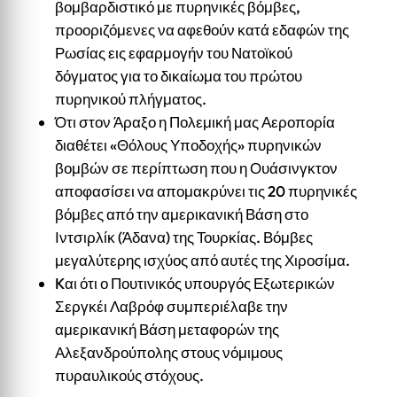
βομβαρδιστικό με πυρηνικές βόμβες,
προοριζόμενες να αφεθούν κατά εδαφών της
Ρωσίας εις εφαρμογήν του Νατοϊκού
δόγματος για το δικαίωμα του πρώτου
πυρηνικού πλήγματος.
Ότι στον Άραξο η Πολεμική μας Αεροπορία
διαθέτει «Θόλους Υποδοχής» πυρηνικών
βομβών σε περίπτωση που η Ουάσινγκτον
αποφασίσει να απομακρύνει τις 20 πυρηνικές
βόμβες από την αμερικανική Βάση στο
Ιντσιρλίκ (Άδανα) της Τουρκίας. Βόμβες
μεγαλύτερης ισχύος από αυτές της Χιροσίμα.
Kαι ότι ο Πουτινικός υπουργός Εξωτερικών
Σεργκέι Λαβρόφ συμπεριέλαβε την
αμερικανική Βάση μεταφορών της
Αλεξανδρούπολης στους νόμιμους
πυραυλικούς στόχους.