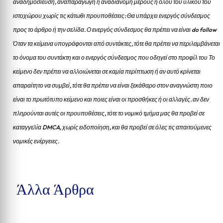
αναδημοσίευση, αναπαραγωγή ή αναδιανομή μέρους ή όλου του υλικού του
ιστοχώρου χωρίς τις κάτωθι προυποθέσεις: Θα υπάρχει ενεργός σύνδεσμος
προς το άρθρο ή την σελίδα.
Ο ενεργός σύνδεσμος θα πρέπει να είναι do follow
Όταν τα κείμενα υπογράφονται από συντάκτες, τότε θα πρέπει να περιλαμβάνεται
το όνομα του συντάκτη και ο ενεργός σύνδεσμος που οδηγεί στο προφίλ του Το
κείμενο δεν πρέπει να αλλοιώνεται σε καμία περίπτωση ή αν αυτό κρίνεται
απαραίτητο να συμβεί, τότε θα πρέπει να είναι ξεκάθαρο στον αναγνώστη ποιο
είναι το πρωτότυπο κείμενο και ποιες είναι οι προσθήκες ή οι αλλαγές. αν δεν
πληρούνται αυτές οι προυποθέσεις, τότε το νομικό τμήμα μας θα προβεί σε
καταγγελία DMCA, χωρίς ειδοποίηση, και θα προβεί σε όλες τις απαιτούμενες
νομικές ενέργειες.
Άλλα Άρθρα