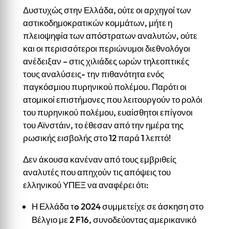
Δυστυχώς στην Ελλάδα, ούτε οι αρχηγοί των
αστικοδημοκρατικών κομμάτων, μήτε η
πλειοψηφία των απόστρατων αναλυτών, ούτε
και οι περισσότεροι περιώνυμοι διεθνολόγοι
ανέδειξαν – στις χιλιάδες ωρών τηλεοπτικές
τους αναλύσεις- την πιθανότητα ενός
παγκόσμιου πυρηνικού πολέμου. Παρότι οι
ατομικοί επιστήμονες που λειτουργούν το ρολόι
του πυρηνικού πολέμου, ευαίσθητοι επίγονοι
του Αϊνστάιν, το έθεσαν από την ημέρα της
ρωσικής εισβολής στο 12 παρά 1 λεπτό!
Δεν άκουσα κανέναν από τους εμβριθείς
αναλυτές που απηχούν τις απόψεις του
ελληνικού ΥΠΕΞ να αναφέρει ότι:
Η Ελλάδα τo 2024 συμμετείχε σε άσκηση στο
Βέλγιο με 2 F16, συνοδεύοντας αμερικανικό