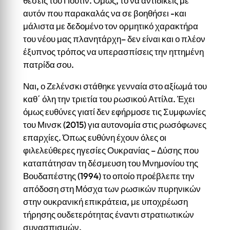
θέσεις του Πούτιν. Όμως, το να αντιδικείς με
αυτόν που παρακαλάς να σε βοηθήσει -και
μάλιστα με δεδομένο τον ορμητικό χαρακτήρα
του νέου μας πλανητάρχη– δεν είναι και ο πλέον
έξυπνος τρόπος να υπερασπίσεις την ηττημένη
πατρίδα σου.
Ναι, ο Ζελένσκι στάθηκε γενναία στο αξίωμά του
καθ΄ όλη την τριετία του ρωσικού Αττίλα. Έχει
όμως ευθύνες γιατί δεν εφήρμοσε τις Συμφωνίες
του Μινσκ (2015) για αυτονομία στις ρωσόφωνες
επαρχίες. Όπως ευθύνη έχουν όλες οι
φιλελεύθερες ηγεσίες Ουκρανίας – Δύσης που
καταπάτησαν τη δέσμευση του Μνημονίου της
Βουδαπέστης (1994) το οποίο προέβλεπε την
απόδοση στη Μόσχα των ρωσικών πυρηνικών
στην ουκρανική επικράτεια, με υποχρέωση
τήρησης ουδετερότητας έναντι στρατιωτικών
συνασπισμών.