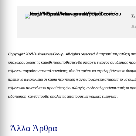
Σ
A
Copyright 2021 Businessrise Group. All rights reserved. Απαγορεύται ρητώς η
ιστοχώρου χωρίς τις κάτωθι προυποθέσεις: Θα υπάρχει ενεργός σύνδεσμος προς
κείμενα υπογράφονται από συντάκτες, τότε θα πρέπει να περιλαμβάνεται το όνομα
πρέπει να αλλοιώνεται σε καμία περίπτωση ή αν αυτό κρίνεται απαραίτητο να συμβ
κείμενο και ποιες είναι οι προσθήκες ή οι αλλαγές. αν δεν πληρούνται αυτές οι 
ειδοποίηση, και θα προβεί σε όλες τις απαιτούμενες νομικές ενέργειες.
Άλλα Άρθρα