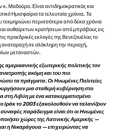
ν κ. Μαδούρο. Είναι αντιδημοκρατικός και
τικό Ημισφαίριο τα τελευταία χρόνια. Τα
τεκμηριώνει περισσότερα από δέκα χρόνια
 και αυθαίρετων κρατήσεων από μπράβους εις
ις προεδρικές εκλογές της Βενεζουέλας το
κή αναταραχή σε ολόκληρη την περιοχή,
ρίων μεταναστών.
ς αμερικανικής εξωτερικής πολιτικής τον
 ανατροπής ακόμη και του πιο
ώσει τα πράγματα. Οι Ηνωμένες Πολιτείες
ουργήσουν μια σταθερή κυβέρνηση στο
ία στη Λιβύη με ένα κατακερματισμένο
το Ιράκ το 2003 εξακολουθούν να ταλανίζουν
ο συναφές παράδειγμα είναι ότι οι Ηνωμένες
ποιήσει χώρες της Λατινικής Αμερικής —
 και η Νικαράγουα — επιχειρώντας να