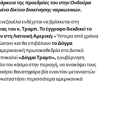
διάρκεια της προεδρίας του στην Ονδούρα
αμένο δίκτυο διακίνησης ναρκωτικών.
Βενεζουέλα ενδέχεται να βρίσκεται στη
ας του κ. Τραμπ. Το έγγραφο διεκδικεί το
 στη Λατινική Αμερική:
«Ύστερα από χρόνια
ιώσουν και θα επιβάλουν
το Δόγμα
μερικανική πρωτοκαθεδρία στο Δυτικό
 αποκαλεί
«Δόγμα Τραμπ»,
η κυβέρνηση
όλο τον κόσμο στην περιοχή, να ανακόψει τους
ποιήσει θανατηφόρα βία εναντίον μεταναστών
γκαταστήσει περισσότερα αμερικανικά