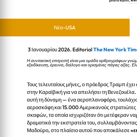
photo kalhh, ww
The New York Times. Η επίθεση του Τραμπ στη Βενεζουέλ
Νέα-USA
3 Ιανουαρίου 2026. Editorial
The New York Tim
Η συντακτική επιτροπή είναι μια ομάδα αρθρογράφων γνώ
εξειδίκευση, έρευνα, διάλογο και ορισμένες πάγιες αξίες. 
Τους τελευταίους μήνες, ο πρόεδρος Τραμπ έχει
στην Καραϊβική για να απειλήσει τη Βενεζουέλ
αυτή τη δύναμη — ένα αεροπλανοφόρο, τουλάχισ
αεροσκάφη και 15.000 Αμερικανούς στρατιώτες 
σκαφών, τα οποία ισχυριζόταν ότι μετέφεραν ν
δραματικά την εκστρατεία του, συλλαμβάνοντας
Μαδούρο, στο πλαίσιο αυτού που αποκάλεσε
«ε