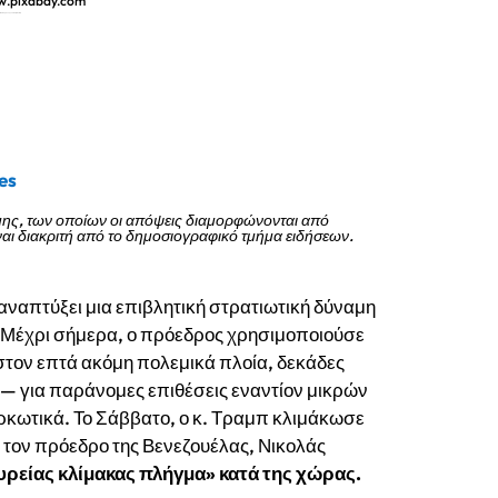
w.pixabay.com
α είναι παράνομη και απερίσκεπτη
es
μης, των οποίων οι απόψεις διαμορφώνονται από
Είναι διακριτή από το δημοσιογραφικό τμήμα ειδήσεων.
 αναπτύξει μια επιβλητική στρατιωτική δύναμη
α. Μέχρι σήμερα, ο πρόεδρος χρησιμοποιούσε
τον επτά ακόμη πολεμικά πλοία, δεκάδες
— για παράνομες επιθέσεις εναντίον μικρών
αρκωτικά. Το Σάββατο, ο κ. Τραμπ κλιμάκωσε
 τον πρόεδρο της Βενεζουέλας, Νικολάς
υρείας κλίμακας πλήγμα» κατά της χώρας.