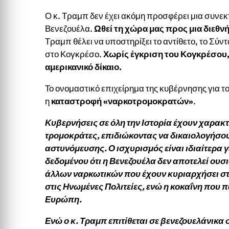
Ο κ. Τραμπ δεν έχει ακόμη προσφέρει μια συνεκτι
Βενεζουέλα.
Ωθεί τη χώρα μας προς μια διεθν
Τραμπ θέλει να υποστηρίξει το αντίθετο, το Σύντ
στο Κογκρέσο.
Χωρίς έγκριση του Κογκρέσου, 
αμερικανικό δίκαιο.
Το ονομαστικό επιχείρημα της κυβέρνησης για το
η
καταστροφή «ναρκοτρομοκρατών»
.
Κυβερνήσεις σε όλη την Ιστορία έχουν χαρακ
τρομοκράτες, επιδιώκοντας να δικαιολογήσου
αστυνόμευσης. Ο ισχυρισμός είναι ιδιαίτερα 
δεδομένου ότι η Βενεζουέλα δεν αποτελεί ου
άλλων ναρκωτικών που έχουν κυριαρχήσει 
στις Ηνωμένες Πολιτείες, ενώ η κοκαΐνη που 
Ευρώπη.
Ενώ ο κ. Τραμπ επιτίθεται σε βενεζουελάνικ