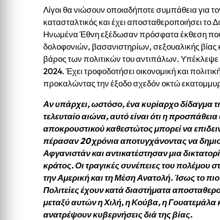
Λίγοι θα νιώσουν οποιαδήποτε συμπάθεια για το
κατασταλτικός και έχει αποσταθεροποιήσει το Δυ
Ηνωμένα Έθνη εξέδωσαν πρόσφατα έκθεση που 
δολοφονιών, βασανιστηρίων, σεξουαλικής βίας
βάρος των πολιτικών του αντιπάλων. Υπέκλεψε τ
2024. Έχει τροφοδοτήσει οικονομική και πολιτι
προκαλώντας την έξοδο σχεδόν οκτώ εκατομμυ
Αν υπάρχει, ωστόσο, ένα κυρίαρχο δίδαγμα τη
τελευταίο αιώνα, αυτό είναι ότι η προσπάθεια
αποκρουστικού καθεστώτος μπορεί να επιδειν
πέρασαν 20 χρόνια αποτυγχάνοντας να δημι
Αφγανιστάν και αντικατέστησαν μια δικτατορ
κράτος. Οι τραγικές συνέπειες του πολέμου σ
την Αμερική και τη Μέση Ανατολή. Ίσως το πι
Πολιτείες έχουν κατά διαστήματα αποσταθερο
μεταξύ αυτών η Χιλή, η Κούβα, η Γουατεμάλα
ανατρέψουν κυβερνήσεις διά της βίας.