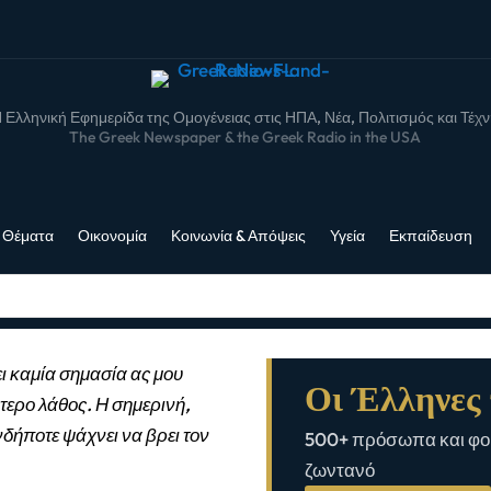
 Ελληνική Εφημερίδα της Ομογένειας στις ΗΠΑ, Νέα, Πολιτισμός και Τέχ
The Greek Newspaper & the Greek Radio in the USA
 Θέματα
Οικονομία
Κοινωνία & Απόψεις
Υγεία
Εκπαίδευση
ι καμία σημασία ας μου
Οι Έλληνες 
τερο λάθος. Η σημερινή,
νδήποτε ψάχνει να βρει τον
500+ πρόσωπα και φορ
ζωντανό