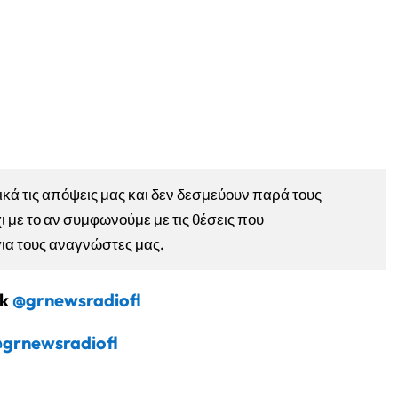
ά τις απόψεις μας και δεν δεσμεύουν παρά τους
ι με το αν συμφωνούμε με τις θέσεις που
για τους αναγνώστες μας.
ok
@grnewsradiofl
grnewsradiofl