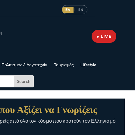
ΕΛ
EN
|
νη
● LIVE
Πολιτισμός & Λογοτεχνία
Τουρισμός
Lifestyle
που Αξίζει να Γνωρίζεις
είς από όλο τον κόσμο που κρατούν τον Ελληνισμό