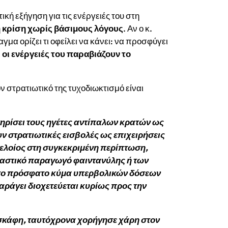
κή εξήγηση για τις ενέργειές του στη
ή κρίση χωρίς βάσιμους λόγους
. Αν ο κ.
αγμα ορίζει τι οφείλει να κάνει: να προσφύγει
οι ενέργειές του παραβιάζουν το
ν στρατιωτικό της τυχοδιωκτισμό είναι
τηρίσει τους ηγέτες αντίπαλων κρατών ως
ν στρατιωτικές εισβολές ως επιχειρήσεις
γελοίος στη συγκεκριμένη περίπτωση,
σιαστικό παραγωγό φαιντανύλης ή των
στο πρόσφατο κύμα υπερβολικών δόσεων
παράγει διοχετεύεται κυρίως προς την
α σκάφη, ταυτόχρονα χορήγησε
χάρη στον