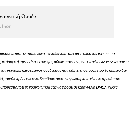
υντακτική Ομάδα
uthor
 αναδημοσίευση, αναπαραγωγή ή αναδιανομή μέρους ή όλου του υλικού του
 το άρθρο ή την σελίδα.
Ο ενεργός σύνδεσμος θα πρέπει να είναι do follow Όταν τα
 του συντάκτη και ο ενεργός σύνδεσμος που οδηγεί στο προφίλ του Το κείμενο δεν
εί, τότε θα πρέπει να είναι ξεκάθαρο στον αναγνώστη ποιο είναι το πρωτότυπο
προυποθέσεις, τότε το νομικό τμήμα μας θα προβεί σε καταγγελία DMCA, χωρίς