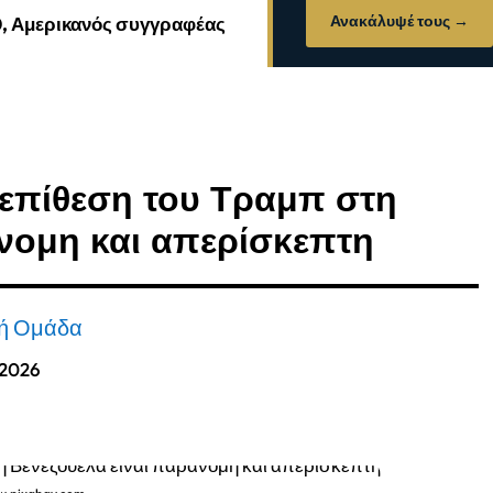
Ανακάλυψέ τους →
0, Αμερικανός συγγραφέας
 επίθεση του Τραμπ στη
άνομη και απερίσκεπτη
κή Ομάδα
 2026