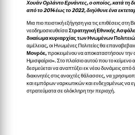
Χουάν Ορλάντο Ερνάντες,
ο οποίος, κατά τη 
από το 2014 έως το 2022, διηύθυνε ένα εκτετ
Μια πιο πειστική εξήγηση για τις επιθέσεις στη 
νεοδημοσιευθείσα
Στρατηγική Εθνικής Ασφάλει
δικαίωμα κυριαρχίας των Ηνωμένων Πολιτειών
αμέλειας, οι Ηνωμένες Πολιτείες θα επαναβεβα
Μονρόε,
προκειμένου να αποκαταστήσουν την α
Ημισφαίριο». Στο πλαίσιο αυτού που το κείμενο
δεσμεύεται να αναπτύξει εκ νέου δυνάμεις από 
διακινητές στις ανοιχτές θάλασσες, να χρησιμο
και εμπόρων ναρκωτικών και ενδεχομένως να ε
στρατεύματα σε ολόκληρη την περιοχή.