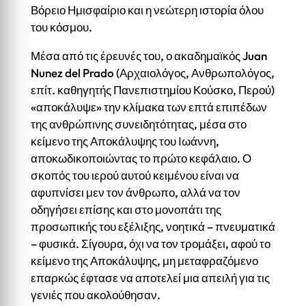
Βόρειο Ημισφαίριο και η νεώτερη ιστορία όλου
του κόσμου.
Μέσα από τις έρευνές του, ο ακαδημαϊκός Juan
Nunez del Prado (Αρχαιολόγος, Ανθρωπολόγος,
επίτ. καθηγητής Πανεπιστημίου Κούσκο, Περού)
«αποκάλυψε» την κλίμακα των επτά επιπέδων
της ανθρώπινης συνειδητότητας, μέσα στο
κείμενο της Αποκάλυψης του Ιωάννη,
αποκωδικοποιώντας το πρώτο κεφάλαιο. Ο
σκοπός του ιερού αυτού κειμένου είναι να
αφυπνίσει μεν τον άνθρωπο, αλλά να τον
οδηγήσει επίσης και στο μονοπάτι της
προσωπικής του εξέλιξης, νοητικά – πνευματικά
– φυσικά. Σίγουρα, όχι να τον τρομάξει, αφού το
κείμενο της Αποκάλυψης, μη μεταφραζόμενο
επαρκώς έφτασε να αποτελεί μια απειλή για τις
γενιές που ακολούθησαν.