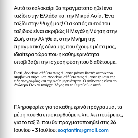
Αυτό το καλοκαίρι θα πραγματοποιηθεί ένα
ταξίδι στην Ελλάδα και την Μικρά Ασία. Ένα
ταξίδι στην Ψυχή μας! Ο σκοπός αυτού του
ταξιδιού είναι ακριβώς Η Μεγάλη Μύηση στην
Ζωή, στην Αλήθεια, στην Μνήμη της
πραγματικής δύναμης που έχουμε μέσα μας,
ιδιαίτερα τώρα που η καθημερινότητα
υποβιβάζει την ισχυρή φύση που διαθέτουμε.
Γιατί, δεν είναι αλήθεια πως είμαστε μόνον θεατές αυτού που
συμβαίνει γύρω μας. Δεν είναι αλήθεια πως είμαστε έρμαια της
ειδησεογραφίας και της καθημερινότητας. Ο άνθρωπος είναι το
Ανώτερο Όν και υπάρχει λόγος να το θυμηθούμε αυτό.
Πληροφορίες για το καθημερινό πρόγραμμα, τα
μέρη που θα επισκεφθούμε κ.λπ. λεπτομέρειες,
για το ταξίδι που θα πραγματοποιηθεί στις 26
Ιουνίου – 3 Ιουλίου:
soqtantin@gmail.com