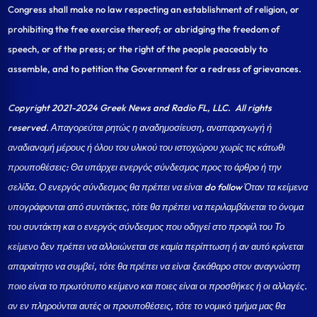
Congress shall make no law respecting an establishment of religion, or
prohibiting the free exercise thereof; or abridging the freedom of
speech, or of the press; or the right of the people peaceably to
assemble, and to petition the Government for a redress of grievances.
Copyright 2021-2024 Greek News and Radio FL, LLC
. All rights
reserved. Απαγορεύται ρητώς η αναδημοσίευση, αναπαραγωγή ή
αναδιανομή μέρους ή όλου του υλικού του ιστοχώρου χωρίς τις κάτωθι
προυποθέσεις: Θα υπάρχει ενεργός σύνδεσμος προς το άρθρο ή την
σελίδα.
Ο ενεργός σύνδεσμος θα πρέπει να είναι do follow Όταν τα κείμενα
υπογράφονται από συντάκτες, τότε θα πρέπει να περιλαμβάνεται το όνομα
του συντάκτη και ο ενεργός σύνδεσμος που οδηγεί στο προφίλ του Το
κείμενο δεν πρέπει να αλλοιώνεται σε καμία περίπτωση ή αν αυτό κρίνεται
απαραίτητο να συμβεί, τότε θα πρέπει να είναι ξεκάθαρο στον αναγνώστη
ποιο είναι το πρωτότυπο κείμενο και ποιες είναι οι προσθήκες ή οι αλλαγές.
αν εν πληρούνται αυτές οι προυποθέσεις, τότε το νομικό τμήμα μας θα