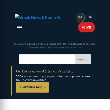
ΕΛ
|
EN
LIVE
Η Ελληνική Εφημερίδα της Ομογένειας στις ΗΠΑ, Νέα, Πολιτισμός και Τέχνη
The Greek Newspaper & the Greek Radio in the USA
Οι Έλληνες που Αξίζει να Γνωρίζεις
500+ πρόσωπα και φορείς από όλο τον κόσμο που κρατούν
τον Ελληνισμό ζωντανό
Ανακάλυψέ τους →