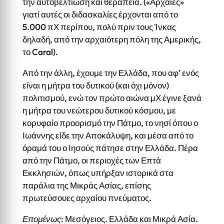
την αυτοβελτίωση και θεραπεία. («Αρχαίες»
γιατί αυτές οι διδασκαλίες έρχονται από το
5.000 πΧ περίπου, πολύ πριν τους Ίνκας
δηλαδή, από την αρχαιότερη πόλη της Αμερικής,
το Caral).
Από την άλλη, έχουμε την Ελλάδα, που αφ’ ενός
είναι η μήτρα του δυτικού (και όχι μόνον)
πολιτισμού, ενώ τον πρώτο αιώνα μΧ έγινε ξανά
η μήτρα του νεώτερου δυτικού κόσμου, με
κορυφαίο προορισμό την Πάτμο, το νησί όπου ο
Ιωάννης είδε την Αποκάλυψη, και μέσα από το
όραμά του ο Ιησούς πάτησε στην Ελλάδα. Πέρα
από την Πάτμο, οι περιοχές των Επτά
Εκκλησιών, όπως υπήρξαν ιστορικά στα
παράλια της Μικράς Ασίας, επίσης
πρωτεύσουες αρχαίου πνεύματος.
Επομένως
: Μεσόγειος. Ελλάδα και Μικρά Ασία.