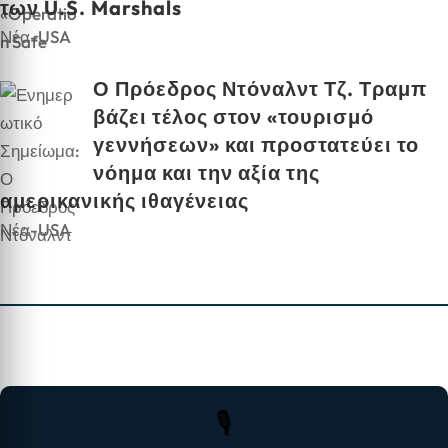
των U.S. Marshals
Νέα-USA
Ο Πρόεδρος Ντόναλντ Τζ. Τραμπ
βάζει τέλος στον «τουρισμό
γεννήσεων» και προστατεύει το
νόημα και την αξία της
αμερικανικής ιθαγένειας
Νέα-USA
🎙