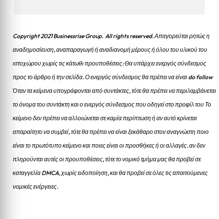
Copyright 2021 Businessrise Group. All rights reserved. Απαγορεύται ρητώς η
αναδημοσίευση, αναπαραγωγή ή αναδιανομή μέρους ή όλου του υλικού του
ιστοχώρου χωρίς τις κάτωθι προυποθέσεις: Θα υπάρχει ενεργός σύνδεσμος
προς το άρθρο ή την σελίδα.
Ο ενεργός σύνδεσμος θα πρέπει να είναι do follow
Όταν τα κείμενα υπογράφονται από συντάκτες, τότε θα πρέπει να περιλαμβάνεται
το όνομα του συντάκτη και ο ενεργός σύνδεσμος που οδηγεί στο προφίλ του Το
κείμενο δεν πρέπει να αλλοιώνεται σε καμία περίπτωση ή αν αυτό κρίνεται
απαραίτητο να συμβεί, τότε θα πρέπει να είναι ξεκάθαρο στον αναγνώστη ποιο
είναι το πρωτότυπο κείμενο και ποιες είναι οι προσθήκες ή οι αλλαγές. αν δεν
πληρούνται αυτές οι προυποθέσεις, τότε το νομικό τμήμα μας θα προβεί σε
καταγγελία DMCA, χωρίς ειδοποίηση, και θα προβεί σε όλες τις απαιτούμενες
νομικές ενέργειες.