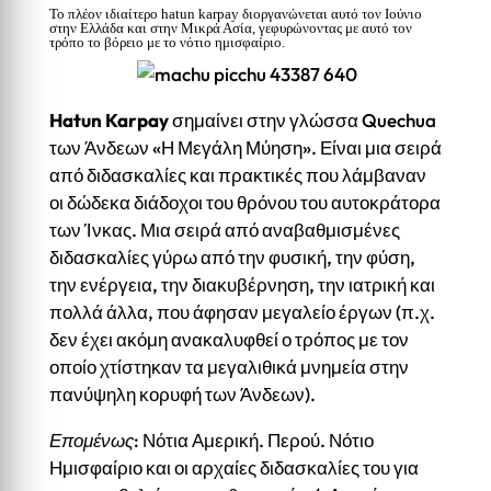
Το πλέον ιδιαίτερο hatun karpay διοργανώνεται αυτό τον Ιούνιο
στην Ελλάδα και στην Μικρά Ασία, γεφυρώνοντας με αυτό τον
τρόπο το βόρειο με το νότιο ημισφαίριο.
Hatun Karpay
σημαίνει στην γλώσσα Quechua
των Άνδεων «Η Μεγάλη Μύηση». Είναι μια σειρά
από διδασκαλίες και πρακτικές που λάμβαναν
οι δώδεκα διάδοχοι του θρόνου του αυτοκράτορα
των Ίνκας. Μια σειρά από αναβαθμισμένες
διδασκαλίες γύρω από την φυσική, την φύση,
την ενέργεια, την διακυβέρνηση, την ιατρική και
πολλά άλλα, που άφησαν μεγαλείο έργων (π.χ.
δεν έχει ακόμη ανακαλυφθεί ο τρόπος με τον
οποίο χτίστηκαν τα μεγαλιθικά μνημεία στην
πανύψηλη κορυφή των Άνδεων).
Επομένως
: Νότια Αμερική. Περού. Νότιο
Ημισφαίριο και οι αρχαίες διδασκαλίες του για