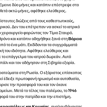
 Έμεινε δύο μήνες και κατόπιν επέστρεψε στο
Μετά οκτώ μήνες, αφέθηκε ελεύθερος.
στευτες διώξεις από τους καθεστωτικούς,
ρικού. Δεν του επέτρεπαν να ασκεί το ιατρικό
 χειρουργείο φορώντας τον Τίμιο Σταυρό.
θρόνο και κατόπιν οδηγήθηκε ξανά στη
Βόρεια
από το ένα μάτι. Εκδίδονται τα συγγράμματά
ική του ιδιότητα. Αφέθηκε ελεύθερος και
το επάγγελμα του ιατρού δωρεάν. Αυτό
πάλι και τον οδήγησαν στη Σιβηρία εξορία.
τρατεύματα στη Ρωσία. Ο εξόριστος επίσκοπος
κεί έδειξε πρωτοφανή ηρωισμό και αυτοθυσία,
ώρισε την προσφορά του και τον έκανε
μείων. Μετά το τέλος του πολέμου, το 1946
φορά του στην πατρίδα και την επιστήμη.
ερουπόλεως και Κριμαίας
, αναλαμβάνοντας