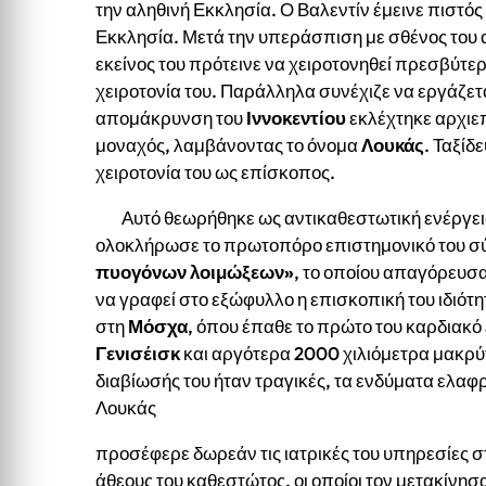
την αληθινή Εκκλησία. Ο Βαλεντίν έμεινε πιστός
Εκκλησία. Μετά την υπεράσπιση με σθένος του
εκείνος του πρότεινε να χειροτονηθεί πρεσβύτερος
χειροτονία του. Παράλληλα συνέχιζε να εργάζετα
απομάκρυνση του
Ιννοκεντίου
εκλέχτηκε αρχιε
μοναχός, λαμβάνοντας το όνομα
Λουκάς
. Ταξίδ
χειροτονία του ως επίσκοπος.
Αυτό θεωρήθηκε ως αντικαθεστωτική ενέργεια
ολοκλήρωσε το πρωτοπόρο επιστημονικό του 
πυογόνων λοιμώξεων»
, το οποίου απαγόρευσ
να γραφεί στο εξώφυλλο η επισκοπική του ιδιότ
στη
Μόσχα
, όπου έπαθε το πρώτο του καρδιακό 
Γενισέισκ
και αργότερα 2000 χιλιόμετρα μακρύ
διαβίωσής του ήταν τραγικές, τα ενδύματα ελαφρ
Λουκάς
προσέφερε δωρεάν τις ιατρικές του υπηρεσίες σ
άθεους του καθεστώτος, οι οποίοι τον μετακίνη