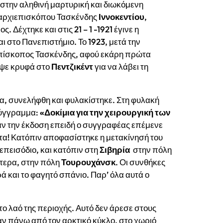
 στην αληθινή μαρτυρική και διωκόμενη
 αρχιεπισκόπου Τασκένδης
Ιννοκεντίου
,
. Δέχτηκε και στις 21 – 1 -1921 έγινε η
ι στο Πανεπιστήμιο. Το 1923, μετά την
πίσκοπος Τασκένδης, αφού εκάρη πρώτα
εψε κρυφά στο
Πεντζικέντ
για να λάβει τη
, συνελήφθη και φυλακίστηκε. Στη φυλακή
σύγγραμμα:
«Δοκίμια για την χειρουργική των
αν την έκδοση επειδή ο συγγραφέας επέμενε
ητα! Κατόπιν αποφασίστηκε η μετακίνησή του
επεισόδιο, και κατόπιν στη
Σιβηρία
στην πόλη
τερα, στην πόλη
Τουρουχάνσκ
. Οι συνθήκες
ά και το φαγητό σπάνιο. Παρ’ όλα αυτά ο
το λαό της περιοχής. Αυτό δεν άρεσε στους
σαν πάνω από τον αρκτικό κύκλο, στο χωριό