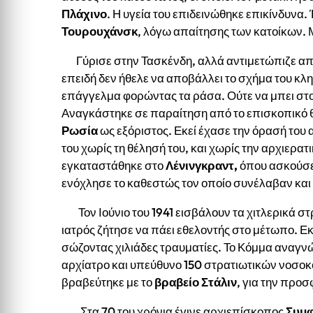
Πλάχινο
. Η υγεία του επιδεινώθηκε επικίνδυνα.
Τουρουχάνσκ
, λόγω απαίτησης των κατοίκων. 
Γύρισε στην Τασκένδη, αλλά αντιμετώπιζε απί
επειδή δεν ήθελε να αποβάλλει το σχήμα του κλη
επάγγελμα φορώντας τα ράσα. Ούτε να μπει στο
Αναγκάστηκε σε παραίτηση από το επισκοπικό 
Ρωσία
ως εξόριστος. Εκεί έχασε την όρασή του 
του χωρίς τη θέλησή του, και χωρίς την αρχιερατ
εγκαταστάθηκε στο
Λένινγκραντ,
όπου ασκούσε 
ενόχλησε το καθεστώς τον οποίο συνέλαβαν και 
Τον Ιούνιο του 1941 εισβάλουν τα χιτλερικά σ
ιατρός ζήτησε να πάει εθελοντής στο μέτωπο. Ε
σώζοντας χιλιάδες τραυματίες. Το Κόμμα αναγν
αρχίατρο και υπεύθυνο 150 στρατιωτικών νοσοκο
βραβεύτηκε με το
βραβείο Στάλιν
, για την προσ
Στα 70 του χρόνια έγινε αρχιεπίσκοπος
Συμφ