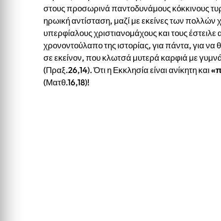
στους προσωρινά παντοδυνάμους κόκκινους τυρά
ηρωική αντίσταση, μαζί με εκείνες των πολλών 
υπερφίαλους χριστιανομάχους και τους έστειλε
χρονοντούλαπο της ιστορίας, για πάντα, για να θ
σε εκείνον, που κλωτσά μυτερά καρφιά με γυμν
(Πραξ.26,14). Ότι η Εκκλησία είναι ανίκητη και
«π
(Ματθ.16,18)!