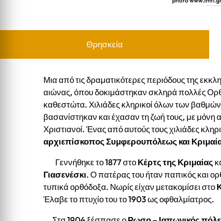
photo www.imtl.g
ΑΓΙΟΣ ΛΟΥΚΑΣ Ο ΙΑΤΡΟΣ, ΑΡΧΙΕΠΙΣΚΟΠΟΣ ΣΥΜ
Θρησκεία
Μια από τις δραματικότερες περιόδους της εκκλησ
αιώνας, όπου δοκιμάστηκαν σκληρά πολλές Ορθ
καθεστώτα. Χιλιάδες κληρικοί όλων των βαθμών
βασανίστηκαν και έχασαν τη ζωή τους, με μόνη α
Χριστιανοί. Ένας από αυτούς τους χιλιάδες κληρ
αρχιεπίσκοπος Συμφερουπόλεως και Κριμαία
Γεννήθηκε το 1877 στο
Κέρτς της Κριμαίας
κα
Γιασενέσκι
. Ο πατέρας του ήταν παπικός και ο
τυπικά ορθόδοξα. Νωρίς είχαν μετακομίσει στο
Έλαβε το πτυχίο του το 1903 ως οφθαλμίατρος.
Στα 1904 ξέσπασε ο
Ρωσο – Ιαπωνικός πόλ