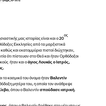
r/?page_id=3012
ΦΕΡΟΥΠΟΛΕΩΣ ΚΑΙ ΚΡΙΜΑΙΑΣ
ος
ιαστικής μας ιστορίας είναι και ο 20
όδοξες Εκκλησίες από τα μαρξιστικά
 καθώς και εκατομμύρια πιστοί διώχτηκαν,
ιτία ότι πίστευαν στο Θεό και ήταν Ορθόδοξοι
ικούς ήταν και ο
άγιος Λουκάς ο Ιατρός,
ς.
ι το κοσμικό του όνομα ήταν
Βαλεντίν
ρθόδοξη μητέρα του, η οποία τον ανάθρεψε
Κίεβο
, όπου ο Βαλεντίν
σπούδασε ιατρική
.
εμος
, όπου ο Βαλεντίν βρέθηκε στο μέτωπο ως