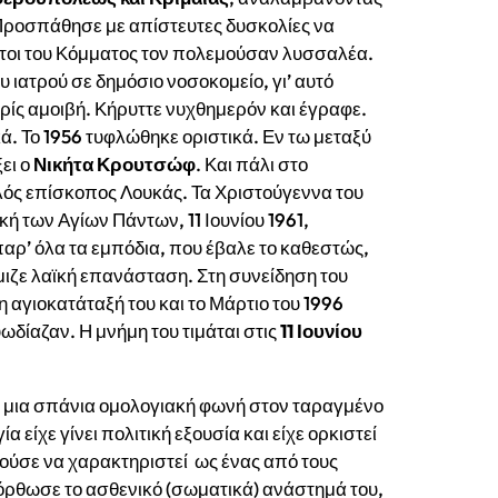
 Προσπάθησε με απίστευτες δυσκολίες να
ετοι του Κόμματος τον πολεμούσαν λυσσαλέα.
 ιατρού σε δημόσιο νοσοκομείο, γι’ αυτό
ωρίς αμοιβή. Κήρυττε νυχθημερόν και έγραφε.
ά. Το 1956 τυφλώθηκε οριστικά. Εν τω μεταξύ
ει ο
Νικήτα Κρουτσώφ
. Και πάλι στο
λός επίσκοπος Λουκάς. Τα Χριστούγεννα του
κή των Αγίων Πάντων, 11 Ιουνίου 1961,
 παρ’ όλα τα εμπόδια, που έβαλε το καθεστώς,
ύμιζε λαϊκή επανάσταση. Στη συνείδηση του
 η αγιοκατάταξή του και το Μάρτιο του 1996
ωδίαζαν. Η μνήμη του τιμάται στις
11 Ιουνίου
 μια σπάνια ομολογιακή φωνή στον ταραγμένο
α είχε γίνει πολιτική εξουσία και είχε ορκιστεί
ρούσε να χαρακτηριστεί ως ένας από τους
όρθωσε το ασθενικό (σωματικά) ανάστημά του,