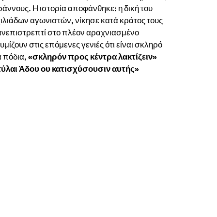
ννους. Η ιστορία αποφάνθηκε: η δική του
χιλιάδων αγωνιστών, νίκησε κατά κράτος τους
 ανεπιστρεπτί στο πλέον αραχνιασμένο
υμίζουν στις επόμενες γενιές ότι είναι σκληρό
ά πόδια,
«σκληρόν προς κέντρα λακτίζειν»
ύλαι Άδου ου κατισχύσουσιν αυτής»