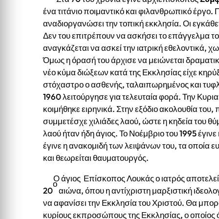
ένα τιτάνιο ποιμαντικό και φιλανθρωπικό έργο.
αναδιοργανώσει την τοπική εκκλησία. Οι εγκάθ
Δεν του επιτρέπουν να ασκήσει το επάγγελμα του
αναγκάζεται να ασκεί την ιατρική εθελοντικά, χ
Όμως η όρασή του άρχισε να μειώνεται δραματικ
νέο κύμα διώξεων κατά της Εκκλησίας είχε κηρύξ
στόχαστρο ο ασθενής, ταλαιπωρημένος και τυφ
1960 λειτούργησε για τελευταία φορά. Την Κυρια
κοιμήθηκε ειρηνικά. Στην εξόδιο ακολουθία του,
συμμετέσχε χιλιάδες λαού, ώστε η κηδεία του θ
λαού ήταν ήδη άγιος. Το Νοέμβριο του 1995 έγινε
έγινε η ανακομιδή των λειψάνων του, τα οποία ευ
και θεωρείται θαυματουργός.
Ο άγιος Επίσκοπος Λουκάς ο ιατρός αποτελεί
ο
20
αιώνα, όπου η αντίχριστη μαρξιστική ιδεολογί
να αφανίσει την Εκκλησία του Χριστού. Θα μπο
κυρίους εκπροσώπους της Εκκλησίας, ο οποίος 