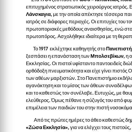
επιτυχημένος στρατιωτικός χειρούργος ιατρός. 
Λάνσκαγια
, με την οποία απέκτησε τέσσερα παι
ιατρός σε διάφορες περιοχές. Οι επιτυχίες του 
πρωτοποριακές μεθόδους αναισθησίας, ενώ στο
πρωτοπόρος. Ασχολήθηκε ιδιαίτερα με τη θερα
Το 1917 εκλέχτηκε καθηγητής στο
Πανεπιστή
ξεσπάσει η επανάσταση των
Μπολσεβίκων
, η
Εκκλησίας. Οι πιστοί υφίσταντο παντοειδείς διώξ
ορθόδοξη πνευματικότητα και είχε γίνει πιστός Ο
των αθέων μαρξιστών. Στο Πανεπιστήμιο εκδήλω
αγανάκτηση και το μίσος των άθεων συναδέλφω
και το καθεστώς τον συνέλαβε. Ευτυχώς, με θα
ελεύθερος. Όμως πέθανε η σύζυγός του από φυμ
επιμέλεια των παιδιών του στην πιστή νοσοκόμ
Από τις πρώτες ημέρες το άθεο καθεστώς δημ
«Ζώσα Εκκλησία»
, για να ελέγχει τους πιστούς