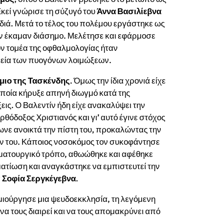
Εκεί γνώρισε τη σύζυγό του
Άννα Βασιλίεβνα
διά. Μετά το τέλος του πολέμου εργάστηκε ως
τον έκαμαν διάσημο. Μελέτησε και εφάρμοσε
ν τομέα της οφθαλμολογίας ήταν
πεία των πυογόνων λοιμώξεων.
μιο της Τασκένδης
. Όμως την ίδια χρονιά είχε
 οποία κήρυξε απηνή διωγμό κατά της
εις. Ο Βαλεντίν ήδη είχε ανακαλύψει την
ρθόδοξος Χριστιανός και γι’ αυτό έγινε στόχος
νε ανοικτά την πίστη του, προκαλώντας την
ν του. Κάποιος νοσοκόμος τον συκοφάντησε
υματουργικό τρόπο, αθωώθηκε και αφέθηκε
ατίωση και αναγκάστηκε να εμπιστευτεί την
α
Σοφία Σεργκέγεβνα
.
ιούργησε μια ψευδοεκκλησία, τη λεγόμενη
, να τους διαιρεί και να τους απομακρύνει από