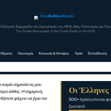
 Ελληνική Εφημερίδα της Ομογένειας στις ΗΠΑ, Νέα, Πολιτισμός και Τέχ
The Greek Newspaper & the Greek Radio in the USA
 Θέματα
Οικονομία
Κοινωνία & Απόψεις
Υγεία
Εκπαίδευση
ι καμία σημασία ας μου
Οι Έλληνες 
τερο λάθος. Η σημερινή,
νδήποτε ψάχνει να βρει τον
500+ πρόσωπα και φορ
ζωντανό