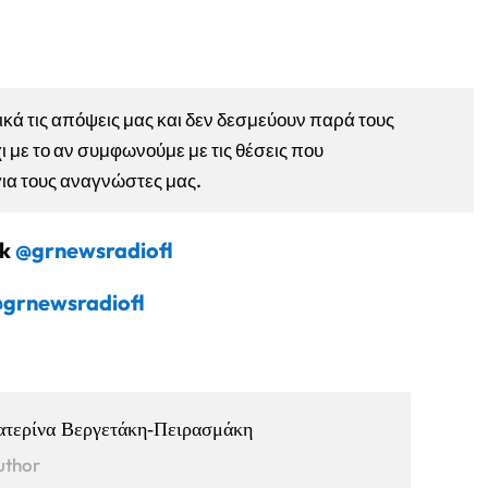
ά τις απόψεις μας και δεν δεσμεύουν παρά τους
ι με το αν συμφωνούμε με τις θέσεις που
για τους αναγνώστες μας.
ok
@grnewsradiofl
grnewsradiofl
ατερίνα Βεργετάκη-Πειρασμάκη
uthor