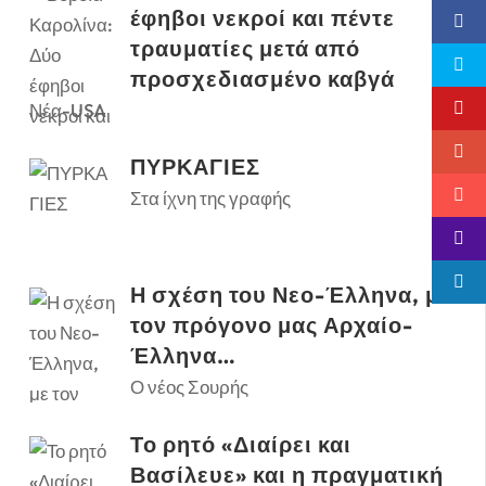
έφηβοι νεκροί και πέντε
τραυματίες μετά από
προσχεδιασμένο καβγά
Νέα-USA
ΠΥΡΚΑΓΙΕΣ
Στα ίχνη της γραφής
Η σχέση του Νεο-Έλληνα, με
τον πρόγονο μας Αρχαίο-
Έλληνα…
Ο νέος Σουρής
Το ρητό «Διαίρει και
Βασίλευε» και η πραγματική