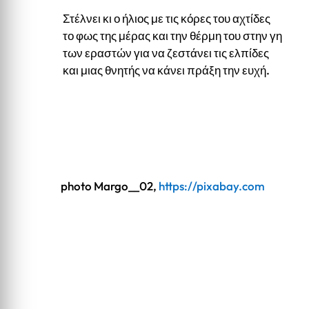
Στέλνει κι ο ήλιος με τις κόρες του αχτίδες
το φως της μέρας και την θέρμη του στην γη
των εραστών για να ζεστάνει τις ελπίδες
και μιας θνητής να κάνει πράξη την ευχή.
photo Margo__02,
https://pixabay.com