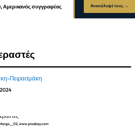
Ανακάλυψέ τους →
0, Αμερικανός συγγραφέας
 εραστές
άκη-Πειρασμάκη
, 2024
 Margo__02, www.pixabay.com