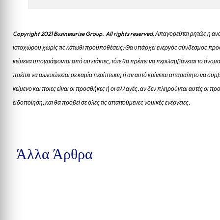
Copyright 2021 Businessrise Group. All rights reserved. Απαγορεύται ρητώς η
ιστοχώρου χωρίς τις κάτωθι προυποθέσεις: Θα υπάρχει ενεργός σύνδεσμος προς
κείμενα υπογράφονται από συντάκτες, τότε θα πρέπει να περιλαμβάνεται το όνομα
πρέπει να αλλοιώνεται σε καμία περίπτωση ή αν αυτό κρίνεται απαραίτητο να συμβ
κείμενο και ποιες είναι οι προσθήκες ή οι αλλαγές. αν δεν πληρούνται αυτές οι 
ειδοποίηση, και θα προβεί σε όλες τις απαιτούμενες νομικές ενέργειες.
Άλλα Άρθρα