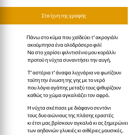
Στα ίχνη της γραφής
Πάνω στο κύμα που χαϊδεύει τ’ ακρογιάλι
ακούμπησα ένα ολοδρόσερο φιλί
Να στο χαρίσει φιλντισένιο μου κοράλλι
προτού η νύχτα συναντήσει την αυγή.
Τ’ αστέρια τ’ άναψα λυχνάρια να φωτίζουν
τούτη την ένωση της γης με το νερό
που λόγια αγάπης μεταξύ τους ψιθυρίζουν
καθώς το χώμα αγκαλιάζει τον αφρό.
Η νύχτα σκέπασε με διάφανο σεντόνι
τους δυο αιώνιους της πλάσης εραστές
κι έτσι μας βρίσκουν αγκαλιά κι ας ξημερώνει
των αηδονιών γλυκιές κι αιθέριες μουσικές.