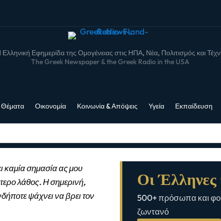
 Ελληνική Εφημερίδα της Ομογένειας στις ΗΠΑ, Νέα, Πολιτισμός και Τέχ
The Greek Newspaper & the Greek Radio in the USA
 Θέματα
Οικονομία
Κοινωνία & Απόψεις
Υγεία
Εκπαίδευση
ι καμία σημασία ας μου
Οι Έλληνες 
τερο λάθος. Η σημερινή,
νδήποτε ψάχνει να βρει τον
500+ πρόσωπα και φορ
ζωντανό