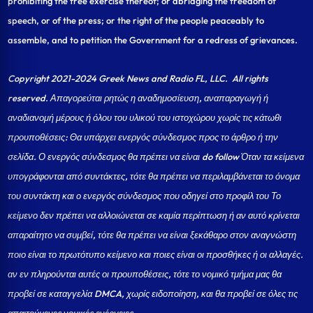
prohibiting the free exercise thereof; or abridging the freedom of
speech, or of the press; or the right of the people peaceably to
assemble, and to petition the Government for a redress of grievances.
Copyright 2021-2024 Greek News and Radio FL, LLC
. All rights
reserved. Απαγορεύται ρητώς η αναδημοσίευση, αναπαραγωγή ή
αναδιανομή μέρους ή όλου του υλικού του ιστοχώρου χωρίς τις κάτωθι
προυποθέσεις: Θα υπάρχει ενεργός σύνδεσμος προς το άρθρο ή την
σελίδα.
Ο ενεργός σύνδεσμος θα πρέπει να είναι do follow Όταν τα κείμενα
υπογράφονται από συντάκτες, τότε θα πρέπει να περιλαμβάνεται το όνομα
του συντάκτη και ο ενεργός σύνδεσμος που οδηγεί στο προφίλ του Το
κείμενο δεν πρέπει να αλλοιώνεται σε καμία περίπτωση ή αν αυτό κρίνεται
απαραίτητο να συμβεί, τότε θα πρέπει να είναι ξεκάθαρο στον αναγνώστη
ποιο είναι το πρωτότυπο κείμενο και ποιες είναι οι προσθήκες ή οι αλλαγές.
αν εν πληρούνται αυτές οι προυποθέσεις, τότε το νομικό τμήμα μας θα
προβεί σε καταγγελία DMCA, χωρίς ειδοποίηση, και θα προβεί σε όλες τις
απαιτούμενες νομικές ενέργειες.