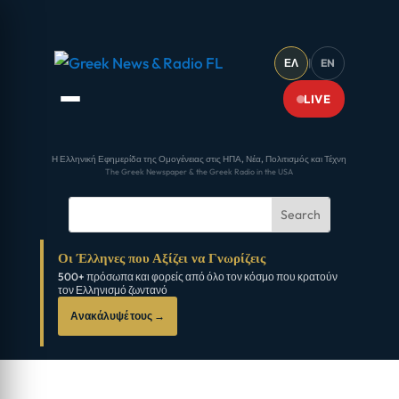
ΕΛ
|
EN
LIVE
Η Ελληνική Εφημερίδα της Ομογένειας στις ΗΠΑ, Νέα, Πολιτισμός και Τέχνη
The Greek Newspaper & the Greek Radio in the USA
Οι Έλληνες που Αξίζει να Γνωρίζεις
500+ πρόσωπα και φορείς από όλο τον κόσμο που κρατούν
τον Ελληνισμό ζωντανό
Ανακάλυψέ τους →