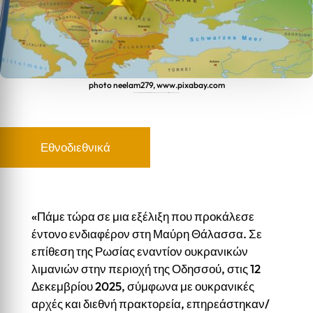
photo neelam279, www.pixabay.com
Αποκάλυψη Ι. Μπαλτζώη στο BLUE SKY: Οι Ρώσοι χτύπησαν τουρκικό πλοίο που μετέφερε όπλα στην Ουκρανία
Εθνοδιεθνικά
«Πάμε τώρα σε μια εξέλιξη που προκάλεσε
έντονο ενδιαφέρον στη Μαύρη Θάλασσα. Σε
επίθεση της Ρωσίας εναντίον ουκρανικών
λιμανιών στην περιοχή της Οδησσού, στις 12
Δεκεμβρίου 2025, σύμφωνα με ουκρανικές
αρχές και διεθνή πρακτορεία, επηρεάστηκαν/