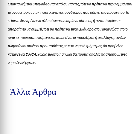
Όταν τα κείμενα υπογράφονται από συντάκτες, τότε θα πρέπει να περιλαμβάνεται
το όνομα του συντάκτη και ο ενεργός σύνδεσμος που οδηγεί στο προφίλ του Το
κείμενο δεν πρέπει να αλλοιώνεται σε καμία περίπτωση ή αν αυτό κρίνεται
απαραίτητο να συμβεί, τότε θα πρέπει να είναι ξεκάθαρο στον αναγνώστη ποιο
είναι το πρωτότυπο κείμενο και ποιες είναι οι προσθήκες ή οι αλλαγές. αν δεν
πληρούνται αυτές οι προυποθέσεις, τότε το νομικό τμήμα μας θα προβεί σε
καταγγελία DMCA, χωρίς ειδοποίηση, και θα προβεί σε όλες τις απαιτούμενες
νομικές ενέργειες.
Άλλα Άρθρα