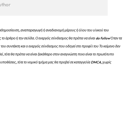
uthor
 αναδημοσίευση, αναπαραγωγή ή αναδιανομή μέρους ή όλου του υλικού του
 το άρθρο ή την σελίδα.
Ο ενεργός σύνδεσμος θα πρέπει να είναι do follow Όταν τα
 του συντάκτη και ο ενεργός σύνδεσμος που οδηγεί στο προφίλ του Το κείμενο δεν
εί, τότε θα πρέπει να είναι ξεκάθαρο στον αναγνώστη ποιο είναι το πρωτότυπο
προυποθέσεις, τότε το νομικό τμήμα μας θα προβεί σε καταγγελία DMCA, χωρίς