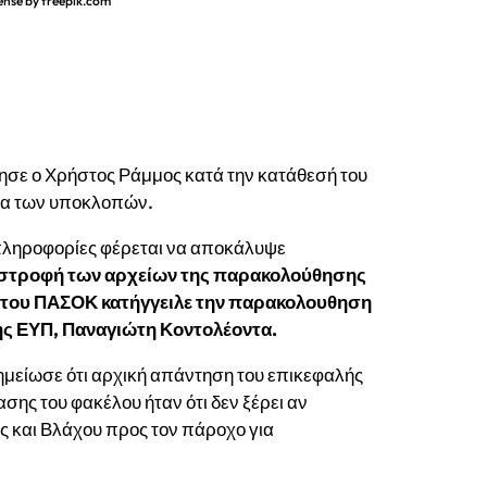
ense by freepik.com
σε ο Χρήστος Ράμμος κατά την κατάθεσή του
έμα των υποκλοπών.
πληροφορίες φέρεται να αποκάλυψε
αστροφή των αρχείων της παρακολούθησης
ς του ΠΑΣΟΚ κατήγγειλε την παρακολουθηση
 της ΕΥΠ, Παναγιώτη Κοντολέοντα.
ημείωσε ότι αρχική απάντηση του επικεφαλής
σης του φακέλου ήταν ότι δεν ξέρει αν
ς και Βλάχου προς τον πάροχο για