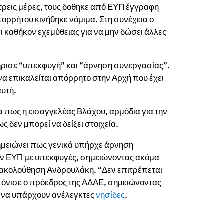
τρεις μέρες, τους δοθηκε από ΕΥΠ έγγραφη
πορρήτου κινήθηκε νόμιμα. Στη συνέχεια ο
 καθήκον εχεμύθειας για να μην δώσει άλλες
ήρισε “υπεκφυγή” και “άρνηση συνεργασίας”.
να επικαλείται απόρρητο στην Αρχή που έχει
αυτή.
 πως η εισαγγελέας Βλάχου, αρμόδια για την
ς δεν μπορεί να δείξει στοιχεία.
ημειώνει πως γενικά υπήρχε άρνηση
την ΕΥΠ με υπεκφυγές, σημειώνοντας ακόμα
ρακολούθηση Ανδρουλάκη. “Δεν επιτρέπεται
α τόνισε ο πρόεδρος της ΑΔΑΕ, σημειώνοντας
ι να υπάρχουν ανέλεγκτες
νησίδες
.