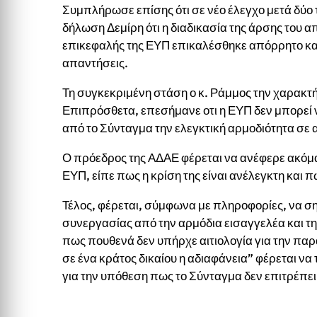
Συμπλήρωσε επίσης ότι σε νέο έλεγχο μετά δύο 
δήλωση Δεμίρη ότι η διαδικασία της άρσης του α
επικεφαλής της ΕΥΠ επικαλέσθηκε απόρρητο και
απαντήσεις.
Τη συγκεκριμένη στάση ο κ. Ράμμος την χαρακτ
Επιπρόσθετα, επεσήμανε οτι η ΕΥΠ δεν μπορεί 
από το Σύνταγμα την ελεγκτική αρμοδιότητα σε 
Ο πρόεδρος της ΑΔΑΕ φέρεται να ανέφερε ακόμα
ΕΥΠ, είπε πως η κρίση της είναι ανέλεγκτη και πω
Τέλος, φέρεται, σύμφωνα με πληροφορίες, να σ
συνεργασίας από την αρμόδια εισαγγελέα και 
πως πουθενά δεν υπήρχε αιτιολογία για την πα
σε ένα κράτος δικαίου η αδιαφάνεια” φέρεται ν
για την υπόθεση πως το Σύνταγμα δεν επιτρέπε