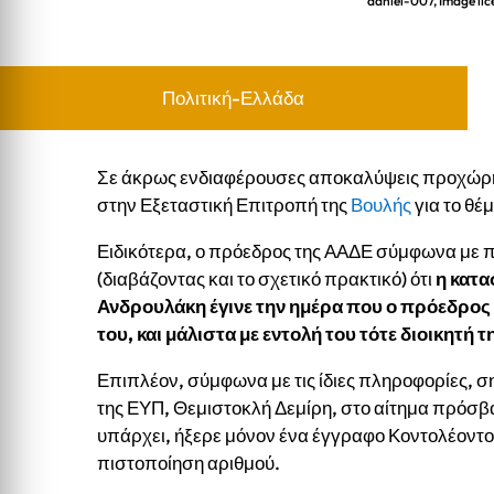
daniel-007, Image lic
Πολιτική-Ελλάδα
Σε άκρως ενδιαφέρουσες αποκαλύψεις προχώρη
στην Εξεταστική Επιτροπή της
Βουλής
για το θ
Ειδικότερα, ο πρόεδρος της ΑΑΔΕ σύμφωνα με 
(διαβάζοντας και το σχετικό πρακτικό) ότι
η κατ
Ανδρουλάκη έγινε την ημέρα που ο πρόεδρο
του, και μάλιστα με εντολή του τότε διοικητή
Επιπλέον, σύμφωνα με τις ίδιες πληροφορίες, σ
της ΕΥΠ, Θεμιστοκλή Δεμίρη, στο αίτημα πρόσβα
υπάρχει, ήξερε μόνον ένα έγγραφο Κοντολέοντο
πιστοποίηση αριθμού.