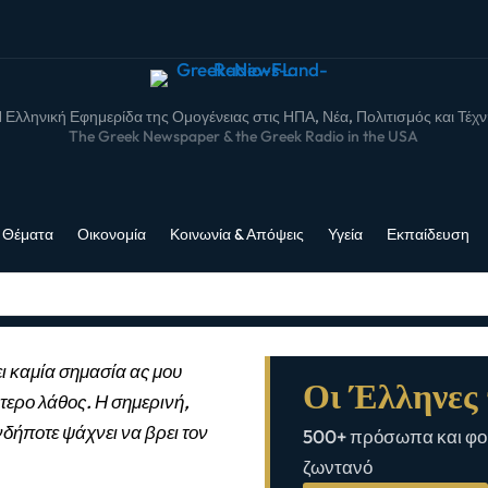
 Ελληνική Εφημερίδα της Ομογένειας στις ΗΠΑ, Νέα, Πολιτισμός και Τέχ
The Greek Newspaper & the Greek Radio in the USA
 Θέματα
Οικονομία
Κοινωνία & Απόψεις
Υγεία
Εκπαίδευση
ι καμία σημασία ας μου
Οι Έλληνες 
τερο λάθος. Η σημερινή,
νδήποτε ψάχνει να βρει τον
500+ πρόσωπα και φορ
ζωντανό