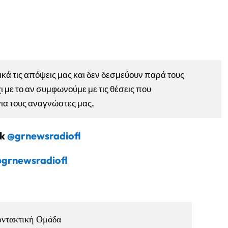
ά τις απόψεις μας και δεν δεσμεύουν παρά τους
ι με το αν συμφωνούμε με τις θέσεις που
για τους αναγνώστες μας.
ok
@grnewsradiofl
grnewsradiofl
υντακτική Ομάδα