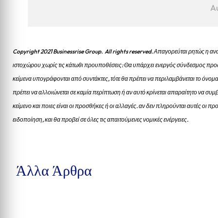
A
Copyright 2021 Businessrise Group. All rights reserved. Απαγορεύται ρητώς η
ιστοχώρου χωρίς τις κάτωθι προυποθέσεις: Θα υπάρχει ενεργός σύνδεσμος προς
κείμενα υπογράφονται από συντάκτες, τότε θα πρέπει να περιλαμβάνεται το όνομα
πρέπει να αλλοιώνεται σε καμία περίπτωση ή αν αυτό κρίνεται απαραίτητο να συμβ
κείμενο και ποιες είναι οι προσθήκες ή οι αλλαγές. αν δεν πληρούνται αυτές οι 
ειδοποίηση, και θα προβεί σε όλες τις απαιτούμενες νομικές ενέργειες.
Άλλα Άρθρα