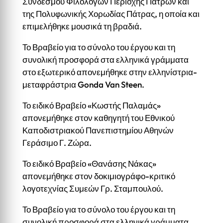
Συνδέσμου Φιλολόγων Περιοχής Πατρών και
της Πολυφωνικής Χορωδίας Πάτρας, η οποία και
επιμελήθηκε μουσικά τη βραδιά.
Το Βραβείο για το σύνολο του έργου και τη
συνολική προσφορά στα ελληνικά γράμματα
στο εξωτερικό απονεμήθηκε στην ελληνίστρια-
μεταφράστρια Gonda Van Steen.
Το ειδικό Βραβείο «Κωστής Παλαμάς»
απονεμήθηκε στον καθηγητή του Εθνικού
Καποδιστριακού Πανεπιστημίου Αθηνών
Γεράσιμο Γ. Ζώρα.
Το ειδικό Βραβείο «Θανάσης Νάκας»
απονεμήθηκε στον δοκιμιογράφο-κριτικό
λογοτεχνίας Συμεών Γρ. Σταμπουλού.
Το Βραβείο για το σύνολο του έργου και τη
συνολική προσφορά στα ελληνικά γράμματα