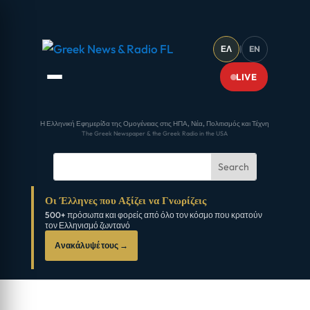
ΕΛ
|
EN
LIVE
Η Ελληνική Εφημερίδα της Ομογένειας στις ΗΠΑ, Νέα, Πολιτισμός και Τέχνη
The Greek Newspaper & the Greek Radio in the USA
Οι Έλληνες που Αξίζει να Γνωρίζεις
500+ πρόσωπα και φορείς από όλο τον κόσμο που κρατούν
τον Ελληνισμό ζωντανό
Ανακάλυψέ τους →