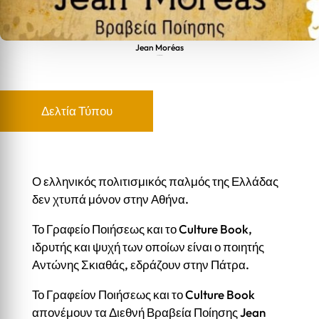
Jean Moréas
Jean Moréas
Δελτία Τύπου
Ο ελληνικός πολιτισμικός παλμός της Ελλάδας
δεν χτυπά μόνον στην Αθήνα.
Το Γραφείο Ποιήσεως και το Culture Book,
ιδρυτής και ψυχή των οποίων είναι ο ποιητής
Αντώνης Σκιαθάς, εδράζουν στην Πάτρα.
Το Γραφείον Ποιήσεως και το Culture Book
απονέμουν τα Διεθνή Βραβεία Ποίησης Jean