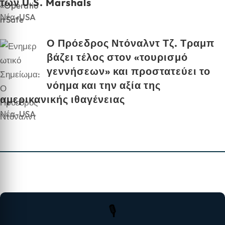
των U.S. Marshals
Νέα-USA
Ο Πρόεδρος Ντόναλντ Τζ. Τραμπ
βάζει τέλος στον «τουρισμό
γεννήσεων» και προστατεύει το
νόημα και την αξία της
αμερικανικής ιθαγένειας
Νέα-USA
🎙