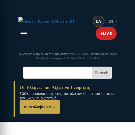
ΕΛ
|
EN
LIVE
Η Ελληνική Εφημερίδα της Ομογένειας στις ΗΠΑ, Νέα, Πολιτισμός και Τέχνη
The Greek Newspaper & the Greek Radio in the USA
Οι Έλληνες που Αξίζει να Γνωρίζεις
500+ πρόσωπα και φορείς από όλο τον κόσμο που κρατούν
τον Ελληνισμό ζωντανό
Ανακάλυψέ τους →