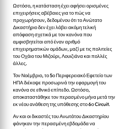
Ωστόσο, η κατάσταση έχει αφήσει ορισμένες
επιχειρήσεις αβέβαιες για το πώς να
προχωρήσουν, δεδομένου ότι το Ανώτατο
Δικαστήριο δεν έχει λάβει ακόμη τελική
απόφαση σχετικά με τον κανόνα που
αμφισβητείται από έναν αριθμό
επιχειρηματικών ομάδων, μαζί με τις πολιτείες
του Οχάιο του Μιζούρι, Λουιζιάνα και πολλές
άλλες.
Τον Νοέμβριο, το 5ο Περιφερειακό Εφετείο των
ΗΠΑ διέκοψε προσωρινά την εφαρμογή του
κανόνα σε εθνικό επίπεδο. Ωστόσο,
αποκαταστάθηκε τον περασμένο μήνα μετά την
εκ νέου ανάθεση της υπόθεσης στο 6ο Circuit.
Αν και οι δικαστές του Ανωτάτου Δικαστηρίου
φάνηκαν την περασμένη εβδομάδα να