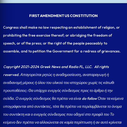
FIRST AMENDMENT US CONSTITUTION
Congress shall make no law respecting an establishment of religion, or
prohibiting the free exercise thereof; or abridging the freedom of
speech, or of the press; or the right of the people peaceably to
assemble, and to petition the Government for a redress of grievances.
Copyright 2021-2024 Greek News and Radio FL, LLC
. All rights
reserved. Απαγορεύται ρητώς η αναδημοσίευση, αναπαραγωγή ή
αναδιανομή μέρους ή όλου του υλικού του ιστοχώρου χωρίς τις κάτωθι
προυποθέσεις: Θα υπάρχει ενεργός σύνδεσμος προς το άρθρο ή την
σελίδα.
Ο ενεργός σύνδεσμος θα πρέπει να είναι do follow Όταν τα κείμενα
υπογράφονται από συντάκτες, τότε θα πρέπει να περιλαμβάνεται το όνομα
του συντάκτη και ο ενεργός σύνδεσμος που οδηγεί στο προφίλ του Το
κείμενο δεν πρέπει να αλλοιώνεται σε καμία περίπτωση ή αν αυτό κρίνεται