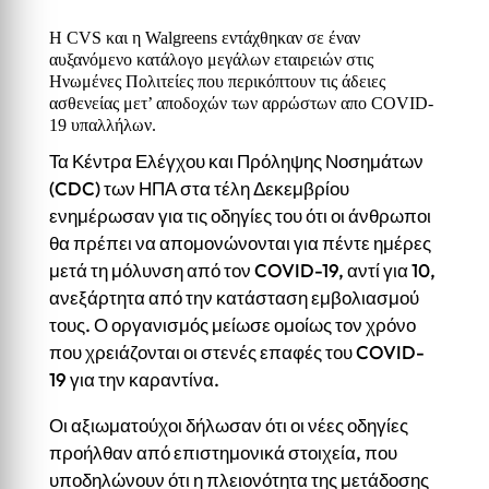
Η CVS και η Walgreens εντάχθηκαν σε έναν
αυξανόμενο κατάλογο μεγάλων εταιρειών στις
Ηνωμένες Πολιτείες που περικόπτουν τις άδειες
ασθενείας μετ’ αποδοχών των αρρώστων απο COVID-
19 υπαλλήλων.
Τα Κέντρα Ελέγχου και Πρόληψης Νοσημάτων
(CDC) των ΗΠΑ στα τέλη Δεκεμβρίου
ενημέρωσαν για τις οδηγίες του ότι οι άνθρωποι
θα πρέπει να απομονώνονται για πέντε ημέρες
μετά τη μόλυνση από τον COVID-19, αντί για 10,
ανεξάρτητα από την κατάσταση εμβολιασμού
τους. Ο οργανισμός μείωσε ομοίως τον χρόνο
που χρειάζονται οι στενές επαφές του COVID-
19 για την καραντίνα.
Οι αξιωματούχοι δήλωσαν ότι οι νέες οδηγίες
προήλθαν από επιστημονικά στοιχεία, που
υποδηλώνουν ότι η πλειονότητα της μετάδοσης