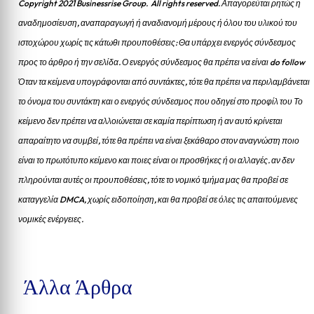
Copyright 2021 Businessrise Group. All rights reserved. Απαγορεύται ρητώς η
αναδημοσίευση, αναπαραγωγή ή αναδιανομή μέρους ή όλου του υλικού του
ιστοχώρου χωρίς τις κάτωθι προυποθέσεις: Θα υπάρχει ενεργός σύνδεσμος
προς το άρθρο ή την σελίδα.
Ο ενεργός σύνδεσμος θα πρέπει να είναι do follow
Όταν τα κείμενα υπογράφονται από συντάκτες, τότε θα πρέπει να περιλαμβάνεται
το όνομα του συντάκτη και ο ενεργός σύνδεσμος που οδηγεί στο προφίλ του Το
κείμενο δεν πρέπει να αλλοιώνεται σε καμία περίπτωση ή αν αυτό κρίνεται
απαραίτητο να συμβεί, τότε θα πρέπει να είναι ξεκάθαρο στον αναγνώστη ποιο
είναι το πρωτότυπο κείμενο και ποιες είναι οι προσθήκες ή οι αλλαγές. αν δεν
πληρούνται αυτές οι προυποθέσεις, τότε το νομικό τμήμα μας θα προβεί σε
καταγγελία DMCA, χωρίς ειδοποίηση, και θα προβεί σε όλες τις απαιτούμενες
νομικές ενέργειες.
Άλλα Άρθρα