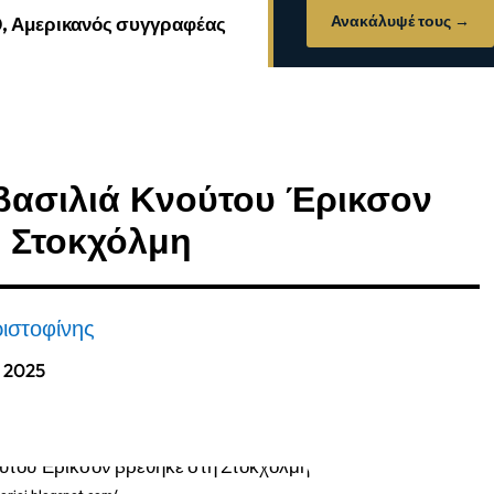
Ανακάλυψέ τους →
0, Αμερικανός συγγραφέας
βασιλιά Κνούτου Έρικσον
η Στοκχόλμη
ιστοφίνης
, 2025