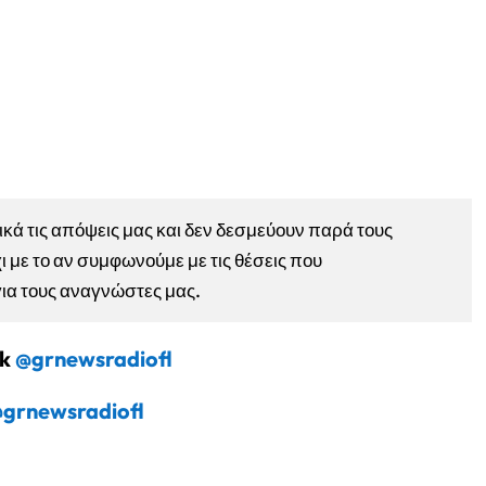
ά τις απόψεις μας και δεν δεσμεύουν παρά τους
ι με το αν συμφωνούμε με τις θέσεις που
για τους αναγνώστες μας.
ok
@grnewsradiofl
grnewsradiofl