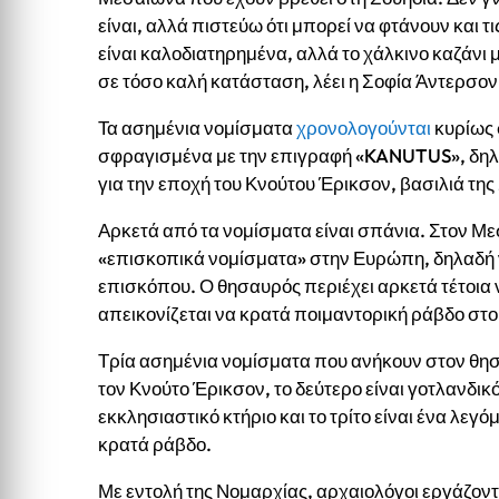
είναι, αλλά πιστεύω ότι μπορεί να φτάνουν και τι
είναι καλοδιατηρημένα, αλλά το χάλκινο καζάνι 
σε τόσο καλή κατάσταση, λέει η Σοφία Άντερσο
Τα ασημένια νομίσματα
χρονολογούνται
κυρίως 
σφραγισμένα με την επιγραφή «KANUTUS», δηλαδ
για την εποχή του Κνούτου Έρικσον, βασιλιά της
Αρκετά από τα νομίσματα είναι σπάνια. Στον 
«επισκοπικά νομίσματα» στην Ευρώπη, δηλαδή 
επισκόπου. Ο θησαυρός περιέχει αρκετά τέτοια
απεικονίζεται να κρατά ποιμαντορική ράβδο στο 
Τρία ασημένια νομίσματα που ανήκουν στον θησ
τον Κνούτο Έρικσον, το δεύτερο είναι γοτλανδικ
εκκλησιαστικό κτήριο και το τρίτο είναι ένα λε
κρατά ράβδο.
Με εντολή της Νομαρχίας, αρχαιολόγοι εργάζοντ