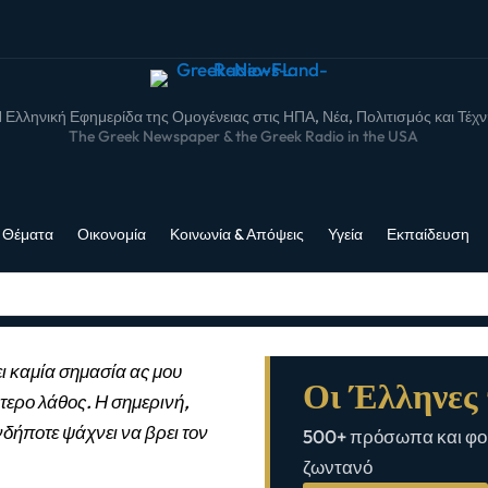
 Ελληνική Εφημερίδα της Ομογένειας στις ΗΠΑ, Νέα, Πολιτισμός και Τέχ
The Greek Newspaper & the Greek Radio in the USA
 Θέματα
Οικονομία
Κοινωνία & Απόψεις
Υγεία
Εκπαίδευση
ι καμία σημασία ας μου
Οι Έλληνες 
τερο λάθος. Η σημερινή,
νδήποτε ψάχνει να βρει τον
500+ πρόσωπα και φορ
ζωντανό