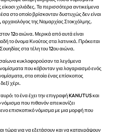
ς είκοσι χιλιάδες. Τα περισσότερα αντικείμενα
μέσα στο οποίο βρίσκονταν δυστυχώς δεν είναι
ν, αρχαιολόγος της Νομαρχίας Στοκχόλμης.
στον 12ο αιώνα. Μερικά από αυτά είναι
ή το όνομα Κνούτος στα λατινικά. Πρόκειται
 Σουηδίας στα τέλη του 12ου αιώνα.
Μεσαίωνα κυκλοφορούσαν τα λεγόμενα
νομίσματα που κόβονταν για λογαριασμό ενός
 νομίσματα, στα οποία ένας επίσκοπος
δεξί χέρι.
αυρό: το ένα έχει την επιγραφή KANUTUS και
ό νόμισμα που πιθανόν απεικονίζει
γόμενο επισκοπικό νόμισμα με μια μορφή που
αι τώρα για να εξετάσουν και να καταγράψουν