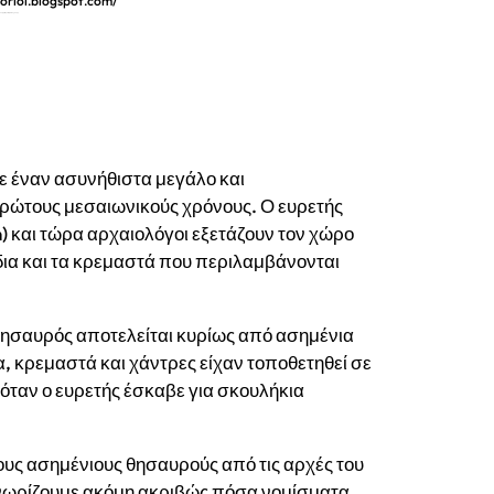
vorioi.blogspot.com/
σον βρέθηκε στη Στοκχόλμη
κε έναν ασυνήθιστα μεγάλο και
ρώτους μεσαιωνικούς χρόνους. Ο ευρετής
) και τώρα αρχαιολόγοι εξετάζουν τον χώρο
ίδια και τα κρεμαστά που περιλαμβάνονται
Ο θησαυρός αποτελείται κυρίως από ασημένια
α, κρεμαστά και χάντρες είχαν τοποθετηθεί σε
όταν ο ευρετής έσκαβε για σκουλήκια
ους ασημένιους θησαυρούς από τις αρχές του
γνωρίζουμε ακόμη ακριβώς πόσα νομίσματα