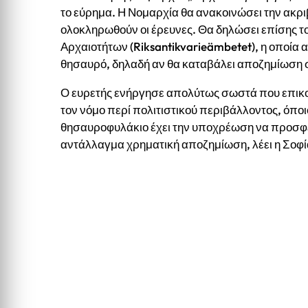
το εύρημα. Η Νομαρχία θα ανακοινώσει την ακρ
ολοκληρωθούν οι έρευνες. Θα δηλώσει επίσης τ
Αρχαιοτήτων (Riksantikvarieämbetet), η οποία 
θησαυρό, δηλαδή αν θα καταβάλει αποζημίωση 
Ο ευρετής ενήργησε απολύτως σωστά που επικο
τον νόμο περί πολιτιστικού περιβάλλοντος, όπο
θησαυροφυλάκιο έχει την υποχρέωση να προσφέ
αντάλλαγμα χρηματική αποζημίωση, λέει η Σοφ