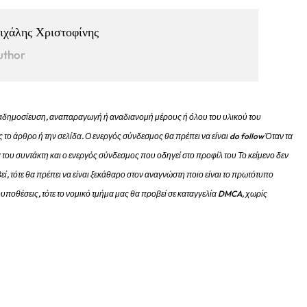
ιχάλης Χριστοφίνης
uthor
 αναδημοσίευση, αναπαραγωγή ή αναδιανομή μέρους ή όλου του υλικού του
 το άρθρο ή την σελίδα.
Ο ενεργός σύνδεσμος θα πρέπει να είναι do follow Όταν τα
 του συντάκτη και ο ενεργός σύνδεσμος που οδηγεί στο προφίλ του Το κείμενο δεν
εί, τότε θα πρέπει να είναι ξεκάθαρο στον αναγνώστη ποιο είναι το πρωτότυπο
προυποθέσεις, τότε το νομικό τμήμα μας θα προβεί σε καταγγελία DMCA, χωρίς