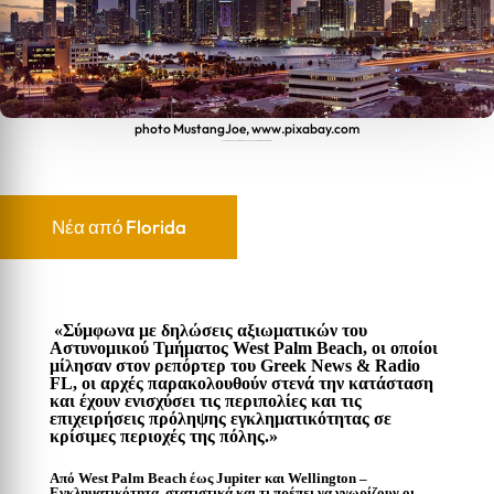
photo MustangJoe, www.pixabay.com
ΑΥΞΑΝΟΜΕΝΑ ΑΣΤΥΝΟΜΙΚΑ ΠΕΡΙΣΤΑΤΙΚΑ ΣΤΟ PALM BEACH COUNTY
Νέα από Florida
«Σύμφωνα με δηλώσεις αξιωματικών του
Αστυνομικού Τμήματος West Palm Beach, οι οποίοι
μίλησαν στον ρεπόρτερ του Greek News & Radio
FL, οι αρχές παρακολουθούν στενά την κατάσταση
και έχουν ενισχύσει τις περιπολίες και τις
επιχειρήσεις πρόληψης εγκληματικότητας σε
κρίσιμες περιοχές της πόλης.»
Από West Palm Beach έως Jupiter και Wellington –
Εγκληματικότητα, στατιστικά και τι πρέπει να γνωρίζουν οι