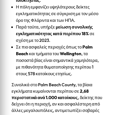
ιδιοκτησίας
.
Η πόλη εμφανίζει υψηλότερους δείκτες
εγκληματικότητας σε σύγκριση με τον μέσο
όρο της Φλόριντα και των ΗΠΑ.
Παρά ταύτα, υπήρξε
μείωση συνολικής
εγκληματικότητας κατά περίπου 18%
σε
σχέση με το 2023.
Σε πιο ασφαλείς περιοχές όπως το
Palm
Beach
και τμήματα του
Wellington
, τα
ποσοστά βίας είναι σημαντικά χαμηλότερα,
με πιθανότητα θυματοποίησης περίπου 1
στους 578 κατοίκους ετησίως.
Συνολικά στο Palm Beach County, τα βίαια
εγκλήματα κυμαίνονται περίπου σε
2,68
περιστατικά ανά 1.000 κατοίκους
, δείκτης που
δείχνει ότι η περιοχή, αν και ασφαλέστερη από
άλλες μεγαλουπόλεις, αντιμετωπίζει σοβαρές