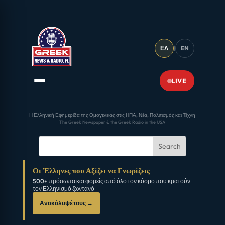
ΕΛ
|
EN
LIVE
Η Ελληνική Εφημερίδα της Ομογένειας στις ΗΠΑ, Νέα, Πολιτισμός και Τέχνη
The Greek Newspaper & the Greek Radio in the USA
Οι Έλληνες που Αξίζει να Γνωρίζεις
500+ πρόσωπα και φορείς από όλο τον κόσμο που κρατούν
τον Ελληνισμό ζωντανό
Ανακάλυψέ τους →