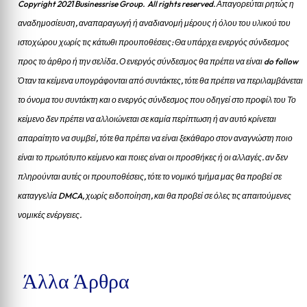
Copyright 2021 Businessrise Group. All rights reserved. Απαγορεύται ρητώς η
αναδημοσίευση, αναπαραγωγή ή αναδιανομή μέρους ή όλου του υλικού του
ιστοχώρου χωρίς τις κάτωθι προυποθέσεις: Θα υπάρχει ενεργός σύνδεσμος
προς το άρθρο ή την σελίδα.
Ο ενεργός σύνδεσμος θα πρέπει να είναι do follow
Όταν τα κείμενα υπογράφονται από συντάκτες, τότε θα πρέπει να περιλαμβάνεται
το όνομα του συντάκτη και ο ενεργός σύνδεσμος που οδηγεί στο προφίλ του Το
κείμενο δεν πρέπει να αλλοιώνεται σε καμία περίπτωση ή αν αυτό κρίνεται
απαραίτητο να συμβεί, τότε θα πρέπει να είναι ξεκάθαρο στον αναγνώστη ποιο
είναι το πρωτότυπο κείμενο και ποιες είναι οι προσθήκες ή οι αλλαγές. αν δεν
πληρούνται αυτές οι προυποθέσεις, τότε το νομικό τμήμα μας θα προβεί σε
καταγγελία DMCA, χωρίς ειδοποίηση, και θα προβεί σε όλες τις απαιτούμενες
νομικές ενέργειες.
Άλλα Άρθρα