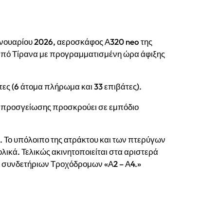
Ιανουαρίου 2026, αεροσκάφος Α320 neo της
από Τίρανα με προγραμματισμένη ώρα άφιξης
ες (6 άτομα πλήρωμα και 33 επιβάτες).
μα προσγείωσης προσκρούει σε εμπόδιο
 Το υπόλοιπο της ατράκτου και των πτερύγων
ολικά. Τελικώς ακινητοποιείται στα αριστερά
ν συνδετήριων Τροχόδρομων «Α2 – Α4.»