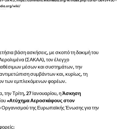
C BY-SA 4.0, https://commons.wikimedia.org/w/index.php?curid=136959930 -
edia.org/wiki/
ΤΑΣ ΕΥΡΕΙΑΣ ΚΛΙΜΑΚΑΣ / 2026
τήσια βάση ασκήσεις, με σκοπό τη δοκιμή του
ερολιμένα (ΣΑΚΑΑ), τον έλεγχο
διαθέσιμων μέσων και συστημάτων, την
αντιμετώπιση συμβάντων και, κυρίως, τη
λων των εμπλεκόμενων φορέων.
, την Τρίτη, 27 Ιανουαρίου, η
Άσκηση
ρίου
«
Ατύχημα Αεροσκάφους στον
υ Οργανισμού της Ευρωπαϊκής Ένωσης για την
φορείς: