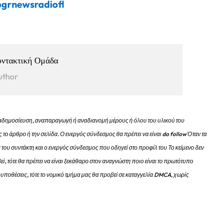
grnewsradiofl
υντακτική Ομάδα
uthor
 αναδημοσίευση, αναπαραγωγή ή αναδιανομή μέρους ή όλου του υλικού του
 το άρθρο ή την σελίδα.
Ο ενεργός σύνδεσμος θα πρέπει να είναι do follow Όταν τα
 του συντάκτη και ο ενεργός σύνδεσμος που οδηγεί στο προφίλ του Το κείμενο δεν
εί, τότε θα πρέπει να είναι ξεκάθαρο στον αναγνώστη ποιο είναι το πρωτότυπο
προυποθέσεις, τότε το νομικό τμήμα μας θα προβεί σε καταγγελία DMCA, χωρίς