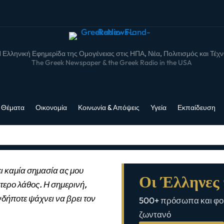
 Ελληνική Εφημερίδα της Ομογένειας στις ΗΠΑ, Νέα, Πολιτισμός και Τέχ
The Greek Newspaper & the Greek Radio in the USA
 Θέματα
Οικονομία
Κοινωνία & Απόψεις
Υγεία
Εκπαίδευση
ι καμία σημασία ας μου
Οι Έλληνες 
τερο λάθος. Η σημερινή,
νδήποτε ψάχνει να βρει τον
500+ πρόσωπα και φορ
ζωντανό