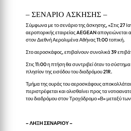
– ΣΕΝΑΡΙΟ ΑΣΚΗΣΗΣ –
Σύμφωνα με το σενάριο της άσκησης, «Στις 27 
αεροπορικής εταιρείας AEGEAN απογειώνεται 
στον Διεθνή Αερολιμένα Αθήνας 11:00 τοπική.
Στο αεροσκάφος, επιβαίνουν συνολικά 39 επιβάτ
Στις 11:00 η πτήση θα συντριβεί όταν το σύστη
πλησίον της εισόδου του διαδρόμου 21R.
Τμήμα της ουράς του αεροσκάφους αποκολλάται.
περιστρέφεται και ολισθαίνει προς τα νοτιοανατ
του διαδρόμου στον Τροχόδρομο «Β» μεταξύ τω
– ΛΗΞΗ ΣΕΝΑΡΙΟΥ –