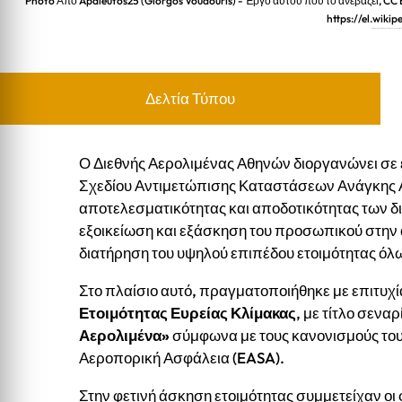
Photo Από Apaleutos25 (Giorgos Voudouris) - Έργο αυτού που το ανεβάζει, C
https://el.wikip
ΔΙΕΘΝΗΣ ΑΕΡΟΛΙΜΕΝΑΣ ΑΘΗΝΩΝ. ΑΣΚΗΣΗ ΕΤΟΙΜΟΤΗ
Δελτία Τύπου
Ο Διεθνής Αερολιμένας Αθηνών διοργανώνει σε ε
Σχεδίου Αντιμετώπισης Καταστάσεων Ανάγκης Α
αποτελεσματικότητας και αποδοτικότητας των 
εξοικείωση και εξάσκηση του προσωπικού στην 
διατήρηση του υψηλού επιπέδου ετοιμότητας ό
Στο πλαίσιο αυτό, πραγματοποιήθηκε με επιτυχία
Ετοιμότητας Ευρείας Κλίμακας
, με τίτλο σενα
Αερολιμένα»
σύμφωνα με τους κανονισμούς το
Αεροπορική Ασφάλεια (EASA).
Στην φετινή άσκηση ετοιμότητας συμμετείχαν οι 