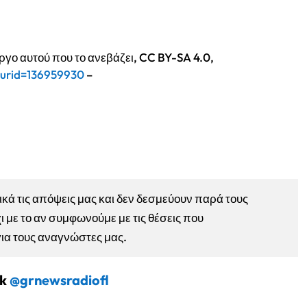
ργο αυτού που το ανεβάζει, CC BY-SA 4.0,
curid=136959930
–
ά τις απόψεις μας και δεν δεσμεύουν παρά τους
ι με το αν συμφωνούμε με τις θέσεις που
για τους αναγνώστες μας.
ok
@grnewsradiofl