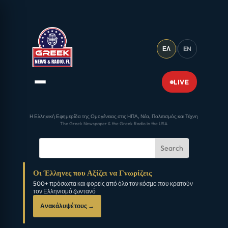
ΕΛ
|
EN
LIVE
Η Ελληνική Εφημερίδα της Ομογένειας στις ΗΠΑ, Νέα, Πολιτισμός και Τέχνη
The Greek Newspaper & the Greek Radio in the USA
Οι Έλληνες που Αξίζει να Γνωρίζεις
500+ πρόσωπα και φορείς από όλο τον κόσμο που κρατούν
τον Ελληνισμό ζωντανό
Ανακάλυψέ τους →