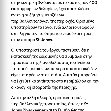
στην κεντρική Φλόριντα, με το κόστος των 400
εκατομμυρίων δολαρίων, έχει προκαλέσει
έντονη συζήτηση μεταξύ των
περιβαλλοντολόγων της περιοχής. Ορισμένοι
υποστηρίζουν το έργο, ενώ άλλοι το θεωρούν
απειλή για την ποιότητα του νερού και τη ροή
στον ποταμό St. Johns.
Οι υποστηρικτές του έργου πιστεύουν ότι η
κατασκευή της δεξαμενής θα συμβάλει στην
προστασία της λιμνοθάλασσας του Ινδικού
ποταμού, μετακινώντας νερό που ιστορικά δεν
είχε ποτέ ρέουν στο ποτάμι. Αυτό θα μπορούσε
να έχει θετικό αντίκτυπο στο περιβάλλον και την
οικολογική ισορροπία της περιοχής.
Από την άλλη πλευρά, ορισμένοι ομάδες
περιβαλλοντικής προστασίας, όπως το St.
Johns Riverkeeper και το Συμβούλιο της