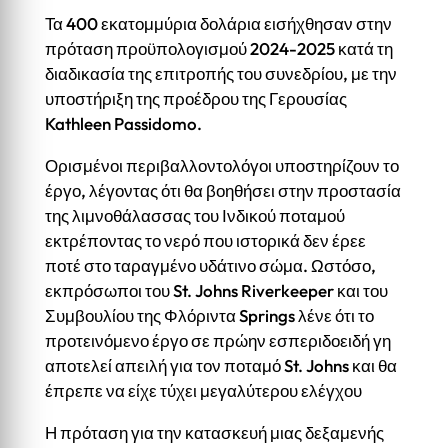
Τα 400 εκατομμύρια δολάρια εισήχθησαν στην
πρόταση προϋπολογισμού 2024-2025 κατά τη
διαδικασία της επιτροπής του συνεδρίου, με την
υποστήριξη της προέδρου της Γερουσίας
Kathleen Passidomo.
Ορισμένοι περιβαλλοντολόγοι υποστηρίζουν το
έργο, λέγοντας ότι θα βοηθήσει στην προστασία
της λιμνοθάλασσας του Ινδικού ποταμού
εκτρέποντας το νερό που ιστορικά δεν έρεε
ποτέ στο ταραγμένο υδάτινο σώμα. Ωστόσο,
εκπρόσωποι του St. Johns Riverkeeper και του
Συμβουλίου της Φλόριντα Springs λένε ότι το
προτεινόμενο έργο σε πρώην εσπεριδοειδή γη
αποτελεί απειλή για τον ποταμό St. Johns και θα
έπρεπε να είχε τύχει μεγαλύτερου ελέγχου
Η πρόταση για την κατασκευή μιας δεξαμενής