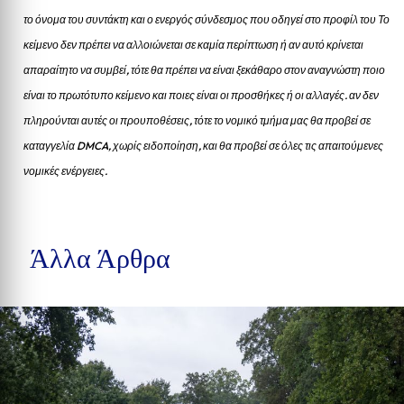
το όνομα του συντάκτη και ο ενεργός σύνδεσμος που οδηγεί στο προφίλ του Το
κείμενο δεν πρέπει να αλλοιώνεται σε καμία περίπτωση ή αν αυτό κρίνεται
απαραίτητο να συμβεί, τότε θα πρέπει να είναι ξεκάθαρο στον αναγνώστη ποιο
είναι το πρωτότυπο κείμενο και ποιες είναι οι προσθήκες ή οι αλλαγές. αν δεν
πληρούνται αυτές οι προυποθέσεις, τότε το νομικό τμήμα μας θα προβεί σε
καταγγελία DMCA, χωρίς ειδοποίηση, και θα προβεί σε όλες τις απαιτούμενες
νομικές ενέργειες.
Άλλα Άρθρα