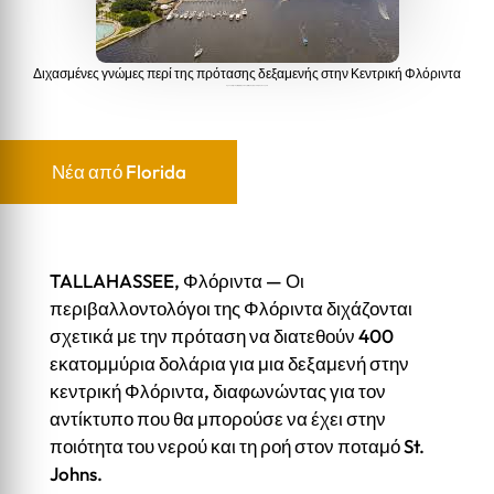
Διχασμένες γνώμες περί της πρότασης δεξαμενής στην Κεντρική Φλόριντα
Διχασμένες γνώμες περί της πρότασης δεξαμενής στην Κεντρική Φλόριντα
Νέα από Florida
TALLAHASSEE, Φλόριντα — Οι
περιβαλλοντολόγοι της Φλόριντα διχάζονται
σχετικά με την πρόταση να διατεθούν 400
εκατομμύρια δολάρια για μια δεξαμενή στην
κεντρική Φλόριντα, διαφωνώντας για τον
αντίκτυπο που θα μπορούσε να έχει στην
ποιότητα του νερού και τη ροή στον ποταμό St.
Johns.