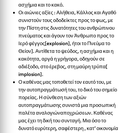
ασχήμια και το κακό.
Οι αιώνιες αξίες : Αλήθεια, Κάλλος και Αγαθό
συνιστούν τους οδοδείκτες προς το φως, με
την Πίστη στις δυνατότητες του ανθρώπινου
πνεύματος και άγουν τον Άνθρωπο προς το
Ιερό φέγγος[explosion], ήτοι το Πνεύμα το
Θείον]. Αντίθετα το ψεύδος, η ασχήμια και η
κακότητα, αργά η γρήγορα, οδηγούν σε
αδιέξοδο, στο έρεβος, στη μαύρη τρύπα[
implosion].
Ο καθένας μας τοποθετεί τον εαυτό του, με
την αυτοπραγμάτωσή του, το δικό του σημείο
πορείας. Η σύνθεση των αξιών
αυτοπραγμάτωσης συνιστά μια προσωπική
παλέτα αναλογιώναποχρώσεων. Καθένας
μας έχει τη δική του συνταγή. Μια όσο το
δυνατό ευρύτερη, σαφέστερη , κατ’ οικονομία