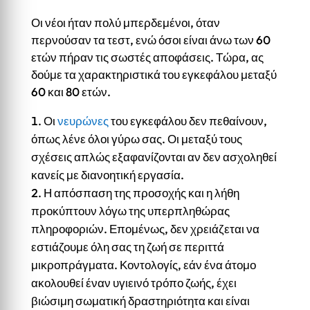
Οι νέοι ήταν πολύ μπερδεμένοι, όταν
περνούσαν τα τεστ, ενώ όσοι είναι άνω των 60
ετών πήραν τις σωστές αποφάσεις. Τώρα, ας
δούμε τα χαρακτηριστικά του εγκεφάλου μεταξύ
60 και 80 ετών.
Οι
νευρώνες
του εγκεφάλου δεν πεθαίνουν,
όπως λένε όλοι γύρω σας. Οι μεταξύ τους
σχέσεις απλώς εξαφανίζονται αν δεν ασχοληθεί
κανείς με διανοητική εργασία.
Η απόσπαση της προσοχής και η λήθη
προκύπτουν λόγω της υπερπληθώρας
πληροφοριών. Επομένως, δεν χρειάζεται να
εστιάζουμε όλη σας τη ζωή σε περιττά
μικροπράγματα. Κοντολογίς, εάν ένα άτομο
ακολουθεί έναν υγιεινό τρόπο ζωής, έχει
βιώσιμη σωματική δραστηριότητα και είναι