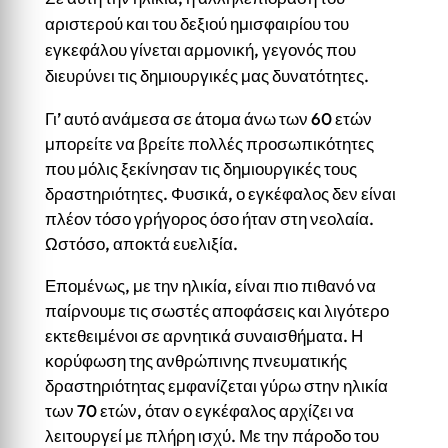
αριστερού και του δεξιού ημισφαιρίου του
εγκεφάλου γίνεται αρμονική, γεγονός που
διευρύνει τις δημιουργικές μας δυνατότητες.
Γι’ αυτό ανάμεσα σε άτομα άνω των 60 ετών
μπορείτε να βρείτε πολλές προσωπικότητες
που μόλις ξεκίνησαν τις δημιουργικές τους
δραστηριότητες. Φυσικά, ο εγκέφαλος δεν είναι
πλέον τόσο γρήγορος όσο ήταν στη νεολαία.
Ωστόσο, αποκτά ευελιξία.
Επομένως, με την ηλικία, είναι πιο πιθανό να
παίρνουμε τις σωστές αποφάσεις και λιγότερο
εκτεθειμένοι σε αρνητικά συναισθήματα. Η
κορύφωση της ανθρώπινης πνευματικής
δραστηριότητας εμφανίζεται γύρω στην ηλικία
των 70 ετών, όταν ο εγκέφαλος αρχίζει να
λειτουργεί με πλήρη ισχύ. Με την πάροδο του