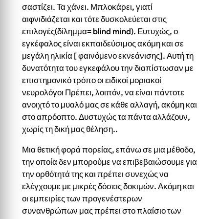
σαστίζει. Τα χάνει. Μπλοκάρει, γιατί
αιφνιδιάζεται και τότε δυσκολεύεται στις
επιλογές(δίλημμα= blind mind). Ευτυχώς, ο
εγκέφαλος είναι εκπαιδεύσιμος ακόμη και σε
μεγάλη ηλικία [ φαινόμενο εκνεάνισης]. Αυτή τη
δυνατότητα του εγκεφάλου την διαπίστωσαν με
επιστημονικό τρόπο οι ειδικοί μοριακοί
νευρολόγοι Πρέπει, λοιπόν, να είναι πάντοτε
ανοιχτό το μυαλό μας σε κάθε αλλαγή, ακόμη και
στο απρόοπτο. Δυστυχώς τα πάντα αλλάζουν,
χωρίς τη δική μας θέληση..
Μια θετική φορά πορείας, επάνω σε μια μέθοδο,
την οποία δεν μπορούμε να επιβεβαιώσουμε για
την ορθότητά της και πρέπει συνεχώς να
ελέγχουμε με μικρές δόσεις δοκιμών. Ακόμη και
οι εμπειρίες των προγενέστερων
συνανθρώπων μας πρέπει στο πλαίσιο των