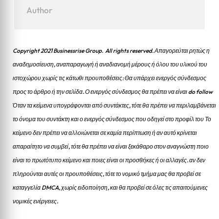
Author
Copyright 2021 Businessrise Group. All rights reserved. Απαγορεύται ρητώς η
αναδημοσίευση, αναπαραγωγή ή αναδιανομή μέρους ή όλου του υλικού του
ιστοχώρου χωρίς τις κάτωθι προυποθέσεις: Θα υπάρχει ενεργός σύνδεσμος
προς το άρθρο ή την σελίδα.
Ο ενεργός σύνδεσμος θα πρέπει να είναι do follow
Όταν τα κείμενα υπογράφονται από συντάκτες, τότε θα πρέπει να περιλαμβάνεται
το όνομα του συντάκτη και ο ενεργός σύνδεσμος που οδηγεί στο προφίλ του Το
κείμενο δεν πρέπει να αλλοιώνεται σε καμία περίπτωση ή αν αυτό κρίνεται
απαραίτητο να συμβεί, τότε θα πρέπει να είναι ξεκάθαρο στον αναγνώστη ποιο
είναι το πρωτότυπο κείμενο και ποιες είναι οι προσθήκες ή οι αλλαγές. αν δεν
πληρούνται αυτές οι προυποθέσεις, τότε το νομικό τμήμα μας θα προβεί σε
καταγγελία DMCA, χωρίς ειδοποίηση, και θα προβεί σε όλες τις απαιτούμενες
νομικές ενέργειες.