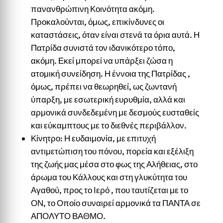
πανανθρώπινη Κοινότητα ακόμη.
Προκαλούνται, όμως, επικίνδυνες οι
καταστάσεις, όταν είναι στενά τα όρια αυτά. Η
Πατρίδα συνιστά τον ιδανικότερο τόπο,
ακόμη. Εκεί μπορεί να υπάρξει ζώσα η
ατομική συνείδηση. Η έννοια της Πατρίδας ,
όμως, πρέπει να θεωρηθεί, ως ζωντανή
ύπαρξη, με εσωτερική ευρυθμία, αλλά και
αρμονικά συνδεδεμένη με δεσμούς ευσταθείς
και εύκαμπτους με το διεθνές περιβάλλον.
Κίνητρο: Η ευδαιμονία, με επιτυχή
αντιμετώπιση του πόνου, πορεία και εξέλιξη
της ζωής μας μέσα στο φως της Αλήθειας, στο
άρωμα του Κάλλους και στη γλυκύτητα του
Αγαθού, προς το Ιερό , που ταυτίζεται με το
ΟΝ, το Οποίο συναιρεί αρμονικά τα ΠΑΝΤΑ σε
ΑΠΟΛΥΤΟ ΒΑΘΜΟ.