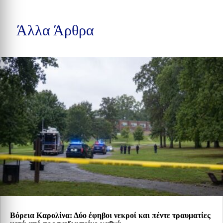
Άλλα Άρθρα
Βόρεια Καρολίνα: Δύο έφηβοι νεκροί και πέντε τραυματίες