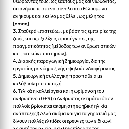
θεωρώντας τους, ως εαυτούς μας και νιώθοντας,
ότι ανήκουμε σε ένα σύνολο που θέλουμε να
ανήκουμε και εκείνο μας θέλει, ως μέλη του
[amae].
Σταθερά «πιστεύω», με βάση τις εμπειρίες της
ζωής και τις εξελίξεις προσέγγισης της
πραγματικότητας [μέθοδος των ανθρωπιστικών
και φυσικών επιστημών].
Διαρκής παραγωγική δημιουργία, δια της
εργασίας με νόημα ζωής υψηλού ενδιαφέροντος
Δημιουργική συλλογική προσπάθεια με
καλόβουλη συμμετοχή
Τελικά η καλλιέργεια και η ωρίμανση του
ανθρώπινου GPS ( ο Άνθρωπος εκτιμάται ότι εν
πολλοίς βρίσκεται ακόμη στη εφηβική ηλικία
ανάπτυξης!) Αλλά ακόμα και για τα γηρατειά μας
δίνουν πολλές ελπίδες οι έρευνες των ειδικών!
Σε αυτή την ηλικία, η αλληλεπίδραση του