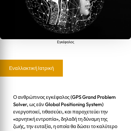
Εγκέφαλος
Εγκέφαλος
Εναλλακτική Ιατρική
Ο ανθρώπινος εγκέφαλος (GPS Grand Problem
Solver, ως εάν Global Positioning System)
ενεργοποιεί, τιθασεύει, και παροχετεύει την
«αρνητική εντροπία», δηλαδή τη δύναμη της
ζωής, την ευταξία, η οποία θα δώσει το καλύτερο