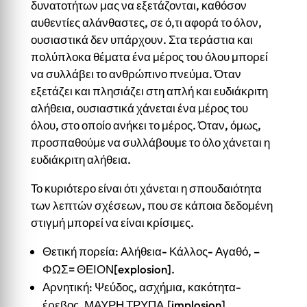
δυνατοτήτων μας να εξετάζονται, καθόσον
αυθεντίες αλάνθαστες, σε ό,τι αφορά το όλον,
ουσιαστικά δεν υπάρχουν. Στα τεράστια και
πολύπλοκα θέματα ένα μέρος του όλου μπορεί
να συλλάβει το ανθρώπινο πνεύμα. Όταν
εξετάζει και πλησιάζει στη απλή και ευδιάκριτη
αλήθεια, ουσιαστικά χάνεται ένα μέρος του
όλου, στο οποίο ανήκει το μέρος. Όταν, όμως,
προσπαθούμε να συλλάβουμε το όλο χάνεται η
ευδιάκριτη αλήθεια.
Το κυριότερο είναι ότι χάνεται η σπουδαιότητα
των λεπτών σχέσεων, που σε κάποια δεδομένη
στιγμή μπορεί να είναι κρίσιμες.
Θετική πορεία: Αλήθεια- Κάλλος- Αγαθό, –
ΦΩΣ= ΘΕΙΟΝ[explosion].
Αρνητική: Ψεύδος, ασχήμια, κακότητα-
έρεβος, ΜΑΥΡΗ ΤΡΥΠΑ.[implosion].