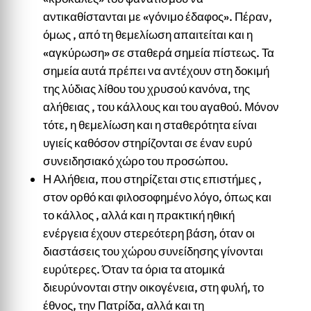
αντικαθίστανται με «γόνιμο έδαφος». Πέραν,
όμως , από τη θεμελίωση απαιτείται και η
«αγκύρωση» σε σταθερά σημεία πίστεως. Τα
σημεία αυτά πρέπει να αντέχουν στη δοκιμή
της λύδιας λίθου του χρυσού κανόνα, της
αλήθειας , του κάλλους και του αγαθού. Μόνον
τότε, η θεμελίωση και η σταθερότητα είναι
υγιείς καθόσον στηρίζονται σε έναν ευρύ
συνειδησιακό χώρο του προσώπου.
Η Αλήθεια, που στηρίζεται στις επιστήμες ,
στον ορθό και φιλοσοφημένο λόγο, όπως και
το κάλλος , αλλά και η πρακτική ηθική
ενέργεια έχουν στερεότερη βάση, όταν οι
διαστάσεις του χώρου συνείδησης γίνονται
ευρύτερες. Όταν τα όρια τα ατομικά
διευρύνονται στην οικογένεια, στη φυλή, το
έθνος, την Πατρίδα, αλλά και τη