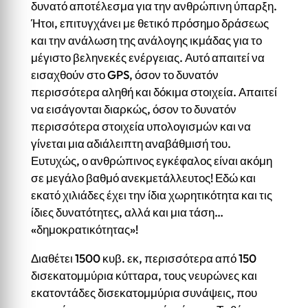
δυνατό αποτέλεσμα για την ανθρώπινη ύπαρξη.
Ήτοι, επιτυγχάνει με θετικό πρόσημο δράσεως
και την ανάλωση της ανάλογης ικμάδας για το
μέγιστο βεληνεκές ενέργειας. Αυτό απαιτεί να
εισαχθούν στο GPS, όσον το δυνατόν
περισσότερα αληθή και δόκιμα στοιχεία. Απαιτεί
να εισάγονται διαρκώς, όσον το δυνατόν
περισσότερα στοιχεία υπολογισμών και να
γίνεται μια αδιάλειπτη αναβάθμισή του.
Ευτυχώς, ο ανθρώπινος εγκέφαλος είναι ακόμη
σε μεγάλο βαθμό ανεκμετάλλευτος! Εδώ και
εκατό χιλιάδες έχει την ίδια χωρητικότητα και τις
ίδιες δυνατότητες, αλλά και μια τάση…
«δημοκρατικότητας»!
Διαθέτει 1500 κυβ. εκ, περισσότερα από 150
δισεκατομμύρια κύτταρα, τους νευρώνες και
εκατοντάδες δισεκατομμύρια συνάψεις, που