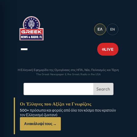
ΕΛ
|
EN
LIVE
Η Ελληνική Εφημερίδα της Ομογένειας στις ΗΠΑ, Νέα, Πολιτισμός και Τέχνη
The Greek Newspaper & the Greek Radio in the USA
Οι Έλληνες που Αξίζει να Γνωρίζεις
500+ πρόσωπα και φορείς από όλο τον κόσμο που κρατούν
τον Ελληνισμό ζωντανό
Ανακάλυψέ τους →