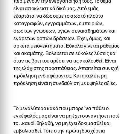
περιμένουν την ενεργοποίησή τους. Το θέμα
είναι αποκλειστικά δικό μας. Από εμάς
εξαρτάται να δώσουμε το σωστό πλούτο
καταγραφών, εγγραμμάτων, εμπειριών,
σωστών γνώσεων, υγιών συναισθημάτων και
ενάρετων ροπών δράσεων. Έχει, όμως, και
αρκετά μειονεκτήματα. Εύκολα γίνεται ράθυμος
και ακαμάτης. Βολεύεται σε εύκολες λύσεις και
όταν τις βρει του αρέσει να τις ακολουθεί. Είναι
της ελάχιστης προσπάθειας. Απαιτείται συνεχή
πρόκληση ενδιαφέροντος. Και η καλύτερη
πρόκληση είναι η συνδαύλιση με υψηλές αξίες.
Το μεγαλύτερο κακό που μπορεί να πάθει ο
εγκέφαλός μας είναι να μη έχει συναντήσει ποτέ
το ..κακό!! δηλαδή, να μη έχει δοκιμασθεί και
εμβολιασθεί. Τότε στην πρώτη δυσχέρεια