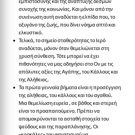
εμπιστοσύνης και της ανάπτυξης δεσμών
συνοχής της κοινωνίας. Και μόνον από την
συνένωση αυτή αναδύεται η ελπίδα που, το
οξυγόνο της ζωής, που δίνει νόημα απτό και
ελκυστικό.
Τελικά, το σημείο σταθερότητας το Ιερό
αναδύεται, μόνον όταν θεμελιώνεται στη
χρυσή σύνθεση. Τότε μπορεί να έχει
πιθανότητες να μας οδηγήσει στο Ον με τις
απόλυτες αξίες της Αγάπης, του Κάλλους και
της Αλήθειας.
Τα πρώτα γενναία βήματα είναι η προσέγγιση
της αλήθειας, του κάλλους και του αγαθού.
Μια θεμελίωση ευρεία , σε βάθος και στερεή
είναι το προαπαιτούμενο. Πρέπει να
απομακρύνονται τα ασταθή στοιχεία του
ψεύδους και της παραπλάνησης. Οι
«κροκάλες» του φανατισμού να