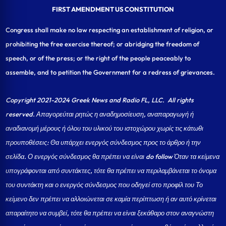
FIRST AMENDMENT US CONSTITUTION
Congress shall make no law respecting an establishment of religion, or
prohibiting the free exercise thereof; or abridging the freedom of
speech, or of the press; or the right of the people peaceably to
assemble, and to petition the Government for a redress of grievances.
Copyright 2021-2024 Greek News and Radio FL, LLC
. All rights
reserved. Απαγορεύται ρητώς η αναδημοσίευση, αναπαραγωγή ή
αναδιανομή μέρους ή όλου του υλικού του ιστοχώρου χωρίς τις κάτωθι
προυποθέσεις: Θα υπάρχει ενεργός σύνδεσμος προς το άρθρο ή την
σελίδα.
Ο ενεργός σύνδεσμος θα πρέπει να είναι do follow Όταν τα κείμενα
υπογράφονται από συντάκτες, τότε θα πρέπει να περιλαμβάνεται το όνομα
του συντάκτη και ο ενεργός σύνδεσμος που οδηγεί στο προφίλ του Το
κείμενο δεν πρέπει να αλλοιώνεται σε καμία περίπτωση ή αν αυτό κρίνεται
απαραίτητο να συμβεί, τότε θα πρέπει να είναι ξεκάθαρο στον αναγνώστη