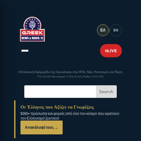
ΕΛ
|
EN
LIVE
Η Ελληνική Εφημερίδα της Ομογένειας στις ΗΠΑ, Νέα, Πολιτισμός και Τέχνη
The Greek Newspaper & the Greek Radio in the USA
Οι Έλληνες που Αξίζει να Γνωρίζεις
500+ πρόσωπα και φορείς από όλο τον κόσμο που κρατούν
τον Ελληνισμό ζωντανό
Ανακάλυψέ τους →