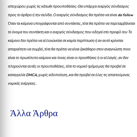
ιστοχώρου χωρίς τις κάτωθι προυποθέσεις: Θα υπάρχει ενεργός σύνδεσμος
προς το άρθρο ή την σελίδα.
Ο ενεργός σύνδεσμος θα πρέπει να είναι do follow
Όταν τα κείμενα υπογράφονται από συντάκτες, τότε θα πρέπει να περιλαμβάνεται
το όνομα του συντάκτη και ο ενεργός σύνδεσμος που οδηγεί στο προφίλ του Το
κείμενο δεν πρέπει να αλλοιώνεται σε καμία περίπτωση ή αν αυτό κρίνεται
απαραίτητο να συμβεί, τότε θα πρέπει να είναι ξεκάθαρο στον αναγνώστη ποιο
είναι το πρωτότυπο κείμενο και ποιες είναι οι προσθήκες ή οι αλλαγές. αν δεν
πληρούνται αυτές οι προυποθέσεις, τότε το νομικό τμήμα μας θα προβεί σε
καταγγελία DMCA, χωρίς ειδοποίηση, και θα προβεί σε όλες τις απαιτούμενες
νομικές ενέργειες.
Άλλα Άρθρα