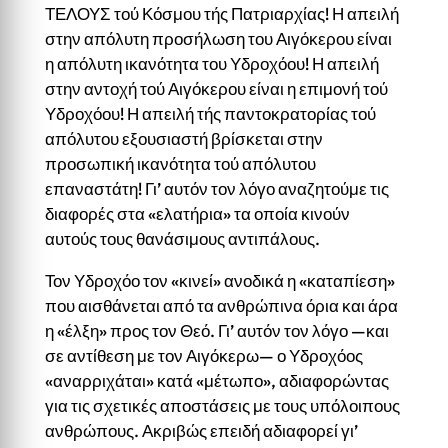
ΤΕΛΟΥΣ τού Κόσμου τής Πατριαρχίας! Η απειλή
στην απόλυτη προσήλωση του Αιγόκερου είναι
η απόλυτη ικανότητα του Υδροχόου! Η απειλή
στην αντοχή τού Αιγόκερου είναι η επιμονή τού
Υδροχόου! Η απειλή τής παντοκρατορίας τού
απόλυτου εξουσιαστή βρίσκεται στην
προσωπική ικανότητα τού απόλυτου
επαναστάτη! Γι’ αυτόν τον λόγο αναζητούμε τις
διαφορές στα «ελατήρια» τα οποία κινούν
αυτούς τους θανάσιμους αντιπάλους.
Τον Υδροχόο τον «κινεί» ανοδικά η «καταπίεση»
που αισθάνεται από τα ανθρώπινα όρια και άρα
η «έλξη» προς τον Θεό. Γι’ αυτόν τον λόγο —και
σε αντίθεση με τον Αιγόκερω— ο Υδροχόος
«αναρριχάται» κατά «μέτωπο», αδιαφορώντας
για τις σχετικές αποστάσεις με τους υπόλοιπους
ανθρώπους. Ακριβώς επειδή αδιαφορεί γι’