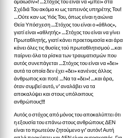
ομοίωσιν»! …Στόχος του είναι να «μπει» στα
Σχέδιά Του ακόμα κι ως ταπεινός υπηρέτης Του!
…Ούτε καν ως Υιός Του, όπως είναι η αιώνια
Θεία Υπόσχεση …Στόχος του είναι ο «άθλος»,
γιατί είναι «αθλητής» …Στόχος του είναι να γίνει
Πρωταθλητής, γιατί κάνει προετοιμασία και άρα
κάνει όλες τις θυσίες τού πρωταθλητισμού …και
παίρνει όλα τα ρίσκα των τραυματισμών που
αυτός συνεπάγεται …Στόχος του είναι να «δει»
αυτά τα οποία δεν έχει «δει» κανένας άλλος
άνθρωπος και ποτέ …Να τα «δει»! …και άρα,
όταν συμβεί αυτό, ν’ αναλάβει να τα
αποκαλύψει και στους υπόλοιπους
ανθρώπους!!!
Αυτός ο στόχος από μόνος του αποκαλύπτει ότι
η εξουσία του επάνω στους ανθρώπους ΔΕΝ
είναι το πρωτεύον ζητούμενο γι’ αυτόν! Αυτή
απλά προκύπτει και ΔΕΝ είναι αυτοσκοπός. Για