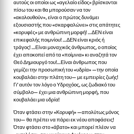
αυτούς οι οποίοι ως «αγελαίο είδος» βρίσκονται
πίσω του και θα μπορούσαν να τον
«ακολουθούν», είναι ο πρώτος δυνάμει
εξουσιαστής που «σκαρφαλώνει» στις απάτητες
«κορυφές» με ανθρώπινη μορφή! …ΔΕΝ είναι
επικεφαλής ποιμνίου! …ΔΕΝ είναι κριός ή
τράγος! …Είναι μοναχικός άνθρωπος, ο οποίος
έχει αποκοπεί από τα «ποίμνια» κι αναζητά τον
Θεό Δημιουργό του!…Είναι άνθρωπος που
γεμίζει την προσωπική του «υδρία» —την οποία
κουβαλάει στην πλάτη του— με εμπειρίες ζωής!
Γι’ αυτόν τον λόγο ο Υδροχόος, ως ζωδιακό του
σύμβολο— έχει μια ανθρώπινη μορφή, που
κουβαλάει μια υδρία!
Όταν φτάσει στην «Κορυφή» —απολύτως μόνος
του— θα πρέπει να πάρει εκ νέου αποφά­σεις!
Όταν φτάσει στο «άβατο» και μπορεί πλέον να