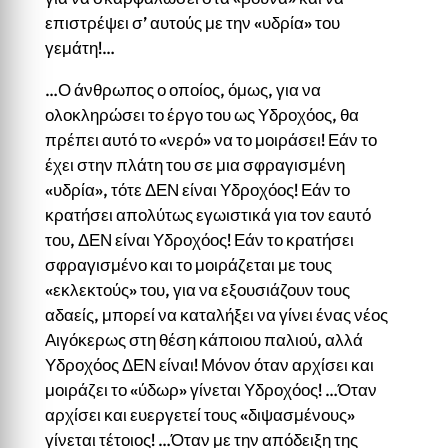
επιστρέψει σ’ αυτούς με την «υδρία» του
γεμάτη!…
…Ο άνθρωπος ο οποίος, όμως, για να
ολοκληρώσει το έργο του ως Υδροχόος, θα
πρέπει αυτό το «νερό» να το μοιράσει! Εάν το
έχει στην πλάτη του σε μια σφραγισμένη
«υδρία», τότε ΔΕΝ είναι Υδροχόος! Εάν το
κρατήσει απολύτως εγωιστικά για τον εαυτό
του, ΔΕΝ είναι Υδροχόος! Εάν το κρατήσει
σφραγισμένο και το μοιράζεται με τους
«εκλεκτούς» του, για να εξουσιάζουν τους
αδαείς, μπορεί να καταλήξει να γίνει ένας νέος
Αιγόκερως στη θέση κάποιου παλιού, αλλά
Υδροχόος ΔΕΝ είναι! Μόνον όταν αρχίσει και
μοιράζει το «ύδωρ» γίνεται Υδροχόος! …Όταν
αρχίσει και ευεργε­τεί τους «διψασμένους»
γίνεται τέτοιος! …Όταν με την απόδειξη της