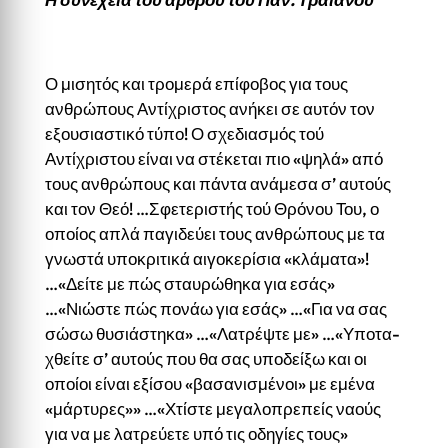
Ο μισητός και τρομερά επίφοβος για τους
ανθρώπους Αντίχριστος ανήκει σε αυτόν τον
εξουσιαστικό τύπο! Ο σχεδιασμός τού
Αντίχριστου είναι να στέκεται πιο «ψηλά» από
τους ανθρώπους και πάντα ανάμεσα σ’ αυτούς
και τον Θεό! …Σφετεριστής τού Θρόνου Του, ο
οποίος απλά παγιδεύει τους ανθρώπους με τα
γνωστά υποκριτικά αιγοκερίσια «κλάματα»!
…«Δείτε με πώς σταυρώθηκα για εσάς»
…«Νιώστε πώς πονάω για εσάς» …«Για να σας
σώσω θυσιάστηκα» …«Λατρέψτε με» …«Υποτα­
χθείτε σ’ αυτούς που θα σας υποδείξω και οι
οποίοι είναι εξίσου «βασανισμένοι» με εμένα
«μάρτυρες»» …«Χτίστε μεγαλοπρε­πείς ναούς
για να με λατρεύετε υπό τις οδηγίες τους»