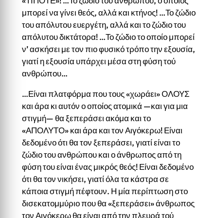
«ΤΙΠΟΤΕ»! …Το ζώδιο του ανθρώπου, ο οποίος
μπορεί να γίνει θεός, αλλά και κτήνος! …Το ζώδιο
του απόλυτου ευεργέτη, αλλά και το ζώδιο του
απόλυτου δικτάτορα! …Το ζώδιο το οποίο μπορεί
ν’ ασκήσει με τον πιο φυσικό τρόπο την εξουσία,
γιατί η εξουσία υπάρχει μέσα στη φύση τού
ανθρώπου…
…Είναι πλατφόρμα που τους «χωράει» ΟΛΟΥΣ
και άρα κι αυτόν ο οποίος ατομικά —και για μια
στιγμή— θα ξεπεράσει ακόμα και το
«ΑΠΟΛΥΤΟ» και άρα και τον Αιγόκερω! Είναι
δεδομένο ότι θα τον ξεπεράσει, γιατί είναι το
ζώδιο του ανθρώπου και ο άνθρωπος από τη
φύση του είναι ένας μικρός θεός! Είναι δεδομένο
ότι θα τον νικήσει, γιατί όλα τα κάστρα σε
κάποια στιγμή πέφτουν. Η μία περίπτωση στο
δισεκατομμύριο που θα «ξεπεράσει» άνθρωπος
τον Αιγόκερω θα είναι από την πλευρά τού