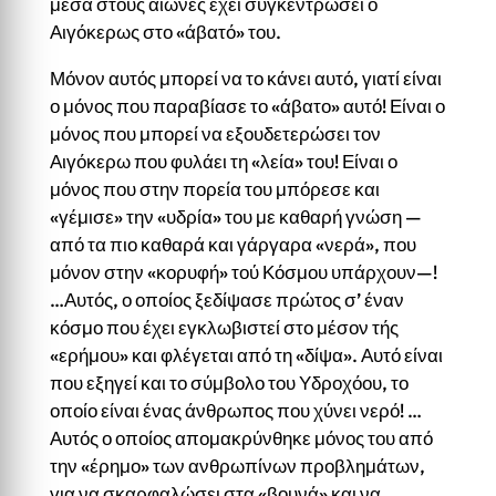
μέσα στους αιώνες έχει συγκεντρώσει ο
Αιγόκερως στο «άβατό» του.
Μόνον αυτός μπορεί να το κάνει αυτό, γιατί είναι
ο μόνος που παραβίασε το «άβατο» αυτό! Είναι ο
μόνος που μπορεί να εξουδετερώσει τον
Αιγόκερω που φυλάει τη «λεία» του! Είναι ο
μόνος που στην πορεία του μπόρεσε και
«γέμισε» την «υδρία» του με καθαρή γνώση —
από τα πιο καθαρά και γάργαρα «νερά», που
μόνον στην «κορυ­φή» τού Κόσμου υπάρχουν—!
…Αυτός, ο οποίος ξεδίψασε πρώτος σ’ έναν
κόσμο που έχει εγκλωβιστεί στο μέσον τής
«ερήμου» και φλέγεται από τη «δίψα». Αυτό είναι
που εξηγεί και το σύμβολο του Υδροχόου, το
οποίο είναι ένας άνθρωπος που χύνει νερό! …
Αυτός ο οποίος απομακρύν­θηκε μόνος του από
την «έρημο» των ανθρωπίνων προβλημάτων,
για να σκαρφαλώσει στα «βουνά» και να