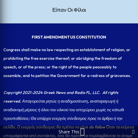
Είπαν Οι Φίλοι
FIRST AMENDMENT US CONSTITUTION
Congress shall make no law respecting an establishment of religion, or
prohibiting the free exercise thereof; or abridging the freedom of
speech, or of the press; or the right of the people peaceably to
assemble, and to petition the Government for a redress of grievances.
Copyright 2021-2024 Greek News and Radio FL, LLC
. All rights
reserved. Απαγορεύται ρητώς η αναδημοσίευση, αναπαραγωγή ή
αναδιανομή μέρους ή όλου του υλικού του ιστοχώρου χωρίς τις κάτωθι
προυποθέσεις: Θα υπάρχει ενεργός σύνδεσμος προς το άρθρο ή την
σελίδα.
Ο ενεργός σύνδεσμος θα πρέπει να είναι do follow Όταν τα κείμενα
Share This
υπογράφονται από συντάκτες, τότε θα πρέπει να περιλαμβάνεται το όνομα