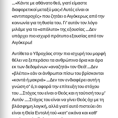
…«Κάντε με αθάνατο θεό, γιατί είμαστε
διαφορετικοί μεταξύ μας»! Αυτές είναι οι
«αντιπαροχές» που ζητάει ο Αιγόκερως από την
κοινωνία για τη θυσία του. Γι’ αυτόν τον λόγο
μιλάμε για το «απόλυτο» της εξουσίας …Δεν
υπάρχει πιο ισχυρό πρότυπο εξουσίας από τον
Αιγόκερω!
Αντίθετα ο Υδροχόος στην πιο ισχυρή του μορφή
θέλει να ξεπεράσει τα ανθρώπινα όρια και άρα
εκ των δεδομένων «αναζητά» τον Θεό! …Δεν
«βλέπει» εάν οι άνθρωποι πίσω του βρίσκονται
«κοντά ή μακριά» …Δεν τον ενδιαφέρει αυτή η
γνώση σ’ ό,τι αφορά την επίτευξη του στόχου
του …Στόχος του είναι ο Θεός και η ταύτισή του μ’
Αυτόν ….Στόχος του είναι να γίνει Θεός όχι με τη
βλάσφημη λογική, αλλά γιατί αυτό πιστεύει ότι
είναι η Θεία Εντολή τού «κατ’ εικόνα και καθ’