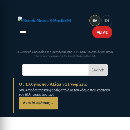
ΕΛ
|
EN
LIVE
Η Ελληνική Εφημερίδα της Ομογένειας στις ΗΠΑ, Νέα, Πολιτισμός και Τέχνη
The Greek Newspaper & the Greek Radio in the USA
Οι Έλληνες που Αξίζει να Γνωρίζεις
500+ πρόσωπα και φορείς από όλο τον κόσμο που κρατούν
τον Ελληνισμό ζωντανό
Ανακάλυψέ τους →