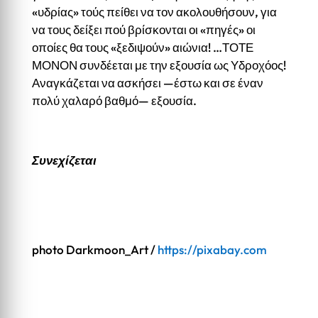
«υδρίας» τούς πείθει να τον ακολου­θήσουν, για
να τους δείξει πού βρίσκονται οι «πηγές» οι
οποίες θα τους «ξεδιψούν» αιώνια! …ΤΟΤΕ
ΜΟΝΟΝ συνδέεται με την εξουσία ως Υδροχόος!
Αναγκάζεται να ασκήσει —έστω και σε έναν
πολύ χαλαρό βαθμό— εξουσία.
Συνεχίζεται
photo Darkmoon_Art /
https://pixabay.com