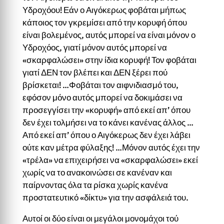
Υδροχόου! Εάν ο Αιγόκερως φοβάται μήπως
κάποιος τον γκρεμίσει από την κορυφή όπου
είναι βολεμένος, αυτός μπορεί να είναι μόνον ο
Υδροχόος, γιατί μόνον αυτός μπορεί να
«σκαρφαλώσει» στην ίδια κορυφή! Τον φοβάται
γιατί ΔΕΝ τον βλέπει και ΔΕΝ ξέρει πού
βρίσκεται! …Φοβάται τον αιφνιδιασμό του,
εφόσον μόνο αυτός μπορεί να δοκιμάσει να
προσεγγίσει την «κορυφή» από εκεί απ’ όπου
δεν έχει τολμήσει να το κάνει κανένας άλλος …
Από εκεί απ’ όπου ο Αιγόκερως δεν έχει λάβει
ούτε καν μέτρα φύλαξης! …Μόνον αυτός έχει την
«τρέλα» να επιχειρήσει να «σκαρφαλώσει» εκεί
χωρίς να το ανακοινώσει σε κα­νέναν και
παίρνοντας όλα τα ρίσκα χωρίς κανένα
προστατευτικό «δίκτυ» για την ασφάλειά του.
Αυτοί οι δύο είναι οι μεγάλοι μονομάχοι τού