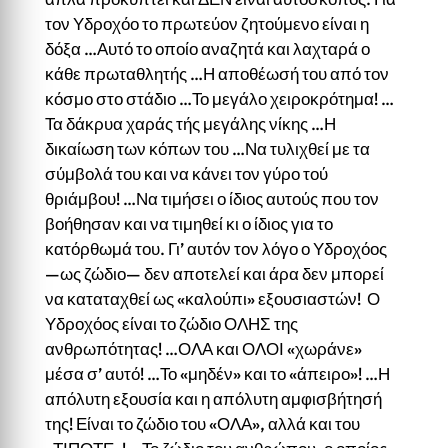
τον Υδροχόο το πρωτεύον ζητούμενο είναι η
δόξα …Αυτό το οποίο αναζητά και λαχταρά ο
κάθε πρωταθλητής …Η αποθέωσή του από τον
κόσμο στο στάδιο …Το μεγάλο χειροκρότημα! …
Τα δάκρυα χαράς τής μεγάλης νίκης …Η
δικαίωση των κόπων του …Να τυλιχθεί με τα
σύμβολά του και να κάνει τον γύρο τού
θριάμβου! …Να τιμήσει ο ίδιος αυτούς που τον
βοήθησαν και να τιμηθεί κι ο ίδιος για το
κατόρθωμά του. Γι’ αυτόν τον λόγο ο Υδροχόος
—ως ζώδιο— δεν αποτελεί και άρα δεν μπορεί
να καταταχθεί ως «καλούπι» εξουσια­στών! Ο
Υδροχόος είναι το ζώδιο ΟΛΗΣ της
ανθρωπότητας! …ΟΛΑ και ΟΛΟΙ «χωράνε»
μέσα σ’ αυτό! …Το «μηδέν» και το «άπειρο»! …Η
απόλυτη εξουσία και η απόλυτη αμφισβήτησή
της! Είναι το ζώδιο του «ΟΛΑ», αλλά και του