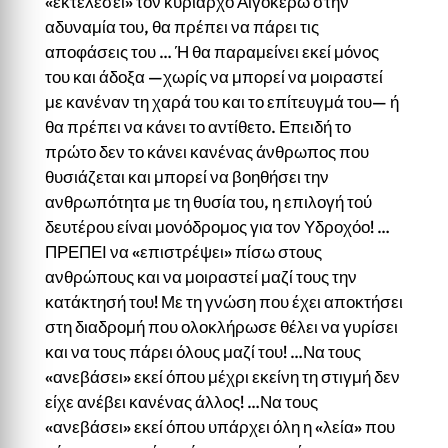
«εκτελέσει» τον κυρίαρχο Αιγόκερω στην
αδυναμία του, θα πρέπει να πάρει τις
αποφάσεις του … Ή θα παραμείνει εκεί μόνος
του και άδοξα —χωρίς να μπορεί να μοιραστεί
με κανέναν τη χαρά του και το επίτευγμά του— ή
θα πρέπει να κάνει το αντίθετο. Επειδή το
πρώτο δεν το κάνει κανένας άνθρωπος που
θυσιάζεται και μπορεί να βοηθήσει την
ανθρωπότητα με τη θυσία του, η επιλογή τού
δευτέρου είναι μονόδρομος για τον Υδροχόο! …
ΠΡΕΠΕΙ να «επιστρέψει» πίσω στους
ανθρώπους και να μοιραστεί μαζί τους την
κατάκτησή του! Με τη γνώση που έχει αποκτήσει
στη διαδρομή που ολοκλήρωσε θέλει να γυρίσει
και να τους πάρει όλους μαζί του! …Να τους
«ανεβάσει» εκεί όπου μέχρι εκείνη τη στιγμή δεν
είχε ανέβει κανένας άλλος! …Να τους
«ανεβάσει» εκεί όπου υπάρχει όλη η «λεία» που