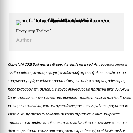
Παναγιώτης Τραϊανού
Author
Copyright 2021 Businessrise Group. All rights reserved. Απαγορεύται ρητώς η
αναδημοσίευση, αναπαραγωγή ή αναδιανομή μέρους ή όλου του υλικού του
ιστοχώρου χωρίς τις κάτωθι προυποθέσεις: Θα υπάρχει ενεργός σύνδεσμος
προς το άρθρο ή την σελίδα.
Ο ενεργός σύνδεσμος θα πρέπει να είναι do follow
Όταν τα κείμενα υπογράφονται από συντάκτες, τότε θα πρέπει να περιλαμβάνεται
το όνομα του συντάκτη και ο ενεργός σύνδεσμος που οδηγεί στο προφίλ του Το
κείμενο δεν πρέπει να αλλοιώνεται σε καμία περίπτωση ή αν αυτό κρίνεται
απαραίτητο να συμβεί, τότε θα πρέπει να είναι ξεκάθαρο στον αναγνώστη ποιο
είναι το πρωτότυπο κείμενο και ποιες είναι οι προσθήκες ή οι αλλαγές. αν δεν